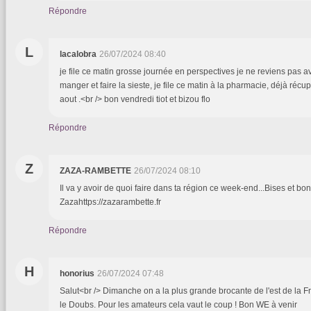
Répondre
L
lacalobra
26/07/2024 08:40
je file ce matin grosse journée en perspectives je ne reviens pas 
manger et faire la sieste, je file ce matin à la pharmacie, déjà ré
aout .<br /> bon vendredi tiot et bizou flo
Répondre
Z
ZAZA-RAMBETTE
26/07/2024 08:10
Il va y avoir de quoi faire dans ta région ce week-end...Bises et bo
Zazahttps://zazarambette.fr
Répondre
H
honorius
26/07/2024 07:48
Salut<br /> Dimanche on a la plus grande brocante de l'est de la
le Doubs. Pour les amateurs cela vaut le coup ! Bon WE à venir