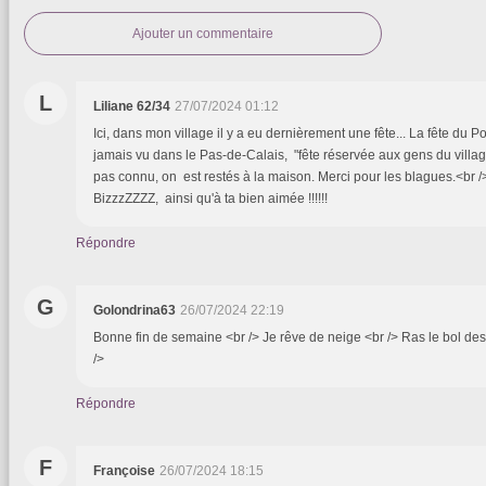
Ajouter un commentaire
L
Liliane 62/34
27/07/2024 01:12
Ici, dans mon village il y a eu dernièrement une fête... La fête du P
jamais vu dans le Pas-de-Calais, "fête réservée aux gens du villa
pas connu, on est restés à la maison. Merci pour les blagues.<br /
BizzzZZZZ, ainsi qu'à ta bien aimée !!!!!!
Répondre
G
Golondrina63
26/07/2024 22:19
Bonne fin de semaine <br /> Je rêve de neige <br /> Ras le bol des
/>
Répondre
F
Françoise
26/07/2024 18:15