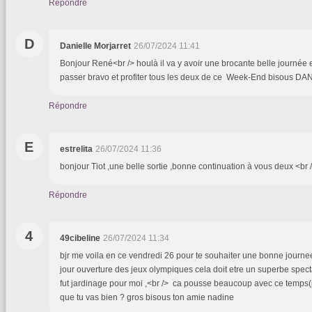
Répondre
D
Danielle Morjarret
26/07/2024 11:41
Bonjour René<br /> houlà il va y avoir une brocante belle journée e
passer bravo et profiter tous les deux de ce Week-End bisous D
Répondre
E
estrelita
26/07/2024 11:36
bonjour Tiot ,une belle sortie ,bonne continuation à vous deux <br 
Répondre
4
49cibeline
26/07/2024 11:34
bjr me voila en ce vendredi 26 pour te souhaiter une bonne journee
jour ouverture des jeux olympiques cela doit etre un superbe spect
fut jardinage pour moi ,<br /> ca pousse beaucoup avec ce temps(pl
que tu vas bien ? gros bisous ton amie nadine