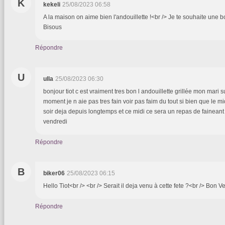
K
kekeli
25/08/2023 06:58
A la maison on aime bien l'andouillette !<br /> Je te souhaite une 
Bisous
Répondre
U
ulla
25/08/2023 06:30
bonjour tiot c est vraiment tres bon l andouillette grillée mon mari 
moment je n aie pas tres fain voir pas faim du tout si bien que le m
soir deja depuis longtemps et ce midi ce sera un repas de faineant 
vendredi
Répondre
B
biker06
25/08/2023 06:15
Hello Tiot<br /> <br /> Serait il deja venu à cette fete ?<br /> Bon 
Répondre