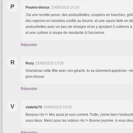
P
Poumo-thorax
25/08/2023 14:20
J'ai une recette perso: des andouillettes, coupées en tranches, gril
des oignons en lamelles confits au beurre, et une sauce faite en d
andouillettes avec un peu de vinaigre et en y ajoutant 3 cuilleres
et une cuillere à soupe de moutarde à l'ancienne.
Répondre
R
Rozy
25/08/2023 13:55
Grandiose cette fête avec ces géants, tu va sûrement apprécier..<br
gros bisous
Répondre
V
violette70
25/08/2023 10:55
Bonjour,<br /> Moi aussi je suis comme Tiotte, j'aime bien l'andouille
vous deux. Merci pour les vidéos.<br /> Bonne journée à vous deux.
Répondre