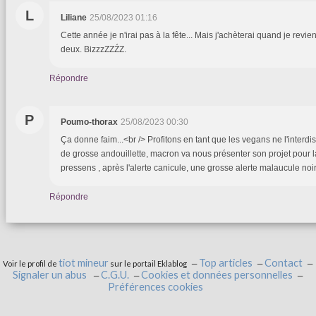
L
Liliane
25/08/2023 01:16
Cette année je n'irai pas à la fête... Mais j'achèterai quand je revi
deux. BizzzZZŹZ.
Répondre
P
Poumo-thorax
25/08/2023 00:30
Ça donne faim...<br /> Profitons en tant que les vegans ne l'interdi
de grosse andouillette, macron va nous présenter son projet pour la 
pressens , après l'alerte canicule, une grosse alerte malaucule noi
Répondre
tiot mineur
Top articles
Contact
Voir le profil de
sur le portail Eklablog
Signaler un abus
C.G.U.
Cookies et données personnelles
Préférences cookies