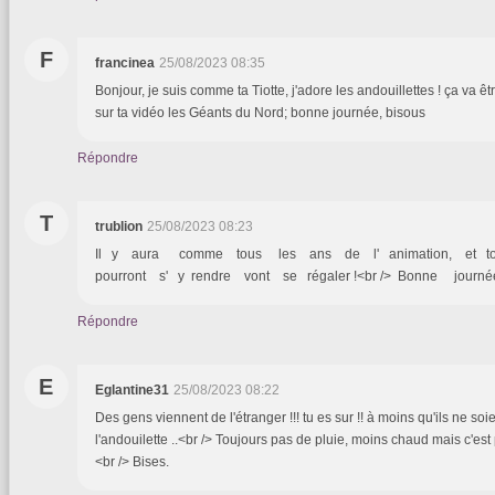
F
francinea
25/08/2023 08:35
Bonjour, je suis comme ta Tiotte, j'adore les andouillettes ! ça va êtr
sur ta vidéo les Géants du Nord; bonne journée, bisous
Répondre
T
trublion
25/08/2023 08:23
Il y aura comme tous les ans de l' animation, et 
pourront s' y rendre vont se régaler !<br /> Bonne journée t
Répondre
E
Eglantine31
25/08/2023 08:22
Des gens viennent de l'étranger !!! tu es sur !! à moins qu'ils ne so
l'andouilette ..<br /> Toujours pas de pluie, moins chaud mais c'est p
<br /> Bises.