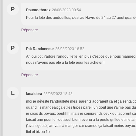
P
Poumo-thorax
26/08/2023 00:54
Pour la fête des andouilles, c'est au Havre du 24 au 27 aout quai d
Répondre
P
Ptit Randonneur
25/08/2023 18:52
Ah oui tiot, j'adore l'andouillette, en plus c'est ce que nous mang
nous n'avons pas été à ta fête pour les acheter !!
Répondre
L
lacalobra
25/08/2023 18:48
moi je déteste l'andoullete mes parents adoraient ça et ça sentait 
quand ils mangeait ça et les tripes pareil un gout que j'aime pas du
je crois ds boyaux bouhhh, mais je comprends ceux qui adorent ça !
faisait une pour lui tout seul bien revenu à la poele grillée et mett
j'avais gouté j'arrivais à manger car cramée ça faisait moins boyau.
tiot et bizou flo