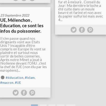
fur et à mesure . Conseil du
Jour: Ma dernière brioche a
été cuite dans un moule
beurré et fariné et non avec
23 Septembre 2022
du papier sulfurisé mais avec
UE, Mélenchon ,
4...
Education, ce sont les
infos du poissonnier.
Il s'en passe quand nos
dirigeants vont aux Etats
Unis ? Incapable d'être
compris en Europe ils vont se
plaindre et surtout nous
sortir de belles conneries.
Après notre Minet a joué à
l'éolienne devant l'ONU , c'est
la chef de l'UE ( non élu par les
européens)...
,
,
#éducation
#islam
,
#macron
#UE