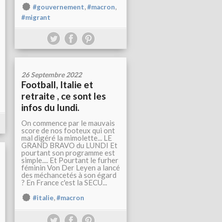
,
,
#gouvernement
#macron
#migrant
26 Septembre 2022
Football, Italie et
retraite , ce sont les
infos du lundi.
On commence par le mauvais
score de nos footeux qui ont
mal digéré la mimolette... LE
GRAND BRAVO du LUNDI Et
pourtant son programme est
simple.... Et Pourtant le furher
féminin Von Der Leyen a lancé
des méchancetés à son égard
? En France c'est la SECU...
,
#italie
#macron