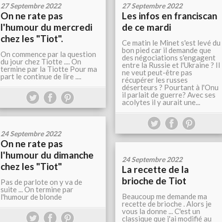
27 Septembre 2022
27 Septembre 2022
On ne rate pas
Les infos en franciscan
l'humour du mercredi
de ce mardi
chez les "Tiot".
Ce matin le Minet s'est levé du
bon pied car il demande que
On commence par la question
des négociations s'engagent
du jour chez Tiotte .... On
entre la Russie et l'Ukraine ? Il
termine par la Tiotte Pour ma
ne veut peut-être pas
part le continue de lire ....
récupérer les russes
déserteurs ? Pourtant à l'Onu
il parlait de guerre? Avec ses
acolytes il y aurait une...
24 Septembre 2022
On ne rate pas
l'humour du dimanche
24 Septembre 2022
chez les "Tiot"
La recette de la
brioche de Tiot
Pas de parlote on y va de
suite ... On termine par
Beaucoup me demande ma
l'humour de blonde
recette de brioche . Alors je
vous la donne ... C'est un
classique que j'ai modifié au