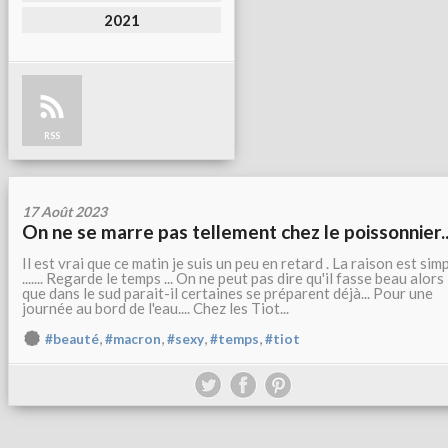
2021
RSS
17 Août 2023
On ne se marre pas tellement chez le poissonnier..
Il est vrai que ce matin je suis un peu en retard . La raison est sim
....... Regarde le temps ... On ne peut pas dire qu'il fasse beau alors
que dans le sud parait-il certaines se préparent déjà... Pour une
journée au bord de l'eau.... Chez les Tiot...
,
,
,
,
#beauté
#macron
#sexy
#temps
#tiot