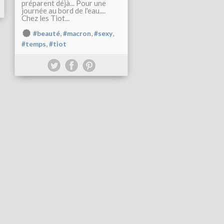
préparent déjà... Pour une
journée au bord de l'eau....
Chez les Tiot...
,
,
,
#beauté
#macron
#sexy
,
#temps
#tiot