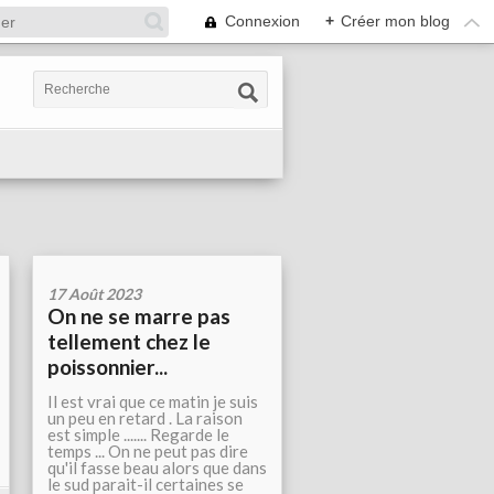
Connexion
+
Créer mon blog
17 Août 2023
On ne se marre pas
tellement chez le
poissonnier...
Il est vrai que ce matin je suis
un peu en retard . La raison
est simple ....... Regarde le
temps ... On ne peut pas dire
qu'il fasse beau alors que dans
le sud parait-il certaines se