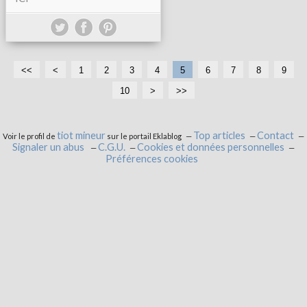
<<
<
1
2
3
4
5
6
7
8
9
10
2
3
4
5
6
7
8
9
1
>
>>
0
0
0
0
0
0
0
0
0
0
tiot mineur
Top articles
Contact
Voir le profil de
sur le portail Eklablog
Signaler un abus
C.G.U.
Cookies et données personnelles
Préférences cookies