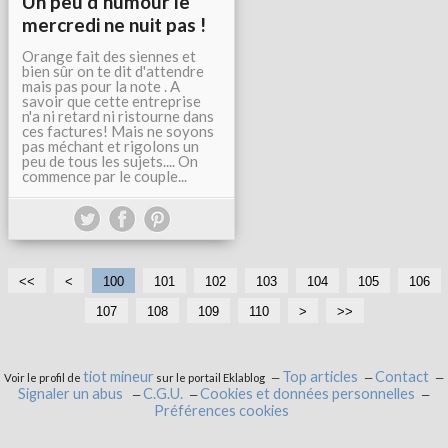
Un peu d'humour le
mercredi ne nuit pas !
Orange fait des siennes et
bien sûr on te dit d'attendre
mais pas pour la note . A
savoir que cette entreprise
n'a ni retard ni ristourne dans
ces factures! Mais ne soyons
pas méchant et rigolons un
peu de tous les sujets.... On
commence par le couple...
<<
<
100
101
102
103
104
105
106
107
108
109
110
1
1
1
1
1
1
>
>>
2
3
4
5
6
7
0
0
0
0
0
0
tiot mineur
Top articles
Contact
Voir le profil de
sur le portail Eklablog
Signaler un abus
C.G.U.
Cookies et données personnelles
Préférences cookies