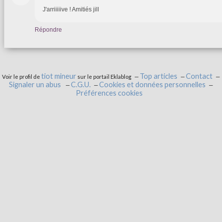
J'arriiiiive ! Amitiés jill
Répondre
tiot mineur
Top articles
Contact
Voir le profil de
sur le portail Eklablog
Signaler un abus
C.G.U.
Cookies et données personnelles
Préférences cookies