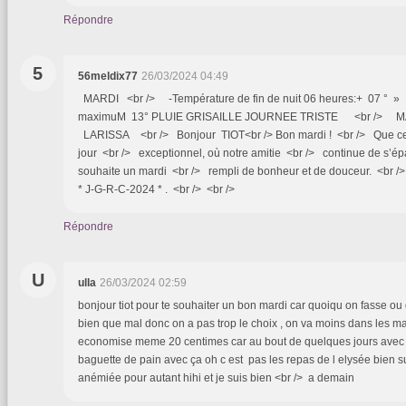
Répondre
5
56meldix77
26/03/2024 04:49
MARDI <br /> -Température de fin de nuit 06 heures:+ 07 ° 
maximuM 13° PLUIE GRISAILLE JOURNEE TRISTE <br /> MA **
LARISSA <br /> Bonjour TIOT<br /> Bon mardi ! <br /> Que cett
jour <br /> exceptionnel, où notre amitie <br /> continue de s’é
souhaite un mardi <br /> rempli de bonheur et de douceur. <br 
* J-G-R-C-2024 * . <br /> <br />
Répondre
U
ulla
26/03/2024 02:59
bonjour tiot pour te souhaiter un bon mardi car quoiqu on fasse ou 
bien que mal donc on a pas trop le choix , on va moins dans les ma
economise meme 20 centimes car au bout de quelques jours avec 
baguette de pain avec ça oh c est pas les repas de l elysée bien s
anémiée pour autant hihi et je suis bien <br /> a demain