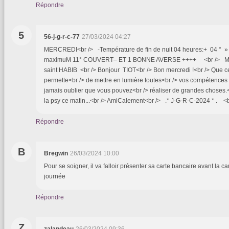
Répondre
5
56-j-g-r-c-77
27/03/2024 04:27
MERCREDI<br /> -Température de fin de nuit 04 heures:+ 04 °
maximuM 11° COUVERT– ET 1 BONNE AVERSE ++++ <br /> ME
saint HABIB <br /> Bonjour TIOT<br /> Bon mercredi !<br /> Que c
permette<br /> de mettre en lumière toutes<br /> vos compétences e
jamais oublier que vous pouvez<br /> réaliser de grandes choses
la psy ce matin...<br /> AmiCalement<br /> .* J-G-R-C-2024 * . <b
Répondre
B
Bregwin
26/03/2024 10:00
Pour se soigner, il va falloir présenter sa carte bancaire avant la ca
journée
Répondre
Z