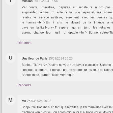
T
trublion
25/03/2024 16:56
Par contre; ministres, députés et sénateurs n' ont pas
augmenter, comme d' ailleurs la von Leyen et ses sbires !
rétablir le service militaire, surement avec les jeunes 
le hamas !<br /> En 7 ans le Mozart de la finance a r
pays en faillite !<br /> J' espère qu' en juin, les retrait
auront changé leur fusil d' épaule !<br /> Bonne soirée Tiot
Répondre
U
Une fleur de Paris
25/03/2024 16:25
Bonjour Tiot,<br /> Poutine ne veut rien savoir et accuse l'Ukraine 
continuer sa guerre. Il ne veut pas se rendre sur les lieux de l'attent
Bonne fin de journée, bises Véronique
Répondre
M
Mo
25/03/2024 16:02
Bonjour le Tiot,<br /> en tant que retraitée, je l'ai mauvaise avec 
d'achat à venir..<br /> Bon après-midi à toi et à Tiotte,<br /> Mo<br