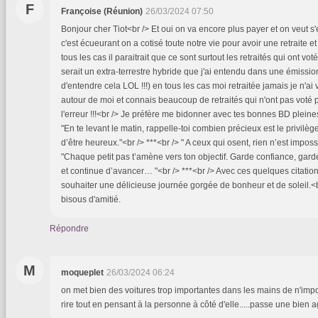
F
Françoise (Réunion)
26/03/2024 07:50
Bonjour cher Tiot<br /> Et oui on va encore plus payer et on veut s'
c'est écueurant on a cotisé toute notre vie pour avoir une retraite e
tous les cas il paraitrait que ce sont surtout les retraités qui ont voté
serait un extra-terrestre hybride que j'ai entendu dans une émission t
d'entendre cela LOL !!!) en tous les cas moi retraitée jamais je n'ai vo
autour de moi et connais beaucoup de retraités qui n'ont pas voté po
l'erreur !!!<br /> Je préfère me bidonner avec tes bonnes BD pleine
"En te levant le matin, rappelle-toi combien précieux est le privilège
d’être heureux."<br /> ***<br /> " A ceux qui osent, rien n’est impossi
"Chaque petit pas t’amène vers ton objectif. Garde confiance, garde
et continue d’avancer… "<br /> ***<br /> Avec ces quelques citations
souhaiter une délicieuse journée gorgée de bonheur et de soleil.<
bisous d'amitié.
Répondre
M
moqueplet
26/03/2024 06:24
on met bien des voitures trop importantes dans les mains de n'import
rire tout en pensant à la personne à côté d'elle.....passe une bien 