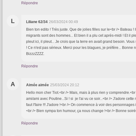
Répondre
L
Liliane 62/34
26/03/2024 00:49
Bien ton edito ! Très juste. Que de jolies filles sur le<br /> Bateau ! I
migrants sont des hommes... Et bien il a plu cet après-midi ! Et il pl
pleut ici, il pleut... Je crois que la terre en avait grand besoin. Vo
! Ce n'est pas sérieux. Merci pour les blagues, je préfère... Bonne 
BizzzZZZZ.
Répondre
A
Aimée aimée
25/03/2024 20:12
Hello mon cher Tiot.<br /> Mais, mais à plus rien y comprendre.<br /
ami/ami avec Poutine...Si ! si je l'ai vu ce soir...<br /> J'adore cette
faut l'faire !!! J'adore !<br /> On commence à voir des personnages 
<br /> Bien sympa ton humour, ça nous change !<br /> Bonne soiré
Répondre