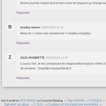
Bonne journée malgré tout et merci pour tes blagues ça change du
Répondre
B
bradley-lemire
25/03/2024 11:48
kikou<br /> joliee new semaine<br /> bradley et gladys
Répondre
Z
ZAZA-RAMBETTE
25/03/2024 11:47
Coucou Tiot, Je les connaissais tes blagounettes toujours drôles à 
de semaine - Zazahttps://zazaambette.fr
Répondre
tiot mineur
Top articles
Contact
Voir le profil de
sur le portail Eklablog
Signaler un abus
C.G.U.
Cookies et données personnelles