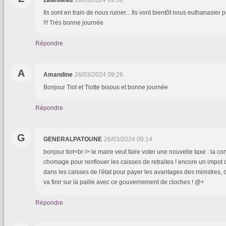
zalandeau
26/03/2024 09:36
Ils sont en train de nous ruiner... Ils vont bientôt nous euthanasier
!!! Très bonne journée
Répondre
A
Amandine
26/03/2024 09:26
Bonjour Tiot et Tiotte bisous et bonne journée
Répondre
G
GENERALPATOUNE
26/03/2024 09:14
bonjour tiot<br /> le maire veut faire voter une nouvelle taxe : la co
chomage pour renflouer les caisses de retraites ! encore un impot dé
dans les caisses de l'état pour payer les avantages des ministres, 
va finir sur la paille avec ce gouvernement de cloches ! @+
Répondre