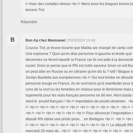
/> Avec des comptes véreux <br /> Merci pour les blagues bonne jo
kenavo Tiot
Répondre
B
Bon Ap chez Mamounet
25/03/2024 14:48
Coucou Tiot, je trouve bizarre que Malika aie changé de camp com
Une espionne ? Quoi qu'on dise personne ni gauche et droite que 
décennies ne feront repartir la France car ils ont aidé à la descendre 
couler. Donc je pense que le RN est notre sauveur sinon on est fou
on peut aller en Russie ou en Ukraine qu'en dis tu ? lolll ! Blague à
Jordan Bardella aux européennes.<br /> Oui tout tombe en désuét
personne bouge en France, ils ne sont bons qu'à manifester pour
cons de la sncf ou les femelles en chaleur pour le féminisme mais p
logements pour les vrais français personne ne dit rien. Alors basta 
vient le poulet français ! <br /> importation de poulet ukrainien <br 
/> <br /> <br /> <br /> <br /> <br /> <br /> <br /> <br /> <br /> <br /> <
<br /> <br /> <br /> <br /> <br /> <br /> Pour dénoncer l’importation
député RN utilise une photo prise… en Bretagne <br /> <br /> <br />
/> <br /> <br /> <br /> <br /> <br /> <br /> <br /> <br /> Le député R
mercredi 20 mars de...<br /> <br /> <br /> <br /> <br /> <br /> <br /> 