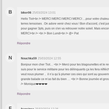
B
biker06
25/03/2024 13:01
Hello Tiot<br /> MERCI MERCI MERCI MERCI ....pour votre chaleur
terres lensoises . On adore venir chez vous ! Bon d'accord, c'est jus
pour gagner 3pts, puis on s'en va retrouver notre soleil. Mais e
MERCI<br /> <br /> Bon Lundi<br /> @+ Pat
Répondre
N
Nouchka59
25/03/2024 12:55
Bonjour mon cher Tiot… <br /> Merci pour tes blagounettes et le re
suis pour le service militaire pour les délinquants ça les fera réfléc
veut nous plumer .. il n’a qu’à plumer ces oies qui sont au gouvern
grande balade ce m’as fait du bien … <br /> Bonne journée et gros
/> Monique❤️❤️❤️❤️
Répondre
F