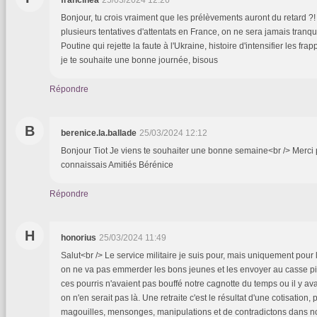
francinea
25/03/2024 12:26
Bonjour, tu crois vraiment que les prélèvements auront du retard ?! ça
plusieurs tentatives d'attentats en France, on ne sera jamais tranqui
Poutine qui rejette la faute à l'Ukraine, histoire d'intensifier les frap
je te souhaite une bonne journée, bisous
Répondre
B
berenice.la.ballade
25/03/2024 12:12
Bonjour Tiot Je viens te souhaiter une bonne semaine<br /> Merci
connaissais Amitiés Bérénice
Répondre
H
honorius
25/03/2024 11:49
Salut<br /> Le service militaire je suis pour, mais uniquement pour
on ne va pas emmerder les bons jeunes et les envoyer au casse pipe 
ces pourris n'avaient pas bouffé notre cagnotte du temps ou il y avai
on n'en serait pas là. Une retraite c'est le résultat d'une cotisation
magouilles, mensonges, manipulations et de contradictons dans n