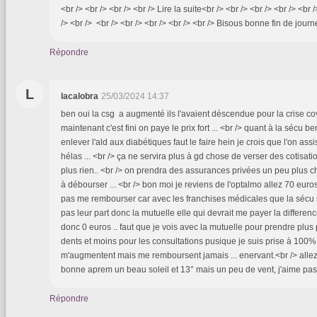
<br /> <br /> <br /> <br /> Lire la suite<br /> <br /> <br /> <br /> <br 
/> <br /> <br /> <br /> <br /> <br /> <br /> Bisous bonne fin de jour
Répondre
L
lacalobra
25/03/2024 14:37
ben oui la csg a augmenté ils l'avaient déscendue pour la crise covi
maintenant c'est fini on paye le prix fort ... <br /> quant à la sécu 
enlever l'ald aux diabétiques faut le faire hein je crois que l'on assi
hélas ... <br /> ça ne servira plus à gd chose de verser des cotisa
plus rien.. <br /> on prendra des assurances privées un peu plus c
à débourser ... <br /> bon moi je reviens de l'optalmo allez 70 euro
pas me rembourser car avec les franchises médicales que la séc
pas leur part donc la mutuelle elle qui devrait me payer la differenc
donc 0 euros .. faut que je vois avec la mutuelle pour prendre plus 
dents et moins pour les consultations pusique je suis prise à 100% .
m'augmentent mais me remboursent jamais ... enervant.<br /> allez u
bonne aprem un beau soleil et 13° mais un peu de vent, j'aime pas le
Répondre