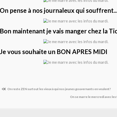
On pense à nos journaleux qui souffrent...
Bon maintenant je vais manger chez la Tiot
Je vous souhaite un BON APRES MIDI
On reste ZEN surtout les vieux à qui nos jeunes gouvernants en veulent?
On se marre le mercredi avec les 