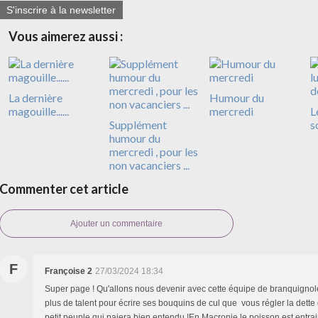
S'inscrire à la newsletter
Vous aimerez aussi :
La dernière
Humour du
magouille......
mercredi
L
Supplément
s
humour du
mercredi , pour les
non vacanciers ...
Commenter cet article
Ajouter un commentaire
F
Françoise 2
27/03/2024 18:34
Super page ! Qu'allons nous devenir avec cette équipe de branquignol
plus de talent pour écrire ses bouquins de cul que vous régler la dette d
petit peuple qui paiera bien entendu !En Macronie le poisson est entrai