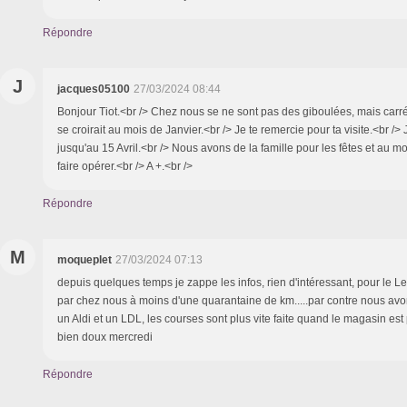
Répondre
J
jacques05100
27/03/2024 08:44
Bonjour Tiot.<br /> Chez nous se ne sont pas des giboulées, mais carr
se croirait au mois de Janvier.<br /> Je te remercie pour ta visite.<br />
jusqu'au 15 Avril.<br /> Nous avons de la famille pour les fêtes et au moi
faire opérer.<br /> A +.<br />
Répondre
M
moqueplet
27/03/2024 07:13
depuis quelques temps je zappe les infos, rien d'intéressant, pour le Lec
par chez nous à moins d'une quarantaine de km.....par contre nous avo
un Aldi et un LDL, les courses sont plus vite faite quand le magasin est p
bien doux mercredi
Répondre