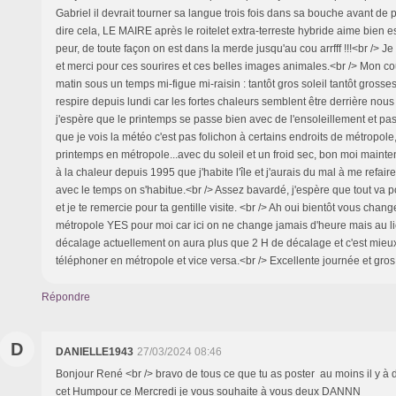
Gabriel il devrait tourner sa langue trois fois dans sa bouche avant de p
dire cela, LE MAIRE après le roitelet extra-terreste hybride aime bien 
peur, de toute façon on est dans la merde jusqu'au cou arrfff !!!<br /> J
et merci pour ces sourires et ces belles images animales.<br /> Mon c
matin sous un temps mi-figue mi-raisin : tantôt gros soleil tantôt gross
respire depuis lundi car les fortes chaleurs semblent être derrière nous o
j'espère que le printemps se passe bien avec de l'ensoleillement et pas
que je vois la météo c'est pas folichon à certains endroits de métropole,
printemps en métropole...avec du soleil et un froid sec, bon moi mainte
à la chaleur depuis 1995 que j'habite l'île et j'aurais du mal à me refaire
avec le temps on s'habitue.<br /> Assez bavardé, j'espère que tout va p
et je te remercie pour ta gentille visite. <br /> Ah oui bientôt vous chan
métropole YES pour moi car ici on ne change jamais d'heure mais au l
décalage actuellement on aura plus que 2 H de décalage et c'est mieu
téléphoner en métropole et vice versa.<br /> Excellente journée et gros
Répondre
D
DANIELLE1943
27/03/2024 08:46
Bonjour René <br /> bravo de tous ce que tu as poster au moins il y à d
cet Humpour ce Mercredi je vous souhaite à vous deux DANNN