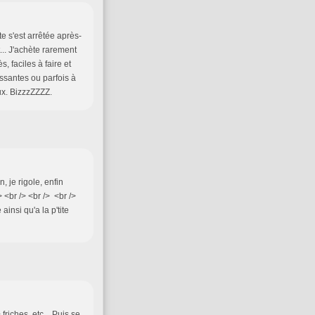
e s'est arrêtée après-
... J'achète rarement
 faciles à faire et
ssantes ou parfois à
ux. BizzzZZZZ.
n, je rigole, enfin
> <br /> <br /> <br />
insi qu'a la p'tite
friches, etc... Puis se