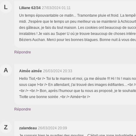
L
Liliane 62/34
27/03/2024 01:11
Un temps épouvantable ce matin... Tramontane pluie et froid. La tempêt
midi. J'espère que le temps un peu meilleur va se maintenir à Achicourt
des gâteaux, je fais du tout maison. Les cookies ont beaucoup de succès,
inratables ! Je vais au Super U où je trouve beaucoup de choses intére
Béziers Auchan. Merci pour les bonnes blagues. Bonne nuit à vous de
Répondre
A
Aimée aimée
26/03/2024 20:33
Hello Tiot,<br /> Toi tu te marres et moi, ça me désole !!! Hi ! hi ! mais no
sous cape !<br /> En attendant, j'ai trouvé des images édifiantes....<br /
<br /> <br /> Bon, après l'humour que tu nous as proposé, je te souhaite a
Tiotte une bonne soirée .<br /> Aimée<br />
Répondre
Z
zalandeau
26/03/2024 20:09
Je connais bien le quartier des moulins... C'était une zone industrielle + 