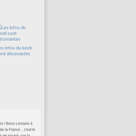
es infos du lundi
ont décevantes
es ! Bono Lemaire à
e la France , c'est le
n de pourrir par la