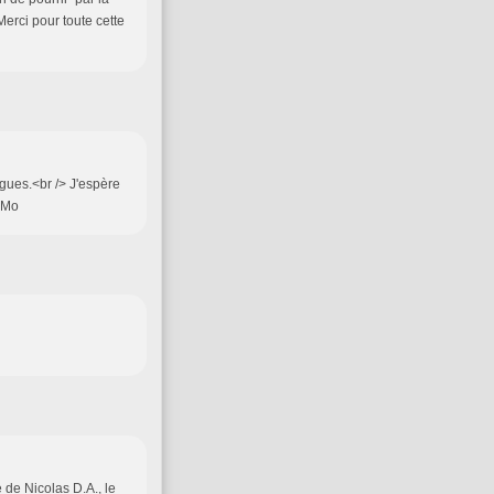
 Merci pour toute cette
agues.<br /> J'espère
i,Mo
e de Nicolas D.A., le