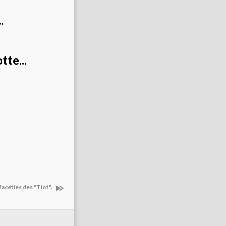
.
te...
facéties des "Tiot".