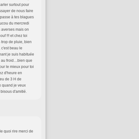
arler surtout pour
essayer de nous faire
e passe à tes blagues
oucou du mercredi
es averses mais on
uf !!! et chez toi
 trop de pluie, bien
 c'est beau le
nant je suis habituée
 au froid....bien que
our le mieux pour toi
gez d'heure en
ieu de 3 H de
x quand je veux
 bisous d'amitié.
e quoi rire merci de