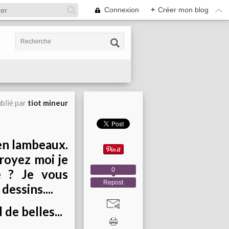
Connexion
+
Créer mon blog
blié par
tiot mineur
 en lambeaux.
croyez moi je
0
 ? Je vous
Repost
dessins....
de belles...