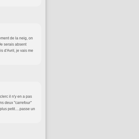
ément de la neig, on
 Je serais absent
s d'Avril, je vais me
lerc il n'y en a pas
ns deux "carrefour"
lus petit.....passe un