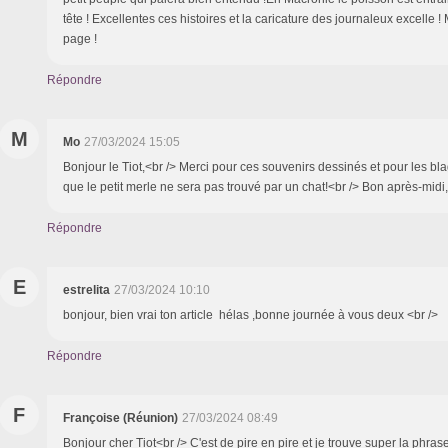
tête ! Excellentes ces histoires et la caricature des journaleux excelle !
page !
Répondre
M
Mo
27/03/2024 15:05
Bonjour le Tiot,<br /> Merci pour ces souvenirs dessinés et pour les bl
que le petit merle ne sera pas trouvé par un chat!<br /> Bon après-mid
Répondre
E
estrelita
27/03/2024 10:10
bonjour, bien vrai ton article hélas ,bonne journée à vous deux <br />
Répondre
F
Françoise (Réunion)
27/03/2024 08:49
Bonjour cher Tiot<br /> C'est de pire en pire et je trouve super la phras