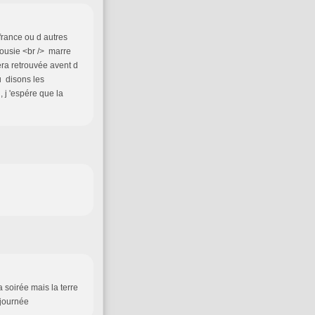
france ou d autres
lousie <br /> marre
sera retrouvée avent d
u disons les
 j 'espére que la
 soirée mais la terre
le journée