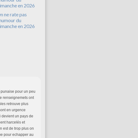
n ne rate pas
'humour du
imanche en 2026
re punaise pour un peu
s de renseignemets ont
nles retrouve plus
 sont en urgence
i devient un pays de
ient harcelés et
n est de trop plus on
ique pour echapper au