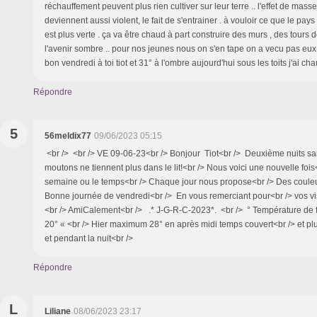
réchauffement peuvent plus rien cultiver sur leur terre .. l'effet de masse
deviennent aussi violent, le fait de s'entrainer . à vouloir ce que le pays v
est plus verte . ça va être chaud à part construire des murs , des tours 
l'avenir sombre .. pour nos jeunes nous on s'en tape on a vecu pas eux .. 
bon vendredi à toi tiot et 31° à l'ombre aujourd'hui sous les toits j'ai ch
Répondre
5
56meldix77
09/06/2023 05:15
<br /> <br /> VE 09-06-23<br /> Bonjour Tiot<br /> Deuxième nuits sa
moutons ne tiennent plus dans le lit!<br /> Nous voici une nouvelle fois<
semaine ou le temps<br /> Chaque jour nous propose<br /> Des couleur
Bonne journée de vendredi<br /> En vous remerciant pour<br /> vos vis
<br /> AmiCalement<br /> .* J-G-R-C-2023*. <br /> ° Température de fi
20° « <br /> Hier maximum 28° en après midi temps couvert<br /> et pl
et pendant la nuit<br />
Répondre
L
Liliane
08/06/2023 23:17