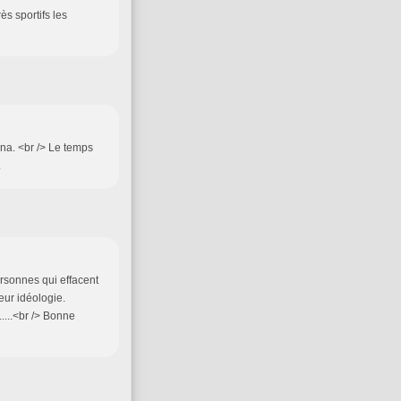
s sportifs les
una. <br /> Le temps
.
ersonnes qui effacent
eur idéologie.
.....<br /> Bonne