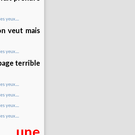
on veut mais
age terrible
e une