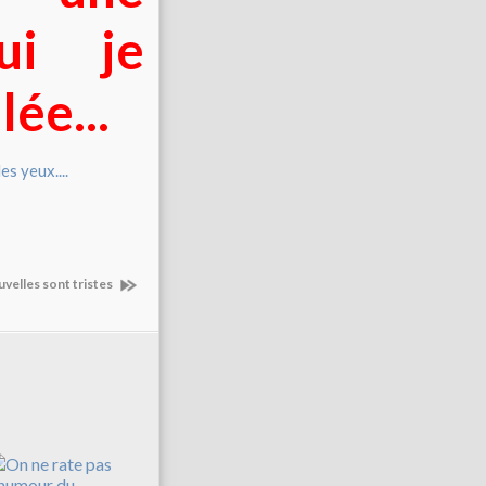
ui je
lée...
uvelles sont tristes