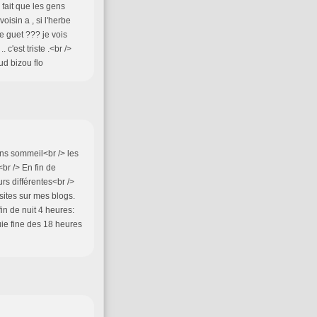
 fait que les gens
oisin a , si l'herbe
de guet ??? je vois
c'est triste .<br />
aud bizou flo
ns sommeil<br /> les
br /> En fin de
s différentes<br />
ites sur mes blogs.
n de nuit 4 heures:
uie fine des 18 heures