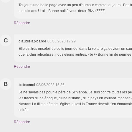
Toujours une belle page avec un peu d'humour comme toujours ! Pas trè
musulmans ! Lol... Bonne nuit à vous deux. BizzzZZŹZ
Répondre
C
claudielapicarde
08/06/2023 17:29
Elle est très ensoleillée cette journée, dans la voiture ça devient un sa
que la clim refroidisse, nous étions rentrés. <br /> Bonne fin de journée
Répondre
B
babacmoi
08/06/2023 15:36
Je ne savais pas pour le père de Schiappa. Je suis contre toutes les p
les traces d'une époque, d'une histoire , d'un pays en voulant imposer l
Navrant.La fille ainée de l'église qu'est la France devrait s'en émouvoir
soirée
Répondre