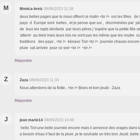
M
Monica-breiz
08/06/2023 11:38
deux belles pages que tu nous offrent ce matin <br /> oui les filles de 
pays d Europe sont belles , et je pense que oui , discriminées par ja
de tous les rapts denfants par leurs péres j 'espére que la petite fille 
'atterrir au bled mais leurs lois ne sont pas les même que les noytre o
traditions des pays ..<br /> kénavo Tiot <br /> journée chause encore ,
pluie vat arrivée pour ce soir <br /> <br />
Répondre
Z
Zaza
08/06/2023 11:33
Nous attendons de la flotte...<br /> Bises et bon jeudi - Zaza
Répondre
J
jean marie14
08/06/2023 10:49
hello Tiot une belle journée encore mais il annonce des orages dans la
a besoin d'eau il faut de la pluie ,je te souhaite un très bon Jeudi ,bel