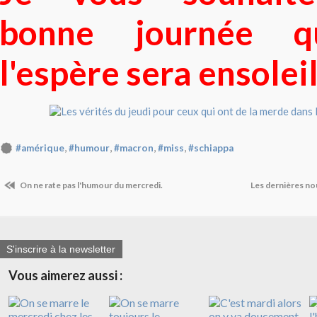
bonne journée q
l'espère sera ensoleil
,
,
,
,
#amérique
#humour
#macron
#miss
#schiappa
On ne rate pas l'humour du mercredi.
Les dernières no
S'inscrire à la newsletter
Vous aimerez aussi :