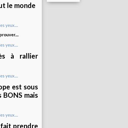
out le monde
rouver....
ès à rallier
ope est sous
les BONS mais
 fait prendre