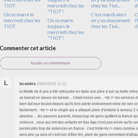
On se marre le
C'est mardi alors
O
mercredi chez les
On se marre
on y va doucement
l
TIOT
toujours le
chez les Tiot...
d
mercredi chez les
"TIOT".
Commenter cet article
Ajouter un commentaire
L
lacalobra
09/06/2023 11:13
la fillette de 8 ans a été retrouvée en italie son père à tué sa belle mè
se barrait en douce en tunisie .. c'etait moins une .. <br /> les service
bien fait leur boulot depuis qu'ils font alerte enlèvement mine de rien o
facilement.. <br /> et le cinglé qui a attaqué plein d'enfants à annecy 2
absolue ... les pauvres parents, beaucoup de gens quittent la france qu
violence , ceux qui ont des enfants en bas âge n'ont pas envie qu'ils so
persécutés trop de violences en france.. c'est triste<br /> mais comme o
sera pire ça sera et c'est loin d'être fini, plein de gens remontent d'afr