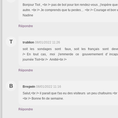
Bonjour Tiot , <br /> pas de bol pour ton rendez-vous , j'espère que
autre. <br /> Je comprends que tu pestes , . <br /> Courage et bon 
Nadine
Répondre
T
trublion
08/01/2022 11:26
soit les sondages sont faux, soit les français sont dev
/> En tout cas, moi j'emmerde ce gouvernement d' incap
journée Tiot<br /> Amitié<br />
Répondre
B
Bregwin
08/01/2022 11:16
Salut,<br /> il parait que t'as eu des visiteurs un peu chafouins.<b
<br /> Bonne fin de semaine.
Répondre