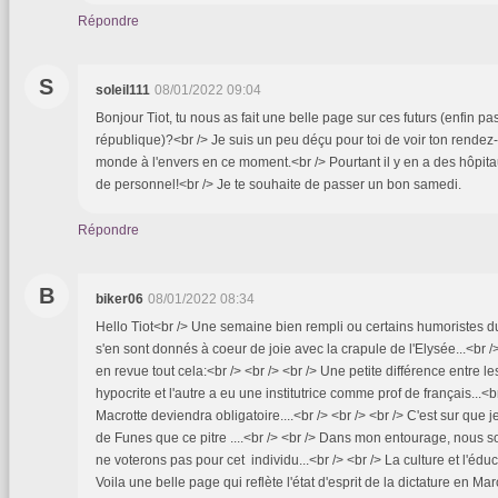
Répondre
S
soleil111
08/01/2022 09:04
Bonjour Tiot, tu nous as fait une belle page sur ces futurs (enfin pa
république)?<br /> Je suis un peu déçu pour toi de voir ton rendez-
monde à l'envers en ce moment.<br /> Pourtant il y en a des hôpit
de personnel!<br /> Je te souhaite de passer un bon samedi.
Répondre
B
biker06
08/01/2022 08:34
Hello Tiot<br /> Une semaine bien rempli ou certains humoristes d
s'en sont donnés à coeur de joie avec la crapule de l'Elysée...<br 
en revue tout cela:<br /> <br /> <br /> Une petite différence entre le
hypocrite et l'autre a eu une institutrice comme prof de français...<b
Macrotte deviendra obligatoire....<br /> <br /> <br /> C'est sur que je
de Funes que ce pitre ....<br /> <br /> Dans mon entourage, nou
ne voterons pas pour cet individu...<br /> <br /> La culture et l'édu
Voila une belle page qui reflète l'état d'esprit de la dictature en Ma