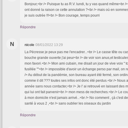
Bonjour,<br /> Puisque tu as R.V. lundi, tu y vas quand même<br /> il
ont donné la raison ce cette annulation ?<br /> mais où en sommes
je suis outrée !!!<br /> Bon courage, temps pourri
Répondre
N
nicole
08/01/2022 13:29
La Pécresse je peux pas me l'encadrer...<br /> Le casse tête ou cass
bouche grande ouverte j'ai peur<br /> de voir son anus,et testicul
mon favori.<br /> Mon ami cubain, me disait un jour de vive voix '' t
fusillée ""<br /> impossible d'avoir un échange perso par mail, on r
/> Au début de la pandémie, son bureau ayant été fermé, son ordinate
comme il dit ??? toutes ses infos ont donc été perdus.<br /> Nous
année sans nous contacter,<br /> Je l' ai retrouvé en laissant des
qui lui ont fait parvenir<br /> mon mess de recherches.<br /> Le cou
à mon domicile n'est jamais arrivé...<br /> No comment , çà c'est de
santé à vous 2 ,<br /> sans oublier les oiseaux du jardin
Répondre