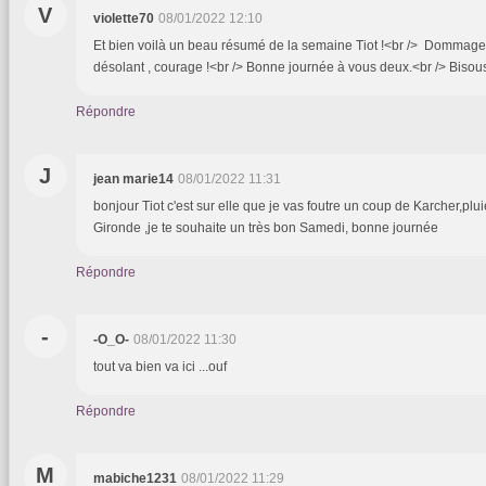
V
violette70
08/01/2022 12:10
Et bien voilà un beau résumé de la semaine Tiot !<br /> Dommage p
désolant , courage !<br /> Bonne journée à vous deux.<br /> Bisous
Répondre
J
jean marie14
08/01/2022 11:31
bonjour Tiot c'est sur elle que je vas foutre un coup de Karcher,plu
Gironde ,je te souhaite un très bon Samedi, bonne journée
Répondre
-
-O_O-
08/01/2022 11:30
tout va bien va ici ...ouf
Répondre
M
mabiche1231
08/01/2022 11:29