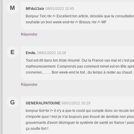
M
MFdu13aix
08/01/2022 10:45
Bonjour Tiot,<br /> Excellent ton article, désolée que ta consultation
souhaite un bon week-end<br /> Bisous,<br /> MF
Répondre
E
Emile.
08/01/2022 10:28
Tout est dit dans ton triste résumé. Oui la France vas mal et c’est p
malheureusement. Comprends pas comment minet est en tête aprè
conneries…….. Bon week-end le toit , du temps à rester au chaud.
Répondre
G
GENERALPATOUNE
08/01/2022 10:19
bonjour tiot<br /> il n'y a que le covid qui compte donc on recule les 
n'importe quoi ! moi je n'ai toujours pas trouvé de dentiste non plu
gouvernants d'avoir dézinguer le système de santé en france ! pas
ça soufle fort !