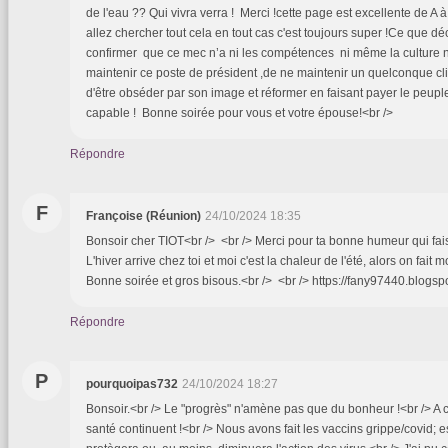
de l'eau ?? Qui vivra verra ! Merci !cette page est excellente de A à
allez chercher tout cela en tout cas c'est toujours super !Ce que d
confirmer que ce mec n’a ni les compétences ni même la culture 
maintenir ce poste de président ,de ne maintenir un quelconque clima
d'être obséder par son image et réformer en faisant payer le peuple c
capable ! Bonne soirée pour vous et votre épouse!<br />
Répondre
F
Françoise (Réunion)
24/10/2024 18:35
Bonsoir cher TIOT<br /> <br /> Merci pour ta bonne humeur qui fais
L'hiver arrive chez toi et moi c'est la chaleur de l'été, alors on fait m
Bonne soirée et gros bisous.<br /> <br /> https://fany97440.blogsp
Répondre
P
pourquoipas732
24/10/2024 18:27
Bonsoir.<br /> Le "progrès" n'amène pas que du bonheur !<br /> A ce
santé continuent !<br /> Nous avons fait les vaccins grippe/covid;