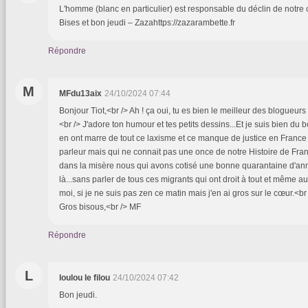
L'homme (blanc en particulier) est responsable du déclin de notre civ
Bises et bon jeudi – Zazahttps://zazarambette.fr
Répondre
M
MFdu13aix
24/10/2024 07:44
Bonjour Tiot,<br /> Ah ! ça oui, tu es bien le meilleur des blogueur
<br /> J'adore ton humour et tes petits dessins...Et je suis bien du 
en ont marre de tout ce laxisme et ce manque de justice en France
parleur mais qui ne connait pas une once de notre Histoire de Fra
dans la misère nous qui avons cotisé une bonne quarantaine d'ann
là...sans parler de tous ces migrants qui ont droit à tout et même a
moi, si je ne suis pas zen ce matin mais j'en ai gros sur le cœur.<b
Gros bisous,<br /> MF
Répondre
L
loulou le filou
24/10/2024 07:42
Bon jeudi.