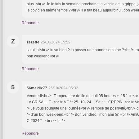
plus. <br /> Je le fais la semaine prochaine le vaccin de la grippe,
le covid en même temps ?<br /> Il a fait beau aujourd'hui, bon wee
Répondre
Z
zezette
25/10/2024 15:59
salut toi<br /> tu va bien ? ta passer une bonne semaine ?<br /> trop
bon weekend<br />
Répondre
5
56meldix77
25/10/2024 05:32
Vendredi<br /> -Température de fin de nuit 05 heures:+ 15 ° » <b
LA GRISAILLE -<br /> VE ** 25- 10- 24 Saint: CREPIN <br /> Ve
/> Je vous souhaite une journée<br /> remplie de positivité,<br /> 
/> d’un bon week-end.<br /> Bon vendredi, mon ami (e)!<br /> AmiC
C-2024 * . <br /> <br />
Répondre