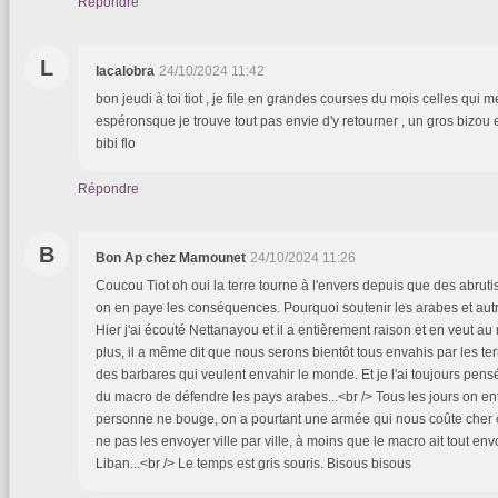
Répondre
L
lacalobra
24/10/2024 11:42
bon jeudi à toi tiot , je file en grandes courses du mois celles qui me
espéronsque je trouve tout pas envie d'y retourner , un gros bizou 
bibi flo
Répondre
B
Bon Ap chez Mamounet
24/10/2024 11:26
Coucou Tiot oh oui la terre tourne à l'envers depuis que des abrutis
on en paye les conséquences. Pourquoi soutenir les arabes et aut
Hier j'ai écouté Nettanayou et il a entièrement raison et en veut au
plus, il a même dit que nous serons bientôt tous envahis par les te
des barbares qui veulent envahir le monde. Et je l'ai toujours pensé 
du macro de défendre les pays arabes...<br /> Tous les jours on e
personne ne bouge, on a pourtant une armée qui nous coûte che
ne pas les envoyer ville par ville, à moins que le macro ait tout en
Liban...<br /> Le temps est gris souris. Bisous bisous