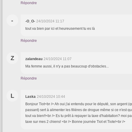
Répondre
-
-O_O-
24/10/2024 11:17
tout va bien par ici et heureusement tu es là
Répondre
Z
zalandeau
24/10/2024 11:07
Ma femme aussi, il n'y a pas beaucoup d'obstacles...
Répondre
L
Laska
24/10/2024 10:44
Bonjour Tiot<br /> Ah oui j'ai entendu pour le député, son argent (qui
passant) sert à alimenter les filières de drogue même si ce n'est q
tout va bien!!<br /> Es tu prêt à repayer la taxe d'habitation? moi 
taxe sur mes 2 chiens! <br /> Bonne journée Tiot et Tiot