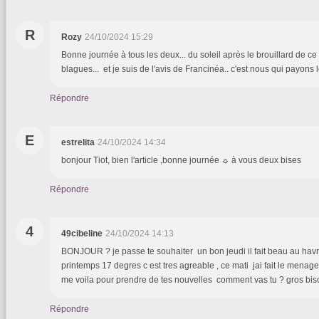
R
Rozy
24/10/2024 15:29
Bonne journée à tous les deux... du soleil après le brouillard de c
blagues... et je suis de l'avis de Francinéa.. c'est nous qui payons 
Répondre
E
estrelita
24/10/2024 14:34
bonjour Tiot, bien l'article ,bonne journée ☼ à vous deux bises
Répondre
4
49cibeline
24/10/2024 14:13
BONJOUR ? je passe te souhaiter un bon jeudi il fait beau au hav
printemps 17 degres c est tres agreable , ce mati jai fait le men
me voila pour prendre de tes nouvelles comment vas tu ? gros bi
Répondre