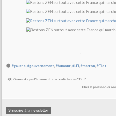
.
,
,
,
,
,
#gauche
#gouvernement
#humour
#LFI
#macron
#Tiot
On ne rate pas l'humour du mercredi chez les "Tiot".
Chez le poissonnier on 
S'inscrire à la newsletter