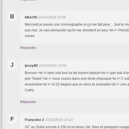
B
biker06
24/10/2024 20:09
Mercredi je passe une coronographe et ça me fait peur ....tout le m
pas mal. Je vais demander qu'ils me shootent un peu.<br /> Prends
soirée
Répondre
J
jessy88
24/10/2024 19:56
Bonsoir <br /> bien vrai tout va de travers depuis<br /> pas mal d'
pire "helas"<br /> nous vivons dans une drole d'epoque<br /> C es
ensoleillee<br /> et 22 degres que je viens te souhaiter<br /> une 
Cathy
Répondre
F
Françoise 2
24/10/2024 19:14
24° au Soleil encore à 15h et un beau ciel bleu et quelques nuag