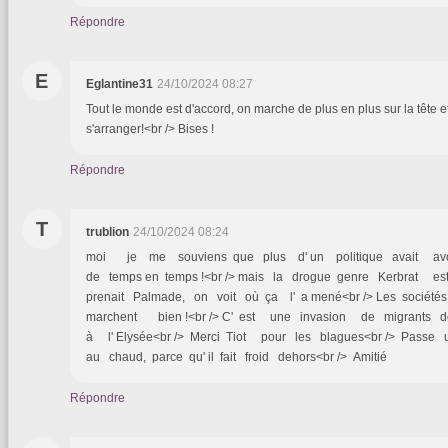
Répondre
E
Eglantine31
24/10/2024 08:27
Tout le monde est d'accord, on marche de plus en plus sur la tête et
s'arranger!<br /> Bises !
Répondre
T
trublion
24/10/2024 08:24
moi je me souviens que plus d' un politique avait av
de temps en temps !<br /> mais la drogue genre Kerbrat
prenait Palmade, on voit où ça l' a mené<br /> Les société
marchent bien !<br /> C' est une invasion de migrants
à l' Elysée<br /> Merci Tiot pour les blagues<br /> Pass
au chaud, parce qu' il fait froid dehors<br /> Amitié
Répondre