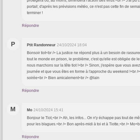
protègera ou, au moins, diminuera l'action des virus.<br /> J'ai pu
portail; d'après les prévisions météo, ce n'est pas cette fin de sema
terminer !
Répondre
P
Ptit Randonneur
24/10/2024 18:04
Bonsoir tiot<br /> La justice ne répond plus à un besoin de rassurer
tout le monde en prison, le problème, c'est qu'elle est obligée de le
nous marchons sur la tête tiot !<br /> Sinon, j'espère que vous av
journée et que vous êtes en forme à l'approche du weekend !<br /
soirée<br /> Bien amicalement<br /> @lain
Répondre
M
Mo
24/10/2024 15:41
Bonjour le Tiot,<br /> Ah, les infos... On n'y échappe pas tout de m
pour les blagues.<br /> Bon après-midi à toi et à Tiotte,<br /> Mo<
Répondre