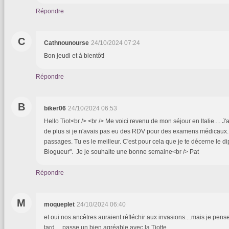
Répondre
C
Cathnounourse
24/10/2024 07:24
Bon jeudi et à bientôt!
Répondre
B
biker06
24/10/2024 06:53
Hello Tiot<br /> <br /> Me voici revenu de mon séjour en Italie.... J'
de plus si je n'avais pas eu des RDV pour des examens médicaux. 
passages. Tu es le meilleur. C'est pour cela que je te décerne le d
Blogueur". Je je souhaite une bonne semaine<br /> Pat
Répondre
M
moqueplet
24/10/2024 06:40
et oui nos ancêtres auraient réfléchir aux invasions....mais je pense 
tard.....passe un bien agréable avec la Tiotte