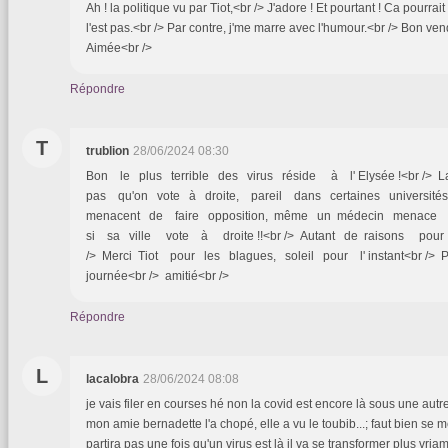
Ah ! la politique vu par Tiot,<br /> J'adore ! Et pourtant ! Ca pourrai
l'est pas.<br /> Par contre, j'me marre avec l'humour.<br /> Bon ven
Aimée<br />
Répondre
T
trublion
28/06/2024 08:30
Bon le plus terrible des virus réside à l' Elysée !<br /
pas qu'on vote à droite, pareil dans certaines universités,
menacent de faire opposition, même un médecin menac
si sa ville vote à droite !!<br /> Autant de raisons pou
/> Merci Tiot pour les blagues, soleil pour l' instant<br 
journée<br /> amitié<br />
Répondre
L
lacalobra
28/06/2024 08:08
je vais filer en courses hé non la covid est encore là sous une autre
mon amie bernadette l'a chopé, elle a vu le toubib...; faut bien se m
partira pas une fois qu'un virus est là il va se transformer plus vriam