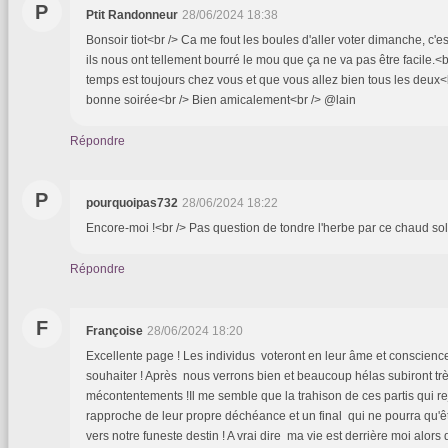
P
Ptit Randonneur
28/06/2024 18:38
Bonsoir tiot<br /> Ca me fout les boules d'aller voter dimanche, c'est
ils nous ont tellement bourré le mou que ça ne va pas être facile.<
temps est toujours chez vous et que vous allez bien tous les deux<
bonne soirée<br /> Bien amicalement<br /> @lain
Répondre
P
pourquoipas732
28/06/2024 18:22
Encore-moi !<br /> Pas question de tondre l'herbe par ce chaud sole
Répondre
F
Françoise
28/06/2024 18:20
Excellente page ! Les individus voteront en leur âme et conscience c
souhaiter ! Après nous verrons bien et beaucoup hélas subiront tr
mécontentements !Il me semble que la trahison de ces partis qui re
rapproche de leur propre déchéance et un final qui ne pourra qu'
vers notre funeste destin ! A vrai dire ma vie est derrière moi alors 