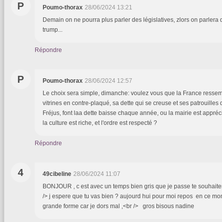
P
Poumo-thorax
28/06/2024 13:21
Demain on ne pourra plus parler des législatives, zlors on parlera 
trump...
Répondre
P
Poumo-thorax
28/06/2024 12:57
Le choix sera simple, dimanche: voulez vous que la France resse
vitrines en contre-plaqué, sa dette qui se creuse et ses patrouilles 
Fréjus, font laa dette baisse chaque année, ou la mairie est appréc
la culture est riche, et l'ordre est respecté ?
Répondre
4
49cibeline
28/06/2024 11:07
BONJOUR , c est avec un temps bien gris que je passe te souhait
/> j espere que tu vas bien ? aujourd hui pour moi repos en ce mo
grande forme car je dors mal ,<br /> gros bisous nadine