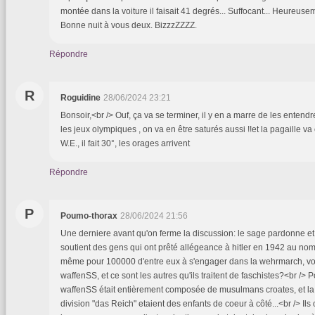
montée dans la voiture il faisait 41 degrés... Suffocant... Heureuseme
Bonne nuit à vous deux. BizzzZZZZ.
Répondre
R
Roguidine
28/06/2024 23:21
Bonsoir,<br /> Ouf, ça va se terminer, il y en a marre de les entendr
les jeux olympiques , on va en être saturés aussi !!et la pagaille va
W.E., il fait 30°, les orages arrivent
Répondre
P
Poumo-thorax
28/06/2024 21:56
Une derniere avant qu'on ferme la discussion: le sage pardonne et l
soutient des gens qui ont prêté allégeance à hitler en 1942 au nom d
même pour 100000 d'entre eux à s'engager dans la wehrmarch, v
waffenSS, et ce sont les autres qu'ils traitent de faschistes?<br />
waffenSS était entièrement composée de musulmans croates, et la 
division "das Reich" etaient des enfants de coeur à côté...<br /> Il