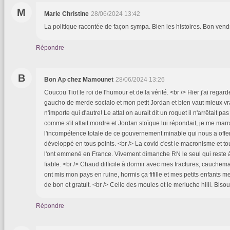
M
Marie Christine
28/06/2024 13:42
La politique racontée de façon sympa. Bien les histoires. Bon vend
Répondre
B
Bon Ap chez Mamounet
28/06/2024 13:26
Coucou Tiot le roi de l'humour et de la vérité. <br /> Hier j'ai rega
gaucho de merde socialo et mon petit Jordan et bien vaut mieux 
n'importe qui d'autre! Le attal on aurait dit un roquet il n'arrêtait pas
comme s'il allait mordre et Jordan stoïque lui répondait, je me mar
l'incompétence totale de ce gouvernement minable qui nous a offe
développé en tous points. <br /> La covid c'est le macronisme et tou
l'ont emmené en France. Vivement dimanche RN le seul qui reste à 
fiable. <br /> Chaud difficile à dormir avec mes fractures, cauchem
ont mis mon pays en ruine, hormis ça fifille et mes petits enfants me
de bon et gratuit. <br /> Celle des moules et le merluche hiiii. Bis
Répondre