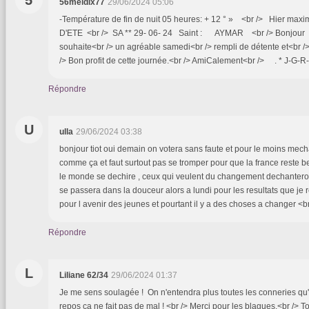
56meldix77
29/06/2024 05:06
-Température de fin de nuit 05 heures: + 12 ° » <br /> Hier maxi
D'ETE <br /> SA ** 29- 06- 24 Saint : AYMAR <br /> Bonjour T
souhaite<br /> un agréable samedi<br /> rempli de détente et<br 
/> Bon profit de cette journée.<br /> AmiCalement<br /> . * J-G-R
Répondre
U
ulla
29/06/2024 03:38
bonjour tiot oui demain on votera sans faute et pour le moins mecha
comme ça et faut surtout pas se tromper pour que la france reste be
le monde se dechire , ceux qui veulent du changement dechanteron
se passera dans la douceur alors a lundi pour les resultats que je 
pour l avenir des jeunes et pourtant il y a des choses a changer <b
Répondre
L
Liliane 62/34
29/06/2024 01:37
Je me sens soulagée ! On n'entendra plus toutes les conneries qu'i
repos ça ne fait pas de mal ! <br /> Merci pour les blagues.<br /> T