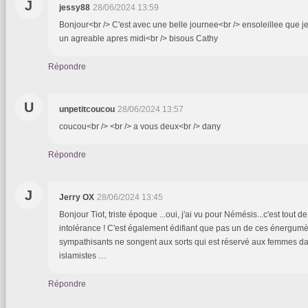
J
jessy88
28/06/2024 13:59
Bonjour<br /> C'est avec une belle journee<br /> ensoleillee que je
un agreable apres midi<br /> bisous Cathy
Répondre
U
unpetitcoucou
28/06/2024 13:57
coucou<br /> <br /> a vous deux<br /> dany
Répondre
J
Jerry OX
28/06/2024 13:45
Bonjour Tiot, triste époque ...oui, j'ai vu pour Némésis...c'est tout d
intolérance ! C'est également édifiant que pas un de ces énergum
sympathisants ne songent aux sorts qui est réservé aux femmes d
islamistes …
Répondre