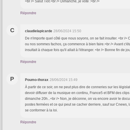
<br /> Salut Tiot.<br /> Dimanche, je vote :<br />
Répondre
C
claudielapicarde
28/06/2024 15:50
De n'importe quel côté que nous soyons, on se fait insulter. <br /
ou nos sommes fachos, ça commence à bien faire.<br /> Avant c'étai
insultait à chaque fois qu'il allait à l'étranger. <br /> Bonne fin de j
Répondre
P
Poumo-thorax
28/06/2024 15:49
À partir de ce soir, on ne peut plus dire de conneries sur les législat
devoir diffuser de la musique en continu, France5 et BFM des clips 
dimanche 20h...<br /> Non, je déconne, on va encore avoir le docu
postes fermées et ce qui peut se cacher derriere, sauf sur Cnews, 
se conformer à la loi.
Répondre