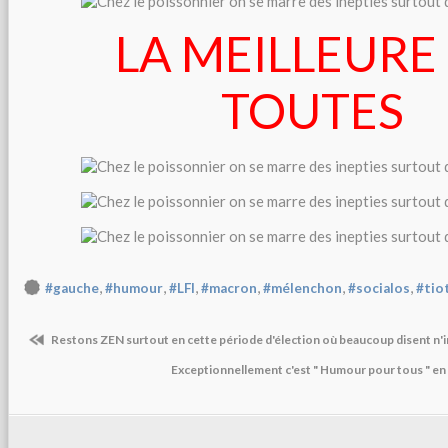
LA MEILLEURE
TOUTES
,
,
,
,
,
,
#gauche
#humour
#LFI
#macron
#mélenchon
#socialos
#tio
Restons ZEN surtout en cette période d'élection où beaucoup disent n'i
Exceptionnellement c'est " Humour pour tous " en 