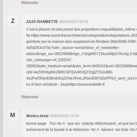
Répondre
Z
ZAZA-RAMBETTE
28/06/2024 10:53
C'est à pleurer et cela prend des proportions inqualifiables, mêm
île.https://www.ouest-france.fr/elections/legislatives/legislatives-
peinture-sur-la-maison-dun-suppleant-en-finistere-9bb30bf0-348f
4d5d263c07bc?utm_source=sendinblue_of_newsletter-
eddvc&mgo_eu=3923999&mgo_l=DqjIN071SiuoWIjoChhc4g.3.0&
utm_campaign=of_EDDVC-
29082&utm_medium=email&utm_term=840042&vid=3923999&me
clid=IwZXh0bgNhZW0CMTEAAR3Q72lgjZTSUuBt0-
4aJPwOOexEBlvdnEq22AeJ4nxLzRwoEMTq5sPFNcI_aem_rpz1v
es et bon vendredi - Zazahttps://zazarambette.fr
Répondre
M
Monica-breiz
28/06/2024 10:34
bonne page Tiot <br /> que les votants réfléchissent , et que les
préservent de la bande à la mélanche <br /> kénavo les tiots <br 