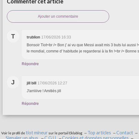
Commenter cet article
Ajouter un commentaire
T
trublion
17/06/2026 16:33
Bonsoir Tiot<br /> Bon j' ai vu que Messi avait mis 3 buts lui aussi !
le mondial, comme d' habitude je regarderai à la fin !<br /> Bonne 
Répondre
J
jill bill
17/06/2026 12:27
J'arriiiive ! Amitiés jill
Répondre
tiot mineur
Top articles
Contact
Voir le profil de
sur le portail Eklablog
Signaler un abus
C.G.U.
Cookies et données personnelles