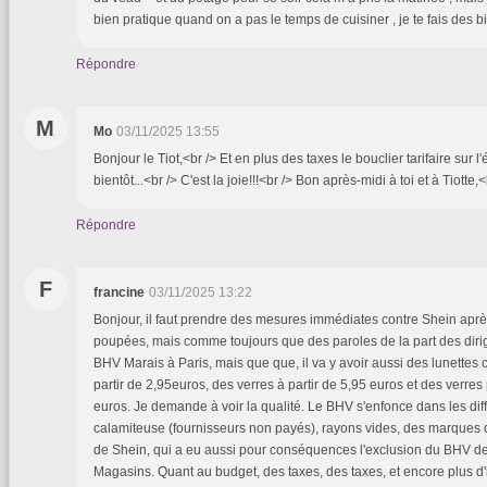
bien pratique quand on a pas le temps de cuisiner , je te fais des 
Répondre
M
Mo
03/11/2025 13:55
Bonjour le Tiot,<br /> Et en plus des taxes le bouclier tarifaire sur l'é
bientôt...<br /> C'est la joie!!!<br /> Bon après-midi à toi et à Tiotte,
Répondre
F
francine
03/11/2025 13:22
Bonjour, il faut prendre des mesures immédiates contre Shein après
poupées, mais comme toujours que des paroles de la part des dirig
BHV Marais à Paris, mais que que, il va y avoir aussi des lunettes 
partir de 2,95euros, des verres à partir de 5,95 euros et des verres 
euros. Je demande à voir la qualité. Le BHV s'enfonce dans les diff
calamiteuse (fournisseurs non payés), rayons vides, des marques qui
de Shein, qui a eu aussi pour conséquences l'exclusion du BHV de
Magasins. Quant au budget, des taxes, des taxes, et encore plus d'im