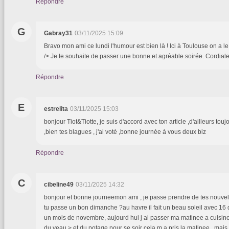
Répondre
G
Gabray31
03/11/2025 15:09
Bravo mon ami ce lundi l'humour est bien là ! Ici à Toulouse on a le 
/> Je te souhaite de passer une bonne et agréable soirée. Cordiale
Répondre
E
estrelita
03/11/2025 15:03
bonjour Tiot&Tiotte, je suis d'accord avec ton article ,d'ailleurs tou
,bien tes blagues , j'ai voté ,bonne journée à vous deux biz
Répondre
C
cibeline49
03/11/2025 14:32
bonjour et bonne journeemon ami , je passe prendre de tes nouvel
tu passe un bon dimanche ?au havre il fait un beau soleil avec 16 
un mois de novembre, aujourd hui j ai passer ma matinee a cuisine
du veau > et du potage pour se soir cela m a pris la matinee , mais