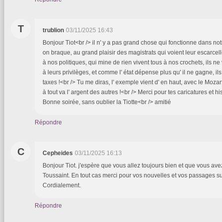
T
trublion
03/11/2025 16:43
Bonjour Tiot<br /> il n' y a pas grand chose qui fonctionne dans not
on braque, au grand plaisir des magistrats qui voient leur escarcel
à nos politiques, qui mine de rien vivent tous à nos crochets, ils n
à leurs privilèges, et comme l' état dépense plus qu' il ne gagne, il
taxes !<br /> Tu me diras, l' exemple vient d' en haut, avec le Mozart
à tout va l' argent des autres !<br /> Merci pour tes caricatures et hi
Bonne soirée, sans oublier la Tiotte<br /> amitié
Répondre
C
Cepheides
03/11/2025 16:13
Bonjour Tiot. j'espère que vous allez toujours bien et que vous a
Toussaint. En tout cas merci pour vos nouvelles et vos passages s
Cordialement.
Répondre