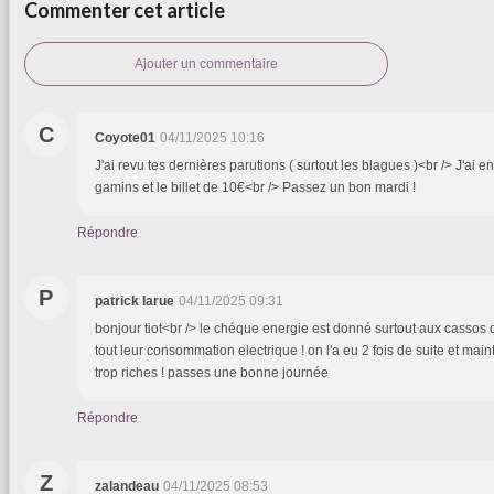
Commenter cet article
Ajouter un commentaire
C
Coyote01
04/11/2025 10:16
J'ai revu tes dernières parutions ( surtout les blagues )<br /> J'ai 
gamins et le billet de 10€<br /> Passez un bon mardi !
Répondre
P
patrick larue
04/11/2025 09:31
bonjour tiot<br /> le chéque energie est donné surtout aux cassos 
tout leur consommation electrique ! on l'a eu 2 fois de suite et main
trop riches ! passes une bonne journée
Répondre
Z
zalandeau
04/11/2025 08:53