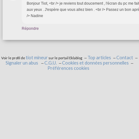
Bonjour Tiot, <br /> je reviens tout doucement , l'écran du pc me fa
aux yeux . J'espère que vous allez bien . <br /> Passez un bon aprè
/> Nadine
Répondre
tiot mineur
Top articles
Contact
Voir le profil de
sur le portail Eklablog
Signaler un abus
C.G.U.
Cookies et données personnelles
Préférences cookies