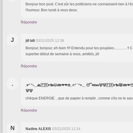
Bonjour bon post. C'est sûr les politiciens ne connaissent rien à l'
l'humour. Bon lundi à vous deux.
Répondre
J
jill bill
03/11/2025 12:38
Bonjour, bonjour, eh bien !!!! Entendu pour les poupées.............. !!
superbe début de semaine à vous, amitiés, jill
Répondre
.
.♥*¨*•.¸¸🙏🇫🇷♥️🐎😾👪❤❤✿¸.¤*¨¨*¤.¸¸ 😴💤🛌🐻🐻🇫🇷♥️🐎😾👪❤
🐻🐻
chèque ENERGIE ...que de papier à remplir...comme s'ils ne le sav
Répondre
N
Nadine ALEXIS
03/11/2025 12:14