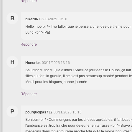
Répondre
B
biker06
03/11/2025 13:16
Hello Tiot<br /> Il va falloir que je pense à une idée de thème pour 
Lundi<br /> Pat
Répondre
H
Honorius
03/11/2025 13:16
Salut<br /> <br /> Que d’infos ! Soleil ce jour dans le Doubs, ça fait 
filles qui font la gueule, il ne s’est pas beaucoup montré pendant le
Merci pour les blagues, bonne journée
Répondre
P
pourquoipas732
03/11/2025 13:13
Bonjour.<br /> Commençons par les choses agréables: il fait beau et
l'ambiance est trop fraîche pour déjeuner en terrasse.<br /> Bravo
médecins dans ton entourage proche !<br /> Et le moins bon, c'est,