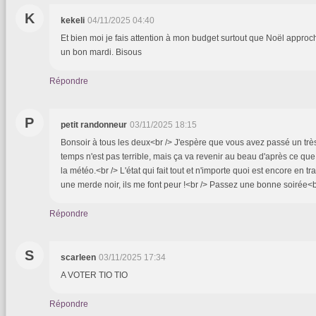
K
kekeli
04/11/2025 04:40
Et bien moi je fais attention à mon budget surtout que Noël approche
un bon mardi. Bisous
Répondre
P
petit randonneur
03/11/2025 18:15
Bonsoir à tous les deux<br /> J'espère que vous avez passé un tr
temps n'est pas terrible, mais ça va revenir au beau d'après ce que 
la météo.<br /> L'état qui fait tout et n'importe quoi est encore en t
une merde noir, ils me font peur !<br /> Passez une bonne soirée<b
Répondre
S
scarleen
03/11/2025 17:34
A VOTER TIO TIO
Répondre