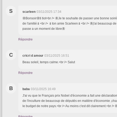
S
scarleen
03/11/2025 17:34
🦋Bonsoir🦋ti tiot<br /> 🦋Je te souhaite de passer une bonne soir
de l'amitié🌷<br /> 🌷ton amie Scarleen🌷<br /> 🦋j'ai beaucoup de t
passe a un moment de libre🦋
Répondre
C
cricri d amour
03/11/2025 16:51
Beau soleil, temps calme.<br /> Salut
Répondre
B
baba
03/11/2025 16:49
J'ai vu que le Français prix Nobel d'économie a fait une déclaration
de l'inculture de beaucoup de députés en matière d'économie ,char
le budget de notre pays.<br /> Au moins c'est dit clairement.<br />
Répondre