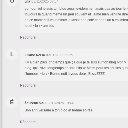
U
ulla
03/11/2025 07:54
bonjour tiot je suis ton blog aussi evidemment mais pas au jour le j
toujours la quand meme un peu souvent et j aime bien venir te dire 
en ce moment il vaut mieux la laisser de coté car pas un n est mieu
lundi <br /> amitiés
Répondre
L
Liliane 62/34
02/11/2025 22:25
Il y a bien plus longtemps que ça que je te suis sur ton blog !<br /
blog, qu'il vive longtemps encore !<br /> Merci pour tes articles quo
l'humour...<br /> Bonne nuit à vous deux. BizzzZZZZ.
Répondre
É
écureuil bleu
02/11/2025 19:44
Bon anniversaire à ton blog et bonne soirée
Répondre