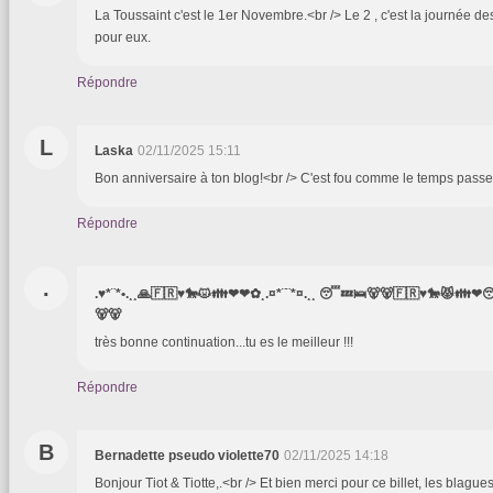
La Toussaint c'est le 1er Novembre.<br /> Le 2 , c'est la journée 
pour eux.
Répondre
L
Laska
02/11/2025 15:11
Bon anniversaire à ton blog!<br /> C'est fou comme le temps pass
Répondre
.
.♥*¨*•.¸¸🙏🇫🇷♥️🐎😾👪❤❤✿¸.¤*¨¨*¤.¸¸ 😴💤🛌🐻🐻🇫🇷♥️🐎😾👪❤
🐻🐻
très bonne continuation...tu es le meilleur !!!
Répondre
B
Bernadette pseudo violette70
02/11/2025 14:18
Bonjour Tiot & Tiotte,.<br /> Et bien merci pour ce billet, les blag