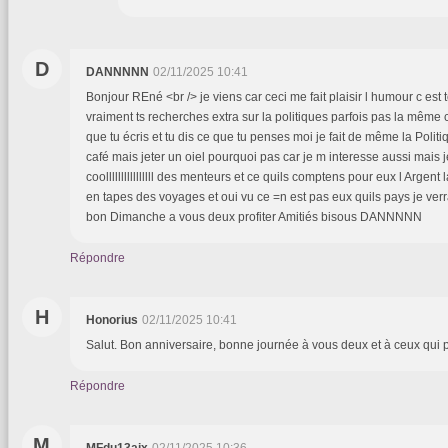
D
DANNNNN
02/11/2025 10:41
Bonjour REné <br /> je viens car ceci me fait plaisir l humour c est 
vraiment ts recherches extra sur la politiques parfois pas la même
que tu écris et tu dis ce que tu penses moi je fait de même la Polit
café mais jeter un oiel pourquoi pas car je m interesse aussi mais j
coollllllllllllllll des menteurs et ce quils comptens pour eux l Argent
en tapes des voyages et oui vu ce =n est pas eux quils pays je verr
bon Dimanche a vous deux profiter Amitiés bisous DANNNNN
Répondre
H
Honorius
02/11/2025 10:41
Salut. Bon anniversaire, bonne journée à vous deux et à ceux qui 
Répondre
M
MFdu13aix
02/11/2025 10:36