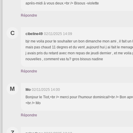
après-midi à vous deux.<br /> Bisous -violette
Répondre
C
cibeline49
02/11/2025 14:09
bjr me voila pour te souhaiter un bon dimanche mon ami , il fait un 
mais pas chaud 11 degres et du vent ,aujourd hui j ai fait le men
j avais pris du retard avec mon repas de jeudi dernier , et me voila
nouvelles , comment vas tu? gros bisous nadine
Répondre
M
Mo
02/11/2025 14:00
Bonjour le Tiot,<br /> merci pour l'humour dominical!<br /> Bon après
<br /> Mo
Répondre
Z