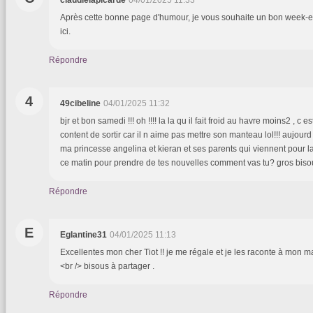
Après cette bonne page d'humour, je vous souhaite un bon week-e
ici.
Répondre
4
49cibeline
04/01/2025 11:32
bjr et bon samedi !!! oh !!!! la la qu il fait froid au havre moins2 , c e
content de sortir car il n aime pas mettre son manteau lol!!! aujourd
ma princesse angelina et kieran et ses parents qui viennent pour la
ce matin pour prendre de tes nouvelles comment vas tu? gros bis
Répondre
E
Eglantine31
04/01/2025 11:13
Excellentes mon cher Tiot !! je me régale et je les raconte à mon mar
<br /> bisous à partager .
Répondre