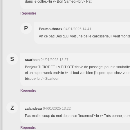
dans le coffre.<br /> Bon Samedi<br /> Pat
Répondre
P
Poumo-thorax
04/01/2025 14:41
Ah ce pat! Dès qu,il voit une belle carosserie, il veut mont
S
scarleen
04/01/2025 13:27
Bonjour TI TIOT ET LA TI TIOTE<br /> de passage ,pour te souhaite
et un super week end<br /> ici tout vas bien j'espere que chez vous
bisous<br /> Scarleen
Répondre
Z
zalandeau
04/01/2025 13:22
Pas mal le coup du mot de passe "incorrect"<br /> Très bonne jou
Répondre