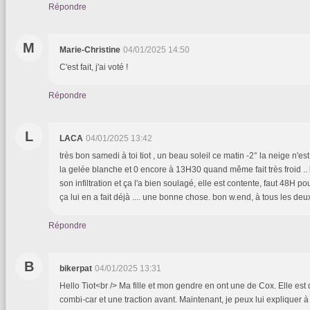
Répondre
M
Marie-Christine
04/01/2025 14:50
C'est fait, j'ai voté !
Répondre
L
LACA
04/01/2025 13:42
très bon samedi à toi tiot , un beau soleil ce matin -2° la neige n'es
la gelée blanche et 0 encore à 13H30 quand même fait très froid ..
son infiltration et ça l'a bien soulagé, elle est contente, faut 48H p
ça lui en a fait déjà .... une bonne chose. bon w.end, à tous les deux 
Répondre
B
bikerpat
04/01/2025 13:31
Hello Tiot<br /> Ma fille et mon gendre en ont une de Cox. Elle est d
combi-car et une traction avant. Maintenant, je peux lui expliquer à