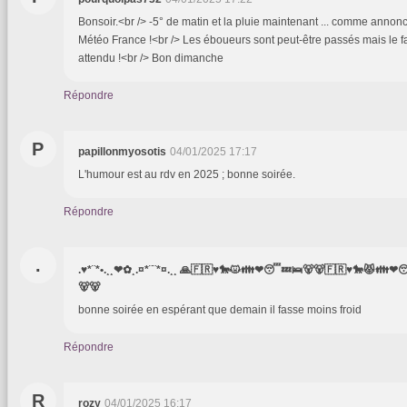
Bonsoir.<br /> -5° de matin et la pluie maintenant ... comme annoncé
Météo France !<br /> Les éboueurs sont peut-être passés mais le fac
attendu !<br /> Bon dimanche
Répondre
P
papillonmyosotis
04/01/2025 17:17
L'humour est au rdv en 2025 ; bonne soirée.
Répondre
.
.♥*¨*•.¸¸❤✿¸.¤*¨¨*¤.¸¸ 🙏🇫🇷♥️🐎😾👪❤😴💤🛌🐻🐻🇫🇷♥️🐎😾👪❤
🐻🐻
bonne soirée en espérant que demain il fasse moins froid
Répondre
R
rozy
04/01/2025 16:17