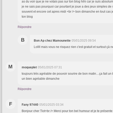
as du voir que je ne votais pas sur ton blog hihi car je suis absolume
je ne sais pas pourquoi car pourtant je joue a des jeux simples de
souvent et encore cet apres midi <br /> bon dimanche en tout cas j
ton blog
Répondre
B
Bon Ap chez Mamounette
05/01/2025 09:54
Lollll mais vous ne risquez rien c'est gratuit et surtout çà n
M
moqueplet
05/01/2025 07:31
toujours très agréable de pouvoir sourire de bon matin....ça fait un b
un bien agréable dimanche
Répondre
F
Fany 97440
05/01/2025 03:34
Bonjour cher Tiot<br /> Merci pour ton bel humour et je te présente a