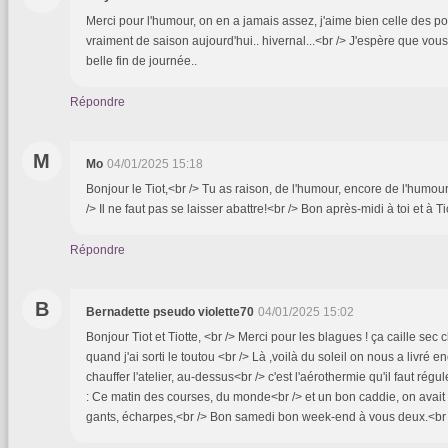
Merci pour l'humour, on en a jamais assez, j'aime bien celle des p
vraiment de saison aujourd'hui.. hivernal...<br /> J'espère que vous
belle fin de journée..
Répondre
M
Mo
04/01/2025 15:18
Bonjour le Tiot,<br /> Tu as raison, de l'humour, encore de l'humour
/> Il ne faut pas se laisser abattre!<br /> Bon après-midi à toi et à T
Répondre
B
Bernadette pseudo violette70
04/01/2025 15:02
Bonjour Tiot et Tiotte, <br /> Merci pour les blagues ! ça caille sec 
quand j'ai sorti le toutou <br /> Là ,voilà du soleil on nous a livré
chauffer l'atelier, au-dessus<br /> c'est l'aérothermie qu'il faut rég
: Ce matin des courses, du monde<br /> et un bon caddie, on avait 
gants, écharpes,<br /> Bon samedi bon week-end à vous deux.<br /