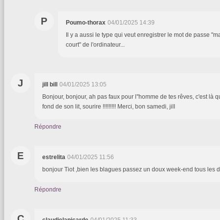
P
Poumo-thorax
04/01/2025 14:39
Il y a aussi le type qui veut enregistrer le mot de passe "m
court" de l'ordinateur...
J
jill bill
04/01/2025 13:05
Bonjour, bonjour, ah pas faux pour l''homme de tes rêves, c'est là q
fond de son lit, sourire !!!!!!!!! Merci, bon samedi, jill
Répondre
E
estrelita
04/01/2025 11:56
bonjour Tiot ,bien les blagues passez un doux week-end tous les 
Répondre
C
claudielapicarde
04/01/2025 11:33