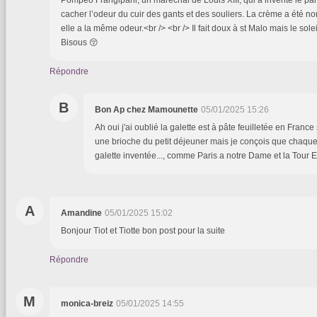
Pompéo Frangipani, un maréchal de Louis XIII, qui a inventé le pa
cacher l’odeur du cuir des gants et des souliers. La crème a été
elle a la même odeur.<br /> <br /> Il fait doux à st Malo mais le soleil 
Bisous 😚
Répondre
B
Bon Ap chez Mamounette
05/01/2025 15:26
Ah oui j'ai oublié la galette est à pâte feuilletée en France
une brioche du petit déjeuner mais je conçois que chaque
galette inventée..., comme Paris a notre Dame et la Tour Ei
A
Amandine
05/01/2025 15:02
Bonjour Tiot et Tiotte bon post pour la suite
Répondre
M
monica-breiz
05/01/2025 14:55