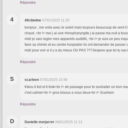
Répondre
4
49cibeline
07/01/2025 11:35
bonjour , me voila avec le soleil mais toujours beaucoup de vent il 
chaud ,<br /> moi j ai une rhinopharyngite j ai passe ma nuit a tousse
midi je vais regler mes appareils auditifs, <br /> je suis un peu inqui
faire sa chimio et eu centre hospialier ils ont demander de passer 
midi pour voir si il y a du mieux OU PAS ???Jespere que toi tu vas
Répondre
S
scarleen
07/01/2025 10:48
Kikou ti tiot et ti tiote<br /> de passage pour te souhaiter un bon ma
c'est calmer<br /> gros bisous a vous deux<br /> Scarleen
Répondre
D
Danielle morjarret
06/01/2025 11:13