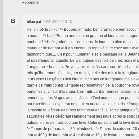
Répondre
B
bikerpat
05/01/2025 10:10
Hello Tiot<br /> <br /> Bouono annado, bèn granado e bèn accoum
e bounur !"<br /> "Bonne année, bien grainée et bien accompagnée
bonheur ! "<br /> grainée : dans le sens de fourni en bien de cons
manquer de rien<br /> Il y a encore un repas à faire chez nous ava
gastronomique.... C'est pour l'Epiphanie et le passage de la Befana 
Et pas n'importe laquelle. Le vrai gâteau des rois de chez nous et
frangipane. <br /> Les Provençaux et les Nissarts sont très chatou
rois qu’ils tiennent à distinguer de la galette des rois à la frangipa
leurs yeux ! Le gâteau doit être fait non pas en frangipane mais av
garnie de fruits confits véritable représentation de la couronne roya
parfumés à la fleur d’oranger. Ces fruits confits représenteraient d’a
amenés par les Mages au petit Jésus. C’est pour cela que pour l’ép
par excellence, ce gâteau ne peut en aucun cas etre la triste frangip
la recette du gâteau des Rois remonteraient à la Rome antique où,
saturnales, fêtes célébrant l’allongement des jours après le solstice
gâteau fourré de fruits et d’une fève. Celui qui obtenait la fève deve
/> Temps de préparation : 30 minutes<br /> Temps de cuisson : 20 
:<br /> 400g de farine<br /> 4 œufs<br /> 10g de levure de boulan