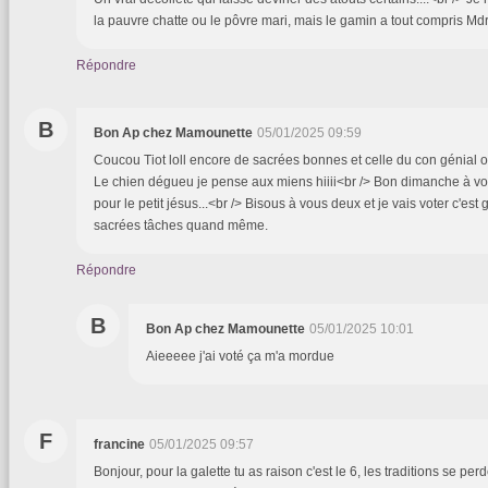
la pauvre chatte ou le pôvre mari, mais le gamin a tout compris Md
Répondre
B
Bon Ap chez Mamounette
05/01/2025 09:59
Coucou Tiot loll encore de sacrées bonnes et celle du con génial on
Le chien dégueu je pense aux miens hiiii<br /> Bon dimanche à v
pour le petit jésus...<br /> Bisous à vous deux et je vais voter c'est gra
sacrées tâches quand même.
Répondre
B
Bon Ap chez Mamounette
05/01/2025 10:01
Aieeeee j'ai voté ça m'a mordue
F
francine
05/01/2025 09:57
Bonjour, pour la galette tu as raison c'est le 6, les traditions se per