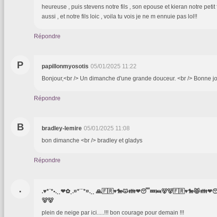
heureuse , puis stevens notre fils , son epouse et kieran notre petit 
aussi , et notre fils loic , voila tu vois je ne m ennuie pas lol!!
Répondre
P
papillonmyosotis
05/01/2025 11:22
Bonjour,<br /> Un dimanche d'une grande douceur. <br /> Bonne jo
Répondre
B
bradley-lemire
05/01/2025 11:08
bon dimanche <br /> bradley et gladys
Répondre
.
.♥*¨*•.¸¸❤✿¸.¤*¨¨*¤.¸¸ 🙏🇫🇷♥️🐎😾👪❤😴💤🛌🐻🐻🇫🇷♥️🐎😾👪❤
🐻🐻
plein de neige par ici.....!!! bon courage pour demain !!!