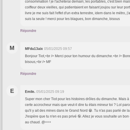
consommation ! je l'achèterai demain; les portables, c'est bien mais .
coiffeur deux vieilles, qui patientaient en faisant joujou sur leur p
livre je me suis fait l'effet d'un extra terrestre, idem dans le métro, j'a
suis la seule ! merci pour les blagues, bon dimanche, bisous
Répondre
M
MFdu13aix
05/01/2025 09:57
Bonjour Tiot,<br /> Merci pour ton humour du dimanche.<br /> Bon
bisous,<br /> MF
Répondre
E
Emile.
05/01/2025 09:19
Super mon cher Tiot pour les histoires drôles du dimanche. Mais à p
certe accrocheur mais que veut-il dire tu étais mineur toi ? Lol pa
qu'il y ait des mines dans le Grand Nord 😁. Tu n'as pas parlé de la
J'espère que tu n'en es pas privé 🤪. Allez je vous souhaite un bo
au chaud. @+++