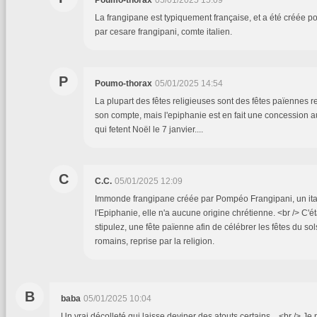
Poumo-thorax
05/01/2025 15:09
La frangipane est typiquement française, et a été créée p
par cesare frangipani, comte italien.
P
Poumo-thorax
05/01/2025 14:54
La plupart des fêtes religieuses sont des fêtes païennes re
son compte, mais l'epiphanie est en fait une concession 
qui fetent Noël le 7 janvier....
C
C.C.
05/01/2025 12:09
Immonde frangipane créée par Pompéo Frangipani, un ital
l'Epiphanie, elle n'a aucune origine chrétienne. <br /> C'é
stipulez, une fête païenne afin de célébrer les fêtes du sols
romains, reprise par la religion.
B
baba
05/01/2025 10:04
Un vrai décolleté qui laisse deviner des atouts certains....<br /> Je 