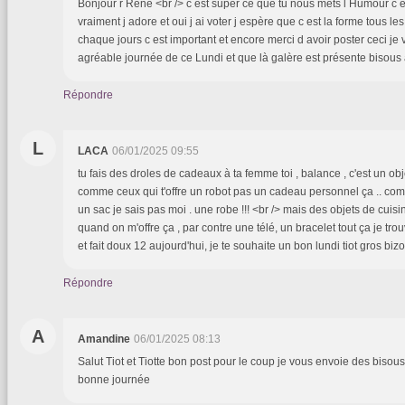
Bonjour r René <br /> c est super ce que tu nous mets l Humour c e
vraiment j adore et oui j ai voter j espère que c est la forme tous le
chaque jours c est important et encore merci d avoir poster ceci je
agréable journée de ce Lundi et que là galère est présente biso
Répondre
L
LACA
06/01/2025 09:55
tu fais des droles de cadeaux à ta femme toi , balance , c'est un ob
comme ceux qui t'offre un robot pas un cadeau personnel ça .. com
un sac je sais pas moi . une robe !!! <br /> mais des objets de cuis
quand on m'offre ça , par contre une télé, un bracelet tout ça je tro
et fait doux 12 aujourd'hui, je te souhaite un bon lundi tiot gros bizo
Répondre
A
Amandine
06/01/2025 08:13
Salut Tiot et Tiotte bon post pour le coup je vous envoie des bisou
bonne journée