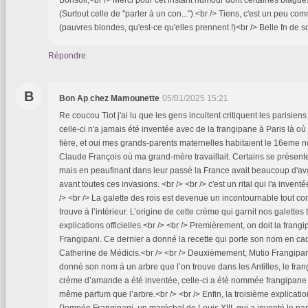
Bonsoir,<br /> Merci pour cet instant humour dont certaines blagues 
(Surtout celle de "parler à un con...").<br /> Tiens, c'est un peu c
(pauvres blondes, qu'est-ce qu'elles prennent !)<br /> Belle fn de s
Répondre
B
Bon Ap chez Mamounette
05/01/2025 15:21
Re coucou Tiot j'ai lu que les gens incultent critiquent les parisiens 
celle-ci n'a jamais été inventée avec de la frangipane à Paris là où 
fière, et oui mes grands-parents maternelles habitaient le 16eme n
Claude François où ma grand-mère travaillait. Certains se présent
mais en peaufinant dans leur passé la France avait beaucoup d'a
avant toutes ces invasions. <br /> <br /> c'est un rital qui l'a invent
/> <br /> La galette des rois est devenue un incontournable tout c
trouve à l’intérieur. L’origine de cette crème qui garnit nos galettes 
explications officielles.<br /> <br /> Premièrement, on doit la fra
Frangipani. Ce dernier a donné la recette qui porte son nom en c
Catherine de Médicis.<br /> <br /> Deuxièmement, Mutio Frangipani,
donné son nom à un arbre que l’on trouve dans les Antilles, le fran
crème d’amande a été inventée, celle-ci a été nommée frangipane 
même parfum que l’arbre.<br /> <br /> Enfin, la troisième explicati