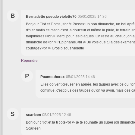
B
Bernadette pseudo violette70
05/01/2025 14:36
Bonjour Tiot et Tiottte, <br /> Passez un bon dimanche, un bel après
d'hier matin ce matin c'est la douceur et même la pluie, le terrain <
taupinières !<br /> Merci pour les blagues. On reste au chaud, on a 
dimanche de<br /> l'Epiphanie.<br /> Je vois que tu a des examen
courage?<br /> Gros bisous violette
Répondre
P
Poumo-thorax
05/01/2025 14:46
Elles doivent creuser en apnée, les taupes avec ce qui to
continue, c'est plus des taupes qu'on va avoir, mais des cas
S
scarleen
05/01/2025 12:48
Bonjour ti tiot et la ti tiote<br /> je te souhaite un super joli diman
Scarleen