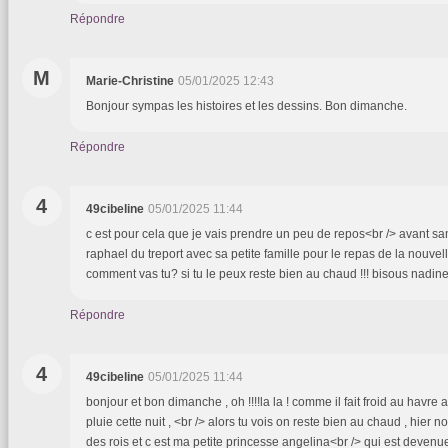
Répondre
M
Marie-Christine
05/01/2025 12:43
Bonjour sympas les histoires et les dessins. Bon dimanche.
Répondre
4
49cibeline
05/01/2025 11:44
c est pour cela que je vais prendre un peu de repos<br /> avant sam
raphael du treport avec sa petite famille pour le repas de la nouvell
comment vas tu? si tu le peux reste bien au chaud !!! bisous nadin
Répondre
4
49cibeline
05/01/2025 11:44
bonjour et bon dimanche , oh !!!!la la ! comme il fait froid au havr
pluie cette nuit , <br /> alors tu vois on reste bien au chaud , hier n
des rois et c est ma petite princesse angelina<br /> qui est devenue re