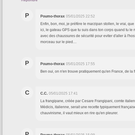
Répondre
P
Poumo-thorax
05/01/2025 22:52
Enfin, bon, moi, je préfère le marzipan stollen, le vrai, que
ici, le gateau GPS que tu suis dans ton corps quand tu le 
avec des chaussures de sécurité pour eviter d'aller à l'host
morceau sur le pied....
P
Poumo-thorax
05/01/2025 17:55
Ben oui, on n'en trouve pratiquement qu'en France, de la f
C
C.C.
05/01/2025 17:41
La frangipane, créée par Cesare Frangipani, comte italie
Médicis, italienne, serait une recette typiquement française
chauvinisme, il vaut mieux en rire qu'en pleurer.
P