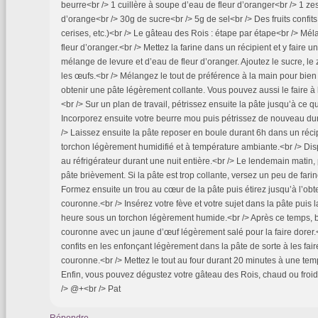
beurre<br /> 1 cuillère à soupe d’eau de fleur d’oranger<br /> 1 zes
d’orange<br /> 30g de sucre<br /> 5g de sel<br /> Des fruits confits 
cerises, etc.)<br /> Le gâteau des Rois : étape par étape<br /> Mél
fleur d’oranger.<br /> Mettez la farine dans un récipient et y faire un
mélange de levure et d’eau de fleur d’oranger. Ajoutez le sucre, le ze
les œufs.<br /> Mélangez le tout de préférence à la main pour bien 
obtenir une pâte légèrement collante. Vous pouvez aussi le faire à l
<br /> Sur un plan de travail, pétrissez ensuite la pâte jusqu’à ce qu
Incorporez ensuite votre beurre mou puis pétrissez de nouveau du
/> Laissez ensuite la pâte reposer en boule durant 6h dans un réci
torchon légèrement humidifié et à température ambiante.<br /> Dis
au réfrigérateur durant une nuit entière.<br /> Le lendemain matin,
pâte brièvement. Si la pâte est trop collante, versez un peu de farine
Formez ensuite un trou au cœur de la pâte puis étirez jusqu’à l’obt
couronne.<br /> Insérez votre fève et votre sujet dans la pâte puis 
heure sous un torchon légèrement humide.<br /> Après ce temps, 
couronne avec un jaune d’œuf légèrement salé pour la faire dorer.<
confits en les enfonçant légèrement dans la pâte de sorte à les fair
couronne.<br /> Mettez le tout au four durant 20 minutes à une te
Enfin, vous pouvez dégustez votre gâteau des Rois, chaud ou froi
/> @+<br /> Pat