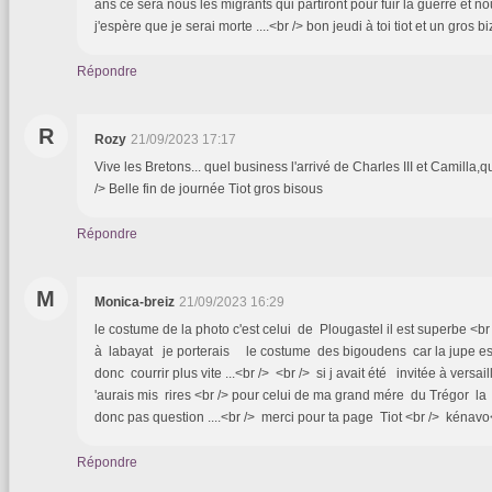
ans ce sera nous les migrants qui partiront pour fuir la guerre et nou
j'espère que je serai morte ....<br /> bon jeudi à toi tiot et un gros bi
Répondre
R
Rozy
21/09/2023 17:17
Vive les Bretons... quel business l'arrivé de Charles III et Camilla,
/> Belle fin de journée Tiot gros bisous
Répondre
M
Monica-breiz
21/09/2023 16:29
le costume de la photo c'est celui de Plougastel il est superbe <br 
à labayat je porterais le costume des bigoudens car la jupe est 
donc courrir plus vite ...<br /> <br /> si j avait été invitée à versail
'aurais mis rires <br /> pour celui de ma grand mére du Trégor la
donc pas question ....<br /> merci pour ta page Tiot <br /> kénavo<
Répondre