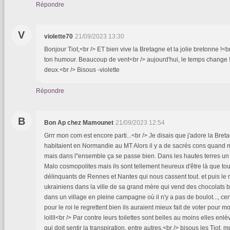
Répondre
V
violette70
21/09/2023 13:30
Bonjour Tiot,<br /> ET bien vive la Bretagne et la jolie bretonne !<br
ton humour. Beaucoup de vent<br /> aujourd'hui, le temps change !
deux.<br /> Bisous -violette
Répondre
B
Bon Ap chez Mamounet
21/09/2023 12:54
Grrr mon com est encore parti...<br /> Je disais que j'adore la Bre
habitaient en Normandie au MT Alors il y a de sacrés cons quand 
mais dans l"ensemble ça se passe bien. Dans les hautes terres un 
Malo cosmopolites mais ils sont tellement heureux d'être là que tout
délinquants de Rennes et Nantes qui nous cassent tout. et puis le 
ukrainiens dans la ville de sa grand mère qui vend des chocolats b
dans un village en pleine campagne où il n'y a pas de boulot..., cer
pour le roi le regrettent bien ils auraient mieux fait de voter pour moi
lollll<br /> Par contre leurs toilettes sont belles au moins elles en
qui doit sentir la transpiration, entre autres.<br /> bisous les Tiot, m