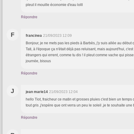
pleut il mouille économie d'eau lolll
Répondre
F
francinea
21/09/2023 12:09
Bonjour, je ne mets pas les pieds à Barbès, j'y suis allée au début q
Tati, à l'époque ça n'était déjà pas reluisant, mais aujourd'hui, c'es
étrangers qui errent, comme tu dis ! il pleut comme vache qui piss
journée, bisous
Répondre
J
jean marie14
21/09/2023 12:04
hello Tiot, fraicheur ce matin et grosses pluies c'est bien un temps 
tout gris ,j'espère que ont verra un peu le soleil ,je te souhaite un
Répondre