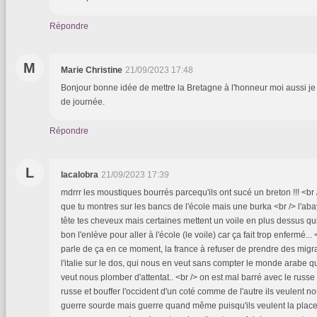
Répondre
M
Marie Christine
21/09/2023 17:48
Bonjour bonne idée de mettre la Bretagne à l'honneur moi aussi je 
de journée.
Répondre
L
lacalobra
21/09/2023 17:39
mdrrr les moustiques bourrés parcequ'ils ont sucé un breton !!! <br
que tu montres sur les bancs de l'école mais une burka <br /> l'aba
tête tes cheveux mais certaines mettent un voile en plus dessus qu
bon l'enlève pour aller à l'école (le voile) car ça fait trop enfermé...
parle de ça en ce moment, la france à refuser de prendre des migr
l'italie sur le dos, qui nous en veut sans compter le monde arabe qu
veut nous plomber d'attentat.. <br /> on est mal barré avec le russe 
russe et bouffer l'occident d'un coté comme de l'autre ils veulent no
guerre sourde mais guerre quand même puisqu'ils veulent la place .