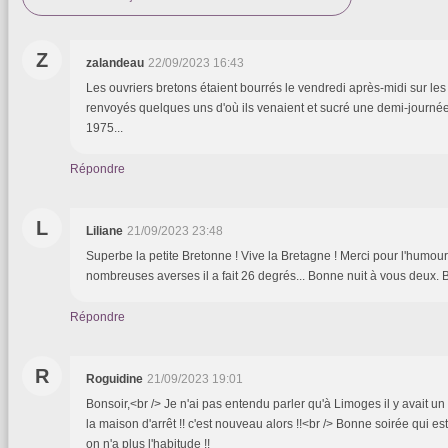
Z
zalandeau
22/09/2023 16:43
Les ouvriers bretons étaient bourrés le vendredi après-midi sur les 
renvoyés quelques uns d'où ils venaient et sucré une demi-journée d
1975...
Répondre
L
Liliane
21/09/2023 23:48
Superbe la petite Bretonne ! Vive la Bretagne ! Merci pour l'humour 
nombreuses averses il a fait 26 degrés... Bonne nuit à vous deux. 
Répondre
R
Roguidine
21/09/2023 19:01
Bonsoir,<br /> Je n'ai pas entendu parler qu'à Limoges il y avait un 
la maison d'arrêt !! c'est nouveau alors !!<br /> Bonne soirée qui es
on n'a plus l'habitude !!