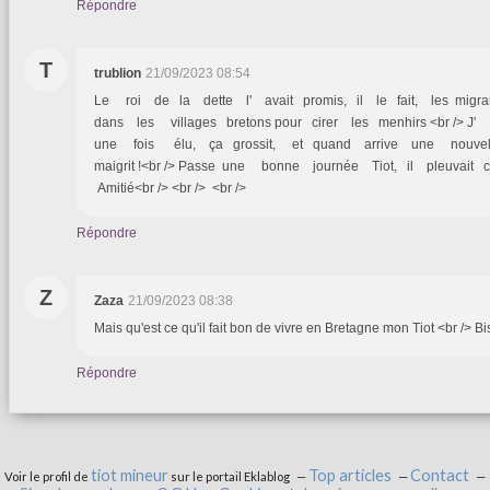
Répondre
T
trublion
21/09/2023 08:54
Le roi de la dette l' avait promis, il le fait, les migra
dans les villages bretons pour cirer les menhirs <br />
une fois élu, ça grossit, et quand arrive une nouvel
maigrit !<br /> Passe une bonne journée Tiot, il pleuvait ce
Amitié<br /> <br /> <br />
Répondre
Z
Zaza
21/09/2023 08:38
Mais qu'est ce qu'il fait bon de vivre en Bretagne mon Tiot <br /> Bi
Répondre
tiot mineur
Top articles
Contact
Voir le profil de
sur le portail Eklablog