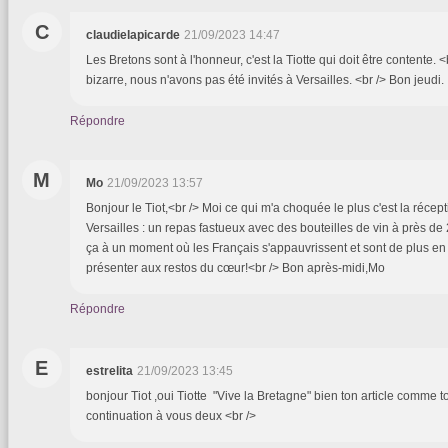
C
claudielapicarde
21/09/2023 14:47
Les Bretons sont à l'honneur, c'est la Tiotte qui doit être contente. <
bizarre, nous n'avons pas été invités à Versailles. <br /> Bon jeudi.
Répondre
M
Mo
21/09/2023 13:57
Bonjour le Tiot,<br /> Moi ce qui m'a choquée le plus c'est la récep
Versailles : un repas fastueux avec des bouteilles de vin à près de
ça à un moment où les Français s'appauvrissent et sont de plus e
présenter aux restos du cœur!<br /> Bon après-midi,Mo
Répondre
E
estrelita
21/09/2023 13:45
bonjour Tiot ,oui Tiotte "Vive la Bretagne" bien ton article comme 
continuation à vous deux <br />