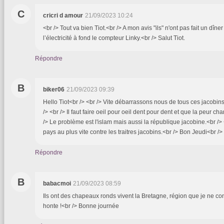
C
cricri d amour
21/09/2023 10:24
<br /> Tout va bien Tiot.<br /> A mon avis "ils" n'ont pas fait un dîn
l’électricité à fond le compteur Linky.<br /> Salut Tiot.
Répondre
B
biker06
21/09/2023 09:39
Hello Tiot<br /> <br /> Vite débarrassons nous de tous ces jacobin
/> <br /> Il faut faire oeil pour oeil dent pour dent et que la peur c
/> Le problème est l'islam mais aussi la république jacobine.<br /
pays au plus vite contre les traitres jacobins.<br /> Bon Jeudi<br />
Répondre
B
babacmoi
21/09/2023 08:59
Ils ont des chapeaux ronds vivent la Bretagne, région que je ne co
honte !<br /> Bonne journée