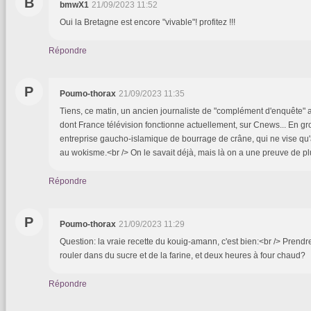
B
bmwX1
21/09/2023 11:52
Oui la Bretagne est encore "vivable"! profitez !!!
Répondre
P
Poumo-thorax
21/09/2023 11:35
Tiens, ce matin, un ancien journaliste de "complément d'enquête" 
dont France télévision fonctionne actuellement, sur Cnews... En gr
entreprise gaucho-islamique de bourrage de crâne, qui ne vise qu
au wokisme.<br /> On le savait déjà, mais là on a une preuve de pl
Répondre
P
Poumo-thorax
21/09/2023 11:29
Question: la vraie recette du kouig-amann, c'est bien:<br /> Prendr
rouler dans du sucre et de la farine, et deux heures à four chaud?
Répondre