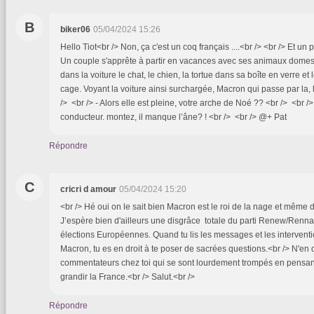
B
biker06
05/04/2024 15:26
Hello Tiot<br /> Non, ça c'est un coq français ....<br /> <br /> Et un 
Un couple s'apprête à partir en vacances avec ses animaux domesti
dans la voiture le chat, le chien, la tortue dans sa boîte en verre et
cage. Voyant la voiture ainsi surchargée, Macron qui passe par la, 
/> <br /> - Alors elle est pleine, votre arche de Noé ?? <br /> <br /
conducteur. montez, il manque l’âne? ! <br /> <br /> @+ Pat
Répondre
C
cricri d amour
05/04/2024 15:20
<br /> Hé oui on le sait bien Macron est le roi de la nage et même 
J’espère bien d'ailleurs une disgrâce totale du parti Renew/Renna
élections Européennes. Quand tu lis les messages et les intervent
Macron, tu es en droit à te poser de sacrées questions.<br /> N'en
commentateurs chez toi qui se sont lourdement trompés en pensant 
grandir la France.<br /> Salut.<br />
Répondre