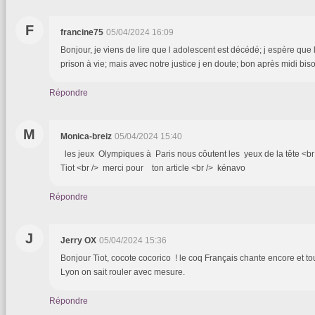
F
francine75
05/04/2024 16:09
Bonjour, je viens de lire que l adolescent est décédé; j espère que 
prison à vie; mais avec notre justice j en doute; bon après midi bi
Répondre
M
Monica-breiz
05/04/2024 15:40
les jeux Olympiques à Paris nous côutent les yeux de la tête <b
Tiot <br /> merci pour ton article <br /> kénavo
Répondre
J
Jerry OX
05/04/2024 15:36
Bonjour Tiot, cocote cocorico ! le coq Français chante encore et touj
Lyon on sait rouler avec mesure.
Répondre