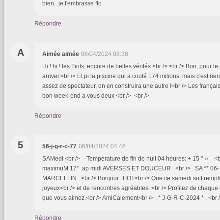
bien.. je t'embrasse flo
Répondre
A
Aimée aimée
06/04/2024 08:38
Hi ! hi ! les Tiots, encore de belles vérités.<br /> <br /> Bon, pour 
arriver.<br /> Et pi la piscine qui a couté 174 milions, mais c'est rie
assez de spectateur, on en construira une autre !<br /> Les français 
bon week-end a vous deux <br /> <br />
Répondre
5
56-j-g-r-c-77
06/04/2024 04:46
SAMedi <br /> -Température de fin de nuit 04 heures: + 15 ° » <
maximuM 17° ap midi AVERSES ET DOUCEUR <br /> SA ** 06-
MARCELLIN <br /> Bonjour TIOT<br /> Que ce samedi soit rempli
joyeux<br /> et de rencontres agréables. <br /> Profitez de chaque 
que vous aimez.<br /> AmiCalement<br /> . * J-G-R-C-2024 * . <br 
Répondre