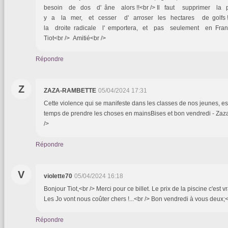
besoin de dos d' âne alors !!<br /> Il faut supprimer la p
y a la mer, et cesser d' arroser les hectares de golfs 
la droite radicale l' emportera, et pas seulement en Fran
Tiot<br /> Amitié<br />
Répondre
Z
ZAZA-RAMBETTE
05/04/2024 17:31
Cette violence qui se manifeste dans les classes de nos jeunes, est in
temps de prendre les choses en mainsBises et bon vendredi - Zaza
/>
Répondre
V
violette70
05/04/2024 16:18
Bonjour Tiot,<br /> Merci pour ce billet. Le prix de la piscine c'est vr
Les Jo vont nous coûter chers !...<br /> Bon vendredi à vous deux;<
Répondre