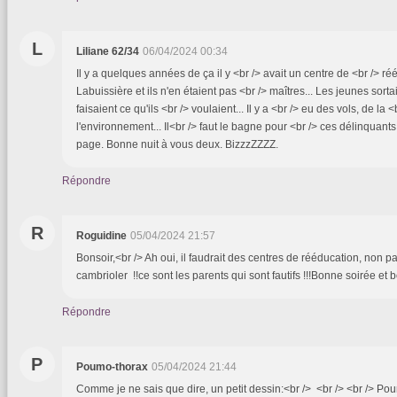
L
Liliane 62/34
06/04/2024 00:34
Il y a quelques années de ça il y <br /> avait un centre de <br /> ré
Labuissière et ils n'en étaient pas <br /> maîtres... Les jeunes sortai
faisaient ce qu'ils <br /> voulaient... Il y a <br /> eu des vols, de la
l'environnement... Il<br /> faut le bagne pour <br /> ces délinquants.
page. Bonne nuit à vous deux. BizzzZZZZ.
Répondre
R
Roguidine
05/04/2024 21:57
Bonsoir,<br /> Ah oui, il faudrait des centres de rééducation, non pa
cambrioler !!ce sont les parents qui sont fautifs !!!Bonne soirée et 
Répondre
P
Poumo-thorax
05/04/2024 21:44
Comme je ne sais que dire, un petit dessin:<br /> <br /> <br /> Pour