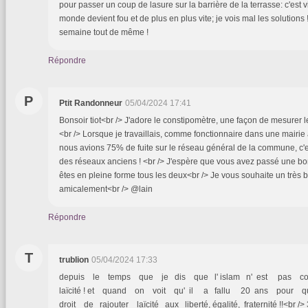
pour passer un coup de lasure sur la barrière de la terrasse: c'est vi
monde devient fou et de plus en plus vite; je vois mal les solutions 
semaine tout de même !
Répondre
P
Ptit Randonneur
05/04/2024 17:41
Bonsoir tiot<br /> J'adore le constipomètre, une façon de mesurer l
<br /> Lorsque je travaillais, comme fonctionnaire dans une mairie
nous avions 75% de fuite sur le réseau général de la commune, c'e
des réseaux anciens ! <br /> J'espère que vous avez passé une b
êtes en pleine forme tous les deux<br /> Je vous souhaite un très
amicalement<br /> @lain
Répondre
T
trublion
05/04/2024 17:33
depuis le temps que je dis que l' islam n' est pas c
laïcité ! et quand on voit qu' il a fallu 20 ans pour 
droit de rajouter laïcité aux liberté, égalité, fraternité !!<br