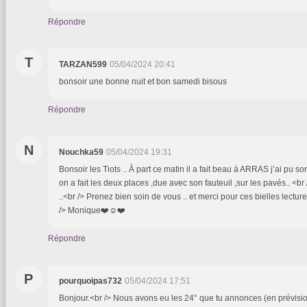
Répondre
T
TARZAN599
05/04/2024 20:41
bonsoir une bonne nuit et bon samedi bisous
Répondre
N
Nouchka59
05/04/2024 19:31
Bonsoir les Tiots .. À part ce matin il a fait beau à ARRAS j’ai pu s
on a fait les deux places ,due avec son fauteuil ,sur les pavés.. <br
..<br /> Prenez bien soin de vous .. et merci pour ces bielles lecture
/> Monique❤️☺️❤️
Répondre
P
pourquoipas732
05/04/2024 17:51
Bonjour.<br /> Nous avons eu les 24° que tu annonces (en prévision!