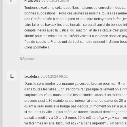
Françoise
06/04/2024 20:46
Toujours excellente cette page !Les maisons de correction ,des c
bonnes suggestions ! Pour ces jeunes assassins toutes ces jeun
une Chaîne reliée à chaque pied et leur faire nettoyer les forêts ,le
faire faire les travaux les plus ingrats ce serait aussi de bonnes in
compte hélas avec la justice du macron et de sa clique c'est pris
liberté pour les criminels multirécidivistes !La violence dans ce 
Pas de soucis la France qui dort est son pire ennemi ! J'aime be
Constipomètre !
Répondre
L
lacalobra
06/04/2024 09:02
Dans le constimètre y a marqué ça cest du bronze pour moi !!! <br /
dans toutes les villes ... on s'endormirait presque tellement on a l'
surplace les vélos nous double les trottinettes aussi !! un rodéo pa
presque c'est à 30 maintenant et même j'ai entendu parler de 20 à l'h
quant à l'eau nous elle bouge pas depuis un moment on est à plus
st maur est la ville la plus chère de france ! faudrait déménager rie
payait la moitié y a 10 ans 2 euros 50 le m3 , bref ça + ça + ça ... on
va fêter mes 64 ans, bizou tiot et 27° à paris aujourd'hui un semblan