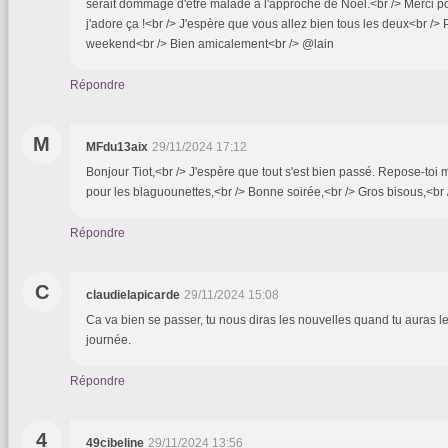
serait dommage d'être malade à l'approche de Noël.<br /> Merci pou
j'adore ça !<br /> J'espère que vous allez bien tous les deux<br />
weekend<br /> Bien amicalement<br /> @lain
Répondre
M
MFdu13aix
29/11/2024 17:12
Bonjour Tiot,<br /> J'espère que tout s'est bien passé. Repose-toi 
pour les blaguounettes,<br /> Bonne soirée,<br /> Gros bisous,<br
Répondre
C
claudielapicarde
29/11/2024 15:08
Ca va bien se passer, tu nous diras les nouvelles quand tu auras le
journée.
Répondre
4
49cibeline
29/11/2024 13:56