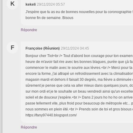
K
kekeli
29/11/2024 05:57
J'espère que tu as eu de bonnes nouvelles pour ta coronographie !
bonne fin de semaine. Bisous
Répondre
F
Françoise (Réunion)
29/11/2024 04:45
Bonjour cher Tiot<br /> Tout d'abord bon courage pour ton examen
heure de m'avoir fait rire avec tes bonnes blagues, purée que çà fa
commencer le matin avec le sourire aux lèvres.<br /> Merci pour ta g
encore la forme, j'ai attrapé un refroidissement avec la climatisati
magasin mardi et dehors il faisait 30 degrés, ma fièvre a diminu
sûrement je pense que cela va aller mieux dans quelques jours, do
sur mon ordi et je te souhaite un beau vendredi ainsi qu'un exce
soleil et de douceur j'espère.<br /> Dans 2 jours ho ho ho on arri
passe tellement vite, plus froid pour beaucoup de métropole etc... 
nous sommes en plein été.<br /> Prends soin de toi et gros bisous d
https://fany97440.blogspot.com/
Répondre