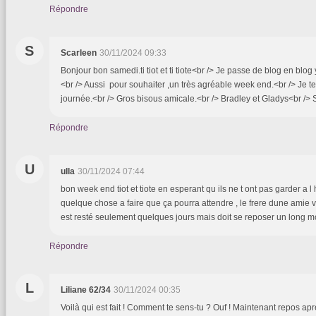
Répondre
S
Scarleen
30/11/2024 09:33
Bonjour bon samedi.ti tiot et ti tiote<br /> Je passe de blog en blog y
<br /> Aussi pour souhaiter ,un très agréable week end.<br /> Je t
journée.<br /> Gros bisous amicale.<br /> Bradley et Gladys<br /> 
Répondre
U
ulla
30/11/2024 07:44
bon week end tiot et tiote en esperant qu ils ne t ont pas garder a l h
quelque chose a faire que ça pourra attendre , le frere dune amie v
est resté seulement quelques jours mais doit se reposer un long m
Répondre
L
Liliane 62/34
30/11/2024 00:35
Voilà qui est fait ! Comment te sens-tu ? Ouf ! Maintenant repos apr