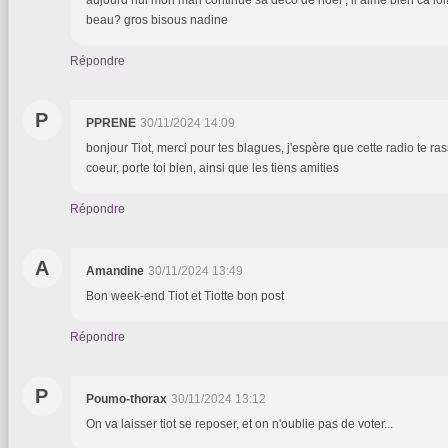
aujourd hui mon mari continue sa deco de noel , il aime bien ca lol!!!
beau? gros bisous nadine
Répondre
P
PPRENE
30/11/2024 14:09
bonjour Tiot, merci pour tes blagues, j'espère que cette radio te ras
coeur, porte toi bien, ainsi que les tiens amities
Répondre
A
Amandine
30/11/2024 13:49
Bon week-end Tiot et Tiotte bon post
Répondre
P
Poumo-thorax
30/11/2024 13:12
On va laisser tiot se reposer, et on n'oublie pas de voter...