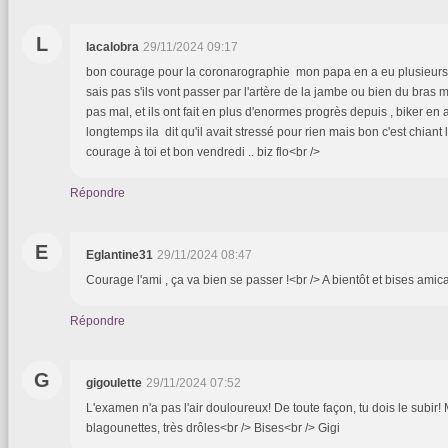
L
lacalobra
29/11/2024 09:17
bon courage pour la coronarographie mon papa en a eu plusieurs, il
sais pas s'ils vont passer par l'artère de la jambe ou bien du bras m
pas mal, et ils ont fait en plus d'enormes progrès depuis , biker en
longtemps ila dit qu'il avait stressé pour rien mais bon c'est chian
courage à toi et bon vendredi .. biz flo<br />
Répondre
E
Eglantine31
29/11/2024 08:47
Courage l'ami , ça va bien se passer !<br /> A bientôt et bises amic
Répondre
G
gigoulette
29/11/2024 07:52
L'examen n'a pas l'air douloureux! De toute façon, tu dois le subir! 
blagounettes, très drôles<br /> Bises<br /> Gigi