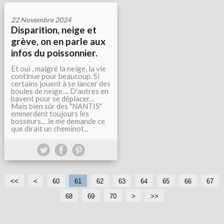
22 Novembre 2024
Disparition, neige et
grève, on en parle aux
infos du poissonnier.
Et oui , malgré la neige, la vie
continue pour beaucoup. Si
certains jouent à se lancer des
boules de neige.... D'autres en
bavent pour se déplacer...
Mais bien sûr des "NANTIS"
emmerdent toujours les
bosseurs... Je me demande ce
que dirait un cheminot...
<<
<
1
2
3
4
5
60
61
62
63
64
65
66
67
0
0
0
0
0
68
69
70
8
9
1
>
>>
0
0
0
0