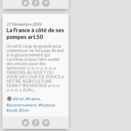
27 Novembre 2024
La France à côté de ses
pompes art.50
Un petit coup de gueule pour
commencer ne fera pas de mal
à ce gouvernement qui
continue à nous faire avaler
des vessies pour des
lanternes! o-o-o-o-o-o-o
PASSONS AU SUJET DU
JOUR UN COUP DE POUCE à
NOTRE AGRICULTURE
SERAIT BIENVENUE o-o-o-
o-o-o-o Enfin...
,
,
#état
#france
,
,
#gouvernement
#humour
,
#noêl
#tiot