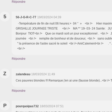
Répondre
5
56-J-G-R-C-77
19/03/2024 04:39
-Température de fin de nuit 06 heures:+ 04 ° » <br /> Hier maxi
GRISAILLE JOURNEE TRISTE <br /> MA ** 19- 03- 24 Sainte: J
Bonjour TIOT<br /> Que ce mardi soit un jour exceptionnel . <br /> 
journée <br /> remplie de bonheur et de douceur, <br /> sans oublier
" la présence de l'astre sacré le soleil <br /> AmiCalement<br /> . *
<br />
Répondre
Z
zalandeau
18/03/2024 11:49
Ces pauvres blondes !!! Remarque j'en ai une (fausse blonde)...<br />
Répondre
P
pourquoipas732
18/03/2024 07:51