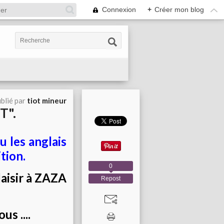
Connexion
+
Créer mon blog
blié par
tiot mineur
T".
 les anglais
tion.
0
laisir à ZAZA
Repost
s ....