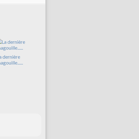
a dernière
gouille......