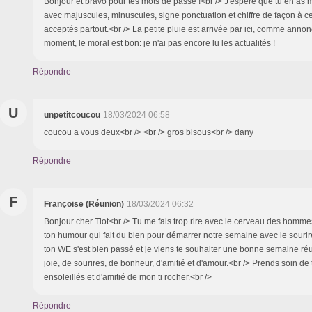
Bonjour et bravo pour tes mots de passe !<br /> J'espère que tu en as 
avec majuscules, minuscules, signe ponctuation et chiffre de façon à ce 
acceptés partout.<br /> La petite pluie est arrivée par ici, comme annon
moment, le moral est bon: je n'ai pas encore lu les actualités !
Répondre
U
unpetitcoucou
18/03/2024 06:58
coucou a vous deux<br /> <br /> gros bisous<br /> dany
Répondre
F
Françoise (Réunion)
18/03/2024 06:32
Bonjour cher Tiot<br /> Tu me fais trop rire avec le cerveau des homme
ton humour qui fait du bien pour démarrer notre semaine avec le sourir
ton WE s'est bien passé et je viens te souhaiter une bonne semaine réu
joie, de sourires, de bonheur, d'amitié et d'amour.<br /> Prends soin de 
ensoleillés et d'amitié de mon ti rocher.<br />
Répondre