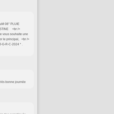
muM 08° PLUIE
USTINE <br />
Je vous souhaite une
 le principal, <br />
 J-G-R-C-2024 * .
 Très bonne journée