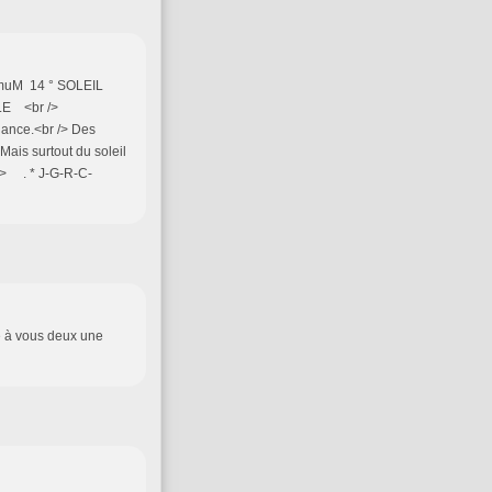
imuM 14 ° SOLEIL
LE <br />
nance.<br /> Des
Mais surtout du soleil
 /> . * J-G-R-C-
te à vous deux une