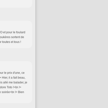
 et pour le foulard
moukères sortent de
 toutes et tous !
ur le prix d'une, ce
Hier, il a fait beau,
uis allé me balader, je
dore Toto !<br />
e soirée<br /> Bien