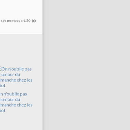
e ses pompes art.50
n n'oublie pas
'humour du
imanche chez les
iot