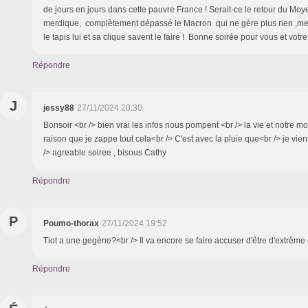
de jours en jours dans cette pauvre France ! Serait-ce le retour du Moy
merdique, complètement dépassé le Macron qui ne gère plus rien ,met
le tapis lui et sa clique savent le faire ! Bonne soirée pour vous et votr
Répondre
J
jessy88
27/11/2024 20:30
Bonsoir <br /> bien vrai les infos nous pompent <br /> la vie et notre mo
raison que je zappe tout cela<br /> C'est avec la pluie que<br /> je vie
/> agreable soiree , bisous Cathy
Répondre
P
Poumo-thorax
27/11/2024 19:52
Tiot a une gegène?<br /> Il va encore se faire accuser d'être d'extrême 
Répondre