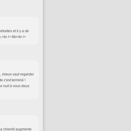
traites et il y a de
te,<br /> Mo<br />
e, mieux vaut regarder
e c'est terminé !
 nuit à vous deux.
La chienlit augmente