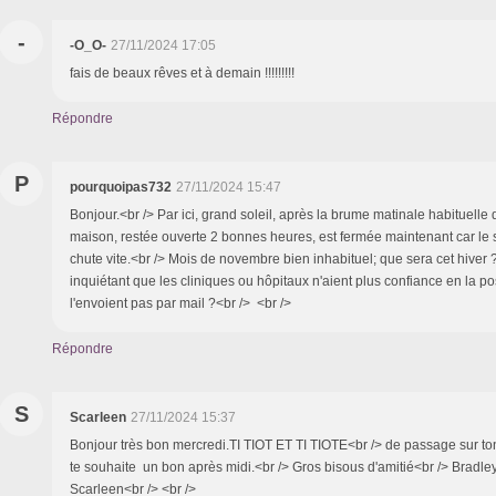
-
-O_O-
27/11/2024 17:05
fais de beaux rêves et à demain !!!!!!!!!
Répondre
P
pourquoipas732
27/11/2024 15:47
Bonjour.<br /> Par ici, grand soleil, après la brume matinale habituelle 
maison, restée ouverte 2 bonnes heures, est fermée maintenant car le s
chute vite.<br /> Mois de novembre bien inhabituel; que sera cet hiver 
inquiétant que les cliniques ou hôpitaux n'aient plus confiance en la pos
l'envoient pas par mail ?<br /> <br />
Répondre
S
Scarleen
27/11/2024 15:37
Bonjour très bon mercredi.TI TIOT ET TI TIOTE<br /> de passage sur ton 
te souhaite un bon après midi.<br /> Gros bisous d'amitié<br /> Bradle
Scarleen<br /> <br />