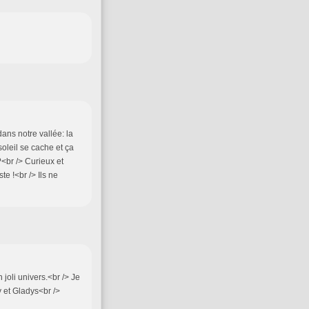
dans notre vallée: la
oleil se cache et ça
?<br /> Curieux et
te !<br /> Ils ne
joli univers.<br /> Je
y et Gladys<br />