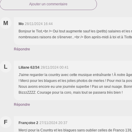
Ajouter un commentaire
M
Mo
28/11/2024 16:44
Bonjour le Tiot,<br /> Oui tout augmente sauf les (petits) salaires et les re
nombreuses raisons de s'énerver...<br /> Bon après-midi à toi et à Tiot
Répondre
L
Liliane 62/34
28/11/2024 00:41
J'aime regarder la country avec cette musique entraînante ! À notre âg
! Merci pour les blagues et les jolies photos de merles ! Pour moi la post
Nous avons encore eu une journée superbe ! Pas un seul nuage. Bonne
BizzzZZZZ. Courage pour la coro, mais tout se passera très bien !
Répondre
F
Françoise 2
27/11/2024 20:37
Merci pour la Country et les blagues sans oublier celles de Franco 13!