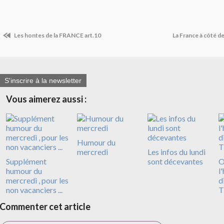
Les hontes de la FRANCE art.10
La France à côté d
S'inscrire à la newsletter
Vous aimerez aussi :
Humour du
mercredi
Les infos du lundi
Supplément
sont décevantes
O
humour du
l
mercredi , pour les
d
non vacanciers ...
T
Commenter cet article