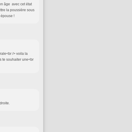
en âge avec cet état
tre la poussière sous
e épouse !
rale<br /> voila la
ns te souhaiter une<br
droite.