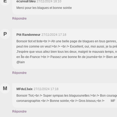
É
écureuil bleu
27/11/2024 18:10
Merci pour les blagues et bonne soirée
Répondre
P
Ptit Randonneur
27/11/2024 17:18
Bonsoir tiot et tiote<br /> Ah une belle page de blagues en tous genres, 
peut rire comme on veut !<br /> <br /> Excellent, oui, moi aussi, je la p
J'espère que vous allez bien tous les deux, malgré le mauvais temps,
en Île-de-France !<br /> Passez une bonne fin de journée<br /> Bien a
@lain
Répondre
M
MFdu13aix
27/11/2024 17:18
Bonsoir Tiot,<br /> Super sympas tes blaguounettes !<br /> Bon courag
coronarographie.<br /> Bonne soirée,<br /> Gros bisous,<br /> MF
Répondre