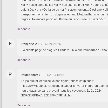
<br /> ! La mienne ne fait <br /> rien sauf du bruit <br /> quand tu 
autorisée...<br /> Ou l'aide au <br /> stationnement... C'est une vieil
transporter mon chien, un dogue allemand ! Aujourd'hui une journ
degrés. J'ai encore pu voter ! Bonne nuit à vous deux. BizzzZZZZ.
Répondre
F
Françoise 2
13/11/2024 20:26
Excellente page de blagues ! J'adore il ni a que l'embarras du choi
Répondre
P
Poumo-thorax
13/11/2024 18:48
Il n'y a que biker qui ne va pas rigoler, sur ce coup:<br />
https://www.leparisien.fr/economie/pour-arriver-a-lheure-un-train-i
heure-davance-sans-prevenir-tous-les-voyageurs-11-11-2024-
JE3AGJIGKBAJVEZI5SF6K45PJM.php
Répondre