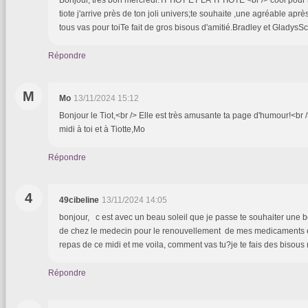
tiote j'arrive près de ton joli univers;te souhaite ,une agréable apr
tous vas pour toiTe fait de gros bisous d'amitié.Bradley et Gladys
Répondre
M
Mo
13/11/2024 15:12
Bonjour le Tiot,<br /> Elle est très amusante ta page d'humour!<br 
midi à toi et à Tiotte,Mo
Répondre
4
49cibeline
13/11/2024 14:05
bonjour, c est avec un beau soleil que je passe te souhaiter une b
de chez le medecin pour le renouvellement de mes medicaments et
repas de ce midi et me voila, comment vas tu?je te fais des bisous
Répondre