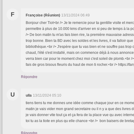
F
Françoise (Réunion)
13/11/2024 06:49
Bonjour cher Tiot<br /> Je te remercie pour ta gentille visite et mer
permettre à plus de 10.000 kms d'arriver en si peu de temps à la p
/> De bon matin tu m'as fais bien rire, la première mauvaise adresse
trop bonne. Bien ta BD avec les soldes et les livres, il va falloir que
bibliothèque.<br /> J'espère que tu vas bien et ne souffre pas trop du 
chaud, l'été s'est installé, mais on commence déjà à nous annonce
verra bien car pour le moment chez moi c'est soleil de plomb.<br /> 
fais de gros bisous fleuris du haut de mon ti rocher.<br /> https://
Répondre
U
ulla
13/11/2024 05:10
tiens tiens tu me donnes une idée comme chaque jour en ce moment 
matin je vais vider mon grand secretaire ou il n y a que des livres 
je vais donner vite tout ça et ça fera de la place vue qu avec interne
toi tu as la tiote en plus qu elle chance <br /> bon baisers de bret
Répondre