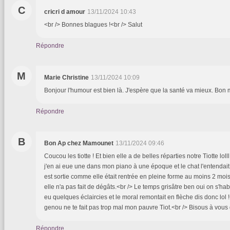
C
cricri d amour
13/11/2024 10:43
<br /> Bonnes blagues !<br /> Salut
Répondre
M
Marie Christine
13/11/2024 10:09
Bonjour l'humour est bien là. J'espère que la santé va mieux. Bon 
Répondre
B
Bon Ap chez Mamounet
13/11/2024 09:46
Coucou les tiotte ! Et bien elle a de belles réparties notre Tiotte lolll
j'en ai eue une dans mon piano à une époque et le chat l'entendait 
est sortie comme elle était rentrée en pleine forme au moins 2 mo
elle n'a pas fait de dégâts.<br /> Le temps grisâtre ben oui on s'h
eu quelques éclaircies et le moral remontait en flèche dis donc lol 
genou ne te fait pas trop mal mon pauvre Tiot.<br /> Bisous à vou
Répondre