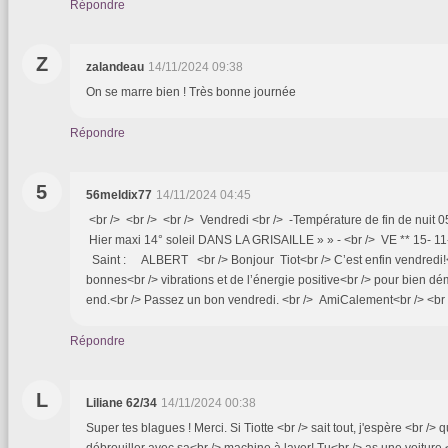
Répondre
Z
zalandeau
14/11/2024 09:38
On se marre bien ! Très bonne journée
Répondre
5
56meldix77
14/11/2024 04:45
<br /> <br /> <br /> Vendredi <br /> -Température de fin de nuit 0
Hier maxi 14° soleil DANS LA GRISAILLE » » - <br /> VE ** 15- 1
Saint : ALBERT <br /> Bonjour Tiot<br /> C’est enfin vendredi!<
bonnes<br /> vibrations et de l’énergie positive<br /> pour bien dé
end.<br /> Passez un bon vendredi. <br /> AmiCalement<br /> <br /
Répondre
L
Liliane 62/34
14/11/2024 00:38
Super tes blagues ! Merci. Si Tiotte <br /> sait tout, j'espère <br /> q
débrouiller avec sa<br /> machine à laver! Tu<br /> as une voiture 