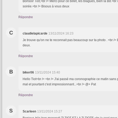
Bonsoir Tiot,<br /> Merci pour ce billet, les blagues, bien la Bd.<
soirée.<br /> Bisous à vous deux
Répondre
C
claudielapicarde
13/11/2024 16:23
Je trouve qu'on ne te reconnait pas beaucoup sur ta photo . <br />
deux.
Répondre
B
biker06
13/11/2024 15:40
Hello Tiot<br /> <br /> J'ai passé ma coronographie ce matin sans
mal et pourtant c'est impressionnant...<br /> @+ Pat
Répondre
S
Scarleen
13/11/2024 15:27
Bonjour, très bon mercredi.TI TIOT ET LA TI TIOTE <br /> cool pour