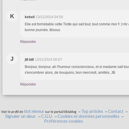
K
kekeli
13/11/2024 04:59
Elle est formidable cette Tiotte qui sait tout, tout comme moi !! :)<br
bonne journée. Bisous
Répondre
J
jill bill
13/11/2024 00:07
Bonjour, bonjour, ah l'humour consciencieux, et si madame sait tout 
s'encombrer alors, de bouquins, bon mercredi, amitiés, JB
Répondre
tiot mineur
Top articles
Contact
Voir le profil de
sur le portail Eklablog
Signaler un abus
C.G.U.
Cookies et données personnelles
Préférences cookies