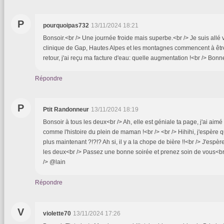
P
pourquoipas732
13/11/2024 18:21
Bonsoir.<br /> Une journée froide mais superbe.<br /> Je suis allé
clinique de Gap, Hautes Alpes et les montagnes commencent à êtr
retour, j'ai reçu ma facture d'eau: quelle augmentation !<br /> Bonn
Répondre
P
Ptit Randonneur
13/11/2024 18:19
Bonsoir à tous les deux<br /> Ah, elle est géniale ta page, j'ai ai
comme l'histoire du plein de maman !<br /> <br /> Hihihi, j'espère 
plus maintenant ?!?!? Ah si, il y a la chope de bière !!<br /> J'espè
les deux<br /> Passez une bonne soirée et prenez soin de vous<b
/> @lain
Répondre
V
violette70
13/11/2024 17:26