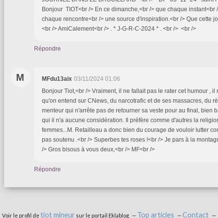
Bonjour TIOT<br /> En ce dimanche,<br /> que chaque instant<br /
chaque rencontre<br /> une source d'inspiration.<br /> Que cette jo
<br /> AmiCalement<br /> . * J-G-R-C-2024 * . <br /> <br />
Répondre
M
MFdu13aix
03/11/2024 01:06
Bonjour Tiot,<br /> Vraiment, il ne fallait pas le rater cet humour , i
qu'on entend sur CNews, du narcotrafic et de ses massacres, du r
menteur qui n'arrête pas de retourner sa veste pour au final, bien 
qui il n'a aucune considération. Il préfère comme d'autres la religio
femmes...M. Retailleau a donc bien du courage de vouloir lutter contr
pas soutenu .<br /> Superbes tes roses !<br /> Je pars à la montag
/> Gros bisous à vous deux,<br /> MF<br />
Répondre
tiot mineur
Top articles
Contact
Voir le profil de
sur le portail Eklablog