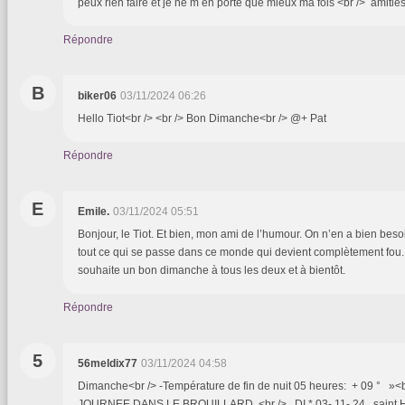
peux rien faire et je ne m en porte que mieux ma fois <br /> amitié
Répondre
B
biker06
03/11/2024 06:26
Hello Tiot<br /> <br /> Bon Dimanche<br /> @+ Pat
Répondre
E
Emile.
03/11/2024 05:51
Bonjour, le Tiot. Et bien, mon ami de l’humour. On n’en a bien be
tout ce qui se passe dans ce monde qui devient complètement fou. 
souhaite un bon dimanche à tous les deux et à bientôt.
Répondre
5
56meldix77
03/11/2024 04:58
Dimanche<br /> -Température de fin de nuit 05 heures: + 09 ° »<b
JOURNEE DANS LE BROUILLARD <br /> DI * 03- 11- 24 saint 