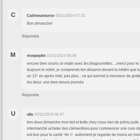
C
Cathnounourse
03/11/2024 07:31
Bon dimanche!
Répondre
M
moqueplet
03/11/2024 06:56
encore bien souris ce matin avec tes blagounettes.....merci pour le 
toujours le soleil, je comprends ton désarroi devant la météo que t
un 13° en après midi, pas plus....ce qui permet à monsieur de gratte
les deux une bien douce journée
Répondre
U
ulla
03/11/2024 06:47
tres doux dimanche mon tiot et tiotte chez nous rien de prévu juste 
intermarché acheter des clémentines pour commencer une cure de v
est bon pour la santé <br /> autrement je regarde de moins en moin