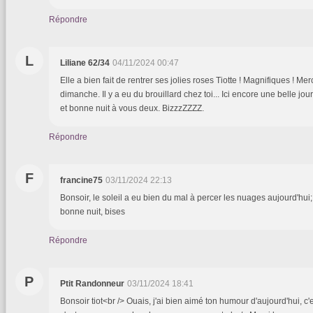
Répondre
L
Liliane 62/34
04/11/2024 00:47
Elle a bien fait de rentrer ses jolies roses Tiotte ! Magnifiques ! Me
dimanche. Il y a eu du brouillard chez toi... Ici encore une belle j
et bonne nuit à vous deux. BizzzZZZZ.
Répondre
F
francine75
03/11/2024 22:13
Bonsoir, le soleil a eu bien du mal à percer les nuages aujourd'hui
bonne nuit, bises
Répondre
P
Ptit Randonneur
03/11/2024 18:41
Bonsoir tiot<br /> Ouais, j'ai bien aimé ton humour d'aujourd'hui, c'