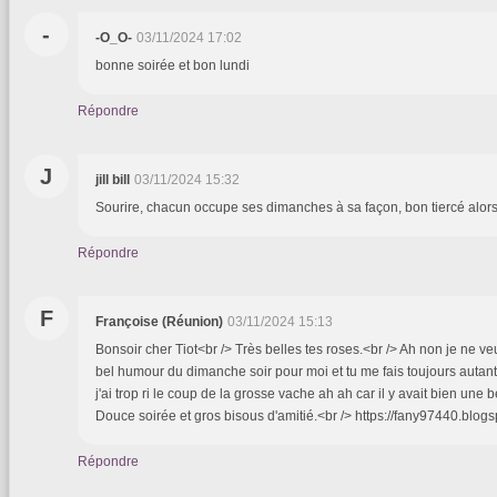
-
-O_O-
03/11/2024 17:02
bonne soirée et bon lundi
Répondre
J
jill bill
03/11/2024 15:32
Sourire, chacun occupe ses dimanches à sa façon, bon tiercé alors, 
Répondre
F
Françoise (Réunion)
03/11/2024 15:13
Bonsoir cher Tiot<br /> Très belles tes roses.<br /> Ah non je ne ve
bel humour du dimanche soir pour moi et tu me fais toujours autant r
j'ai trop ri le coup de la grosse vache ah ah car il y avait bien une b
Douce soirée et gros bisous d'amitié.<br /> https://fany97440.blog
Répondre