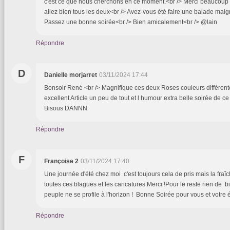
c'est ce que nous cherchons en ce moment.<br /> Merci beaucoup 
allez bien tous les deux<br /> Avez-vous été faire une balade malgr
Passez une bonne soirée<br /> Bien amicalement<br /> @lain
Répondre
D
Danielle morjarret
03/11/2024 17:44
Bonsoir René <br /> Magnifique ces deux Roses couleurs différente
excellent Article un peu de tout et l humour extra belle soirée de
Bisous DANNN
Répondre
F
Françoise 2
03/11/2024 17:40
Une journée d'été chez moi c'est toujours cela de pris mais la fraîc
toutes ces blagues et les caricatures Merci !Pour le reste rien de b
peuple ne se profile à l'horizon ! Bonne Soirée pour vous et votre 
Répondre