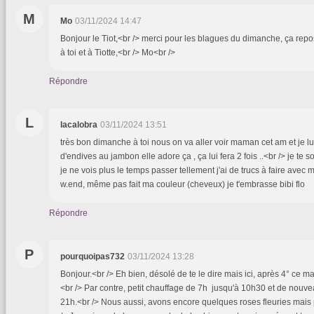
M
Mo
03/11/2024 14:47
Bonjour le Tiot,<br /> merci pour les blagues du dimanche, ça rep
à toi et à Tiotte,<br /> Mo<br />
Répondre
L
lacalobra
03/11/2024 13:51
très bon dimanche à toi nous on va aller voir maman cet am et je 
d'endives au jambon elle adore ça , ça lui fera 2 fois ..<br /> je te
je ne vois plus le temps passer tellement j'ai de trucs à faire ave
w.end, même pas fait ma couleur (cheveux) je t'embrasse bibi flo
Répondre
P
pourquoipas732
03/11/2024 13:28
Bonjour.<br /> Eh bien, désolé de te le dire mais ici, après 4° ce mati
<br /> Par contre, petit chauffage de 7h jusqu'à 10h30 et de nouve
21h.<br /> Nous aussi, avons encore quelques roses fleuries mais