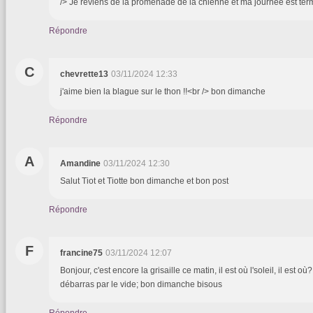
/> Je reviens de la promenade de la chienne et ma journée est ter
Répondre
C
chevrette13
03/11/2024 12:33
j'aime bien la blague sur le thon !!<br /> bon dimanche
Répondre
A
Amandine
03/11/2024 12:30
Salut Tiot et Tiotte bon dimanche et bon post
Répondre
F
francine75
03/11/2024 12:07
Bonjour, c'est encore la grisaille ce matin, il est où l'soleil, il est où
débarras par le vide; bon dimanche bisous