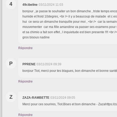
4
49cibeline
03/11/2024 11:03
bonjour , je passe te souhaiter un bon dimanche , triste temps encor
humide et froid 10degres, <br /> il y a beaucoup de malade et c es
hui ce sera un dimanche tranquille pour moi , <br /> car la semain
mouvementer car ma fille amandine va passer ses examens pour s
et sa chimio a fait son effet , l inquietude est bien presente !!!! <br 
gros bisous nadine
Répondre
P
PPRENE
03/11/2024 09:39
bonjour Tiot, merci pour tes blagues, bon dimanche et bonne santé à
Répondre
Z
ZAZA-RAMBETTE
03/11/2024 09:05
Merci pour ces sourires, Tiot.Bises et bon dimanche - Zazahttps://z
Répondre