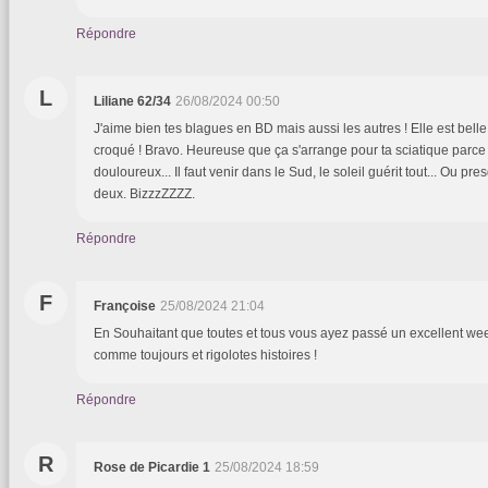
Répondre
L
Liliane 62/34
26/08/2024 00:50
J'aime bien tes blagues en BD mais aussi les autres ! Elle est bell
croqué ! Bravo. Heureuse que ça s'arrange pour ta sciatique parce 
douloureux... Il faut venir dans le Sud, le soleil guérit tout... Ou pr
deux. BizzzZZZZ.
Répondre
F
Françoise
25/08/2024 21:04
En Souhaitant que toutes et tous vous ayez passé un excellent w
comme toujours et rigolotes histoires !
Répondre
R
Rose de Picardie 1
25/08/2024 18:59