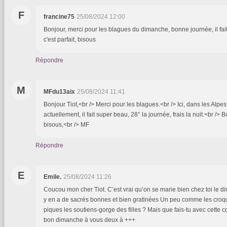
F
francine75
25/08/2024 12:00
Bonjour, merci pour les blagues du dimanche, bonne journée, il fai
c'est parfait, bisous
Répondre
M
MFdu13aix
25/08/2024 11:41
Bonjour Tiot,<br /> Merci pour les blagues.<br /> Ici, dans les Alpe
actuellement, il fait super beau, 28° la journée, frais la nuit.<br /
bisous,<br /> MF
Répondre
E
Emile.
25/08/2024 11:26
Coucou mon cher Tiot. C’est vrai qu’on se marie bien chez toi le d
y en a de sacrés bonnes et bien gratinées Un peu comme les croqu
piques les soutiens-gorge des filles ? Mais que fais-tu avec cette co
bon dimanche à vous deux à +++