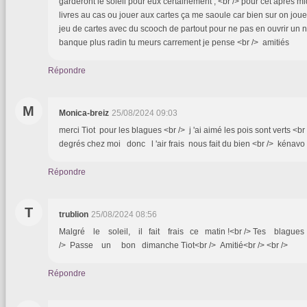
garderont le soleil pour eux certainement , <br /> pour cet apres m
livres au cas ou jouer aux cartes ça me saoule car bien sur on jou
jeu de cartes avec du scooch de partout pour ne pas en ouvrir un n
banque plus radin tu meurs carrement je pense <br /> amitiés
Répondre
M
Monica-breiz
25/08/2024 09:03
merci Tiot pour les blagues <br /> j 'ai aimé les pois sont verts <br
degrés chez moi donc l 'air frais nous fait du bien <br /> kénav
Répondre
T
trublion
25/08/2024 08:56
Malgré le soleil, il fait frais ce matin !<br /> Tes blagues
/> Passe un bon dimanche Tiot<br /> Amitié<br /> <br />
Répondre