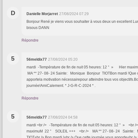
D
Danielle Morjarret
27/08/2024 07:29
Bonjour René je viens vous souhaiter à vous deux un excellent Lund
bisous DANN
Répondre
5
56meldix77
27/08/2024 05:20
mardi -Température de fin de nuit 05 heures: 12 ° » Hier ma
MA ** 27- 08- 24 Sainte: Monique Bonjour TIOTBon mardi !Que c
apportela motivation nécessairepour atteindre tous vos objectifs.B
journée!AmiCalement. * J-G-R-C-2024 * .
Répondre
5
56meldix77
27/08/2024 04:58
mardi <br /> -Température de fin de nuit 05 heures: 12 ° » <br /
maximuM 22 ° SOLEIL +++ <br /> MA ** 27- 08- 24 Sainte: 
TIOT<br /> Bon mardi !<br /> Que cette journée vous apporte<br /> 