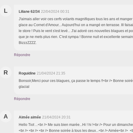
L
Liliane 62/34
22/04/2024 00:31
J'aimais aller voir ces cerfs volants magnifiques tous les ans et mange
glace au Cornet d'Amour... Aujourd'hui on a mangé en terrasse. Ill fai
le store ! Puis le vent s'est levé... J'ai adoré ces nouvelles blagues et p
que je ne mets plus rien. C'est sympa ! Bonne nuit et excellente semai
BizzzZZZZ.
Répondre
R
Roguidine
21/04/2024 21:35
Bonsoir,Merci pour ces blagues, ça passe le temps !!<br /> Bonne soir
glacial
Répondre
A
Aimée aimée
21/04/2024 20:31
Hello Tiot ...<br /> Me suis bien marée...Hi ! hi !<br /> Pour un dimanche
<br /> <br /> <br /> Bonne soirée à tous les deux...<br /> Aimée<br /> <