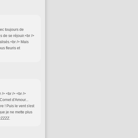
ec toujours de
de se réjouir.<br />
alisés.<br /> Mais
us fleuris et
 /> <br /> <br />
Cornet d'Amour...
e ! Puis le vent s'est
que je ne mette plus
zZZZZ.