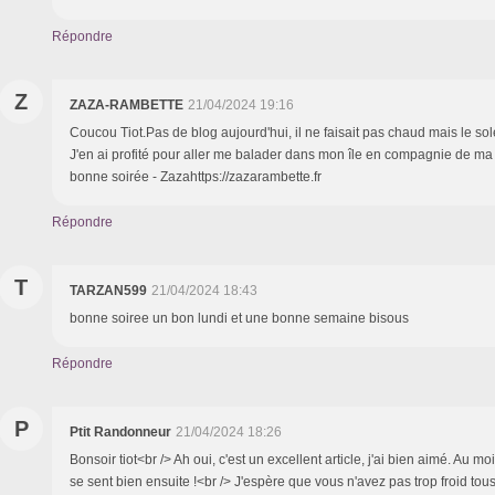
Répondre
Z
ZAZA-RAMBETTE
21/04/2024 19:16
Coucou Tiot.Pas de blog aujourd'hui, il ne faisait pas chaud mais le solei
J'en ai profité pour aller me balader dans mon île en compagnie de ma
bonne soirée - Zazahttps://zazarambette.fr
Répondre
T
TARZAN599
21/04/2024 18:43
bonne soiree un bon lundi et une bonne semaine bisous
Répondre
P
Ptit Randonneur
21/04/2024 18:26
Bonsoir tiot<br /> Ah oui, c'est un excellent article, j'ai bien aimé. Au mo
se sent bien ensuite !<br /> J'espère que vous n'avez pas trop froid tou