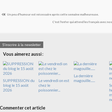
Un peu d'humour est nécessaire après cette semaine malheureuse.
C'est l'enfer qui attend les français avec no
S'inscrire à la newsletter
Vous aimerez aussi :
La dernière
SUPPRESSION du
Le vendredi on est
magouille......
blog le 15 août
chez le
S
2026
poissonnier...
h
m
n
Commenter cet article