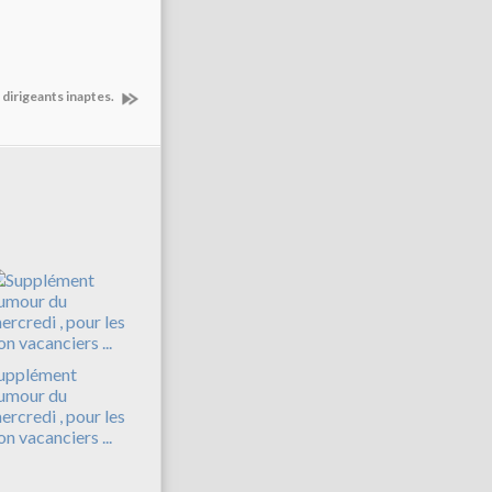
s dirigeants inaptes.
upplément
umour du
ercredi , pour les
on vacanciers ...