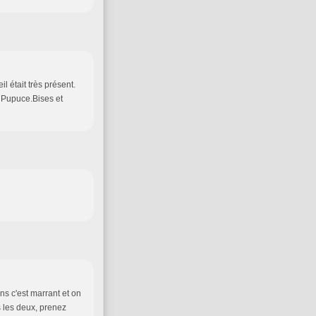
l était très présent.
 Pupuce.Bises et
ins c'est marrant et on
s les deux, prenez