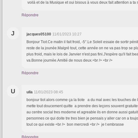
voilà et de la Musique et oui bisous à vous deux fait attention a t
Répondre
J
jacques05100
11/01/2023 10:27
Bonjour Tiot.Ce matin il fait froid, -5°.Le Soleil essaie de sortir pé
reste de la jounée.Malgré tout, cette année on ne va pas trop se pla
plus froid, mais le lois de Janvier n'est pas fini.J'espère qu'il fait b
va.Bonne journée.Amitié de nous deux.<br /> <br />
Répondre
U
ulla
11/01/2023 08:45
bonjour tiot alors comme ça la tiote a du mal avec les touches de l 
mette tout doucement quitte a prendre des leçons souvent gratuite
au centre social tres moderne et agreable ils en donne aussi gatu
personnes ce qui doite tre tres bien je pensais y aller car on a tou
tout ce qui existe <br /> bon mercredi <br /> je t embrasse
Répondre