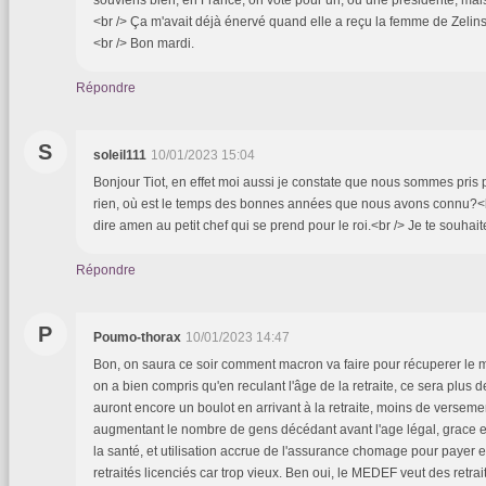
<br /> Ça m'avait déjà énervé quand elle a reçu la femme de Zelinsk
<br /> Bon mardi.
Répondre
S
soleil111
10/01/2023 15:04
Bonjour Tiot, en effet moi aussi je constate que nous sommes pris
rien, où est le temps des bonnes années que nous avons connu?<br 
dire amen au petit chef qui se prend pour le roi.<br /> Je te souhai
Répondre
P
Poumo-thorax
10/01/2023 14:47
Bon, on saura ce soir comment macron va faire pour récuperer le m
on a bien compris qu'en reculant l'âge de la retraite, ce sera plus d
auront encore un boulot en arrivant à la retraite, moins de versemen
augmentant le nombre de gens décédant avant l'age légal, grace en
la santé, et utilisation accrue de l'assurance chomage pour payer 
retraités licenciés car trop vieux. Ben oui, le MEDEF veut des retrai