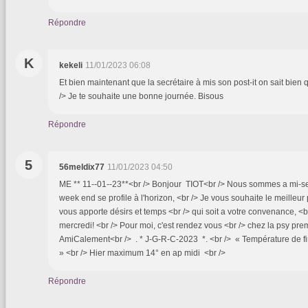
Répondre
K
kekeli
11/01/2023 06:08
Et bien maintenant que la secrétaire à mis son post-it on sait bien qui
/> Je te souhaite une bonne journée. Bisous
Répondre
5
56meldix77
11/01/2023 04:50
ME ** 11--01--23**<br /> Bonjour TIOT<br /> Nous sommes a mi-sem
week end se profile à l'horizon, <br /> Je vous souhaite le meilleur p
vous apporte désirs et temps <br /> qui soit a votre convenance, <
mercredi! <br /> Pour moi, c'est rendez vous <br /> chez la psy premi
AmiCalement<br /> . * J-G-R-C-2023 *. <br /> « Température de fin
» <br /> Hier maximum 14° en ap midi <br />
Répondre