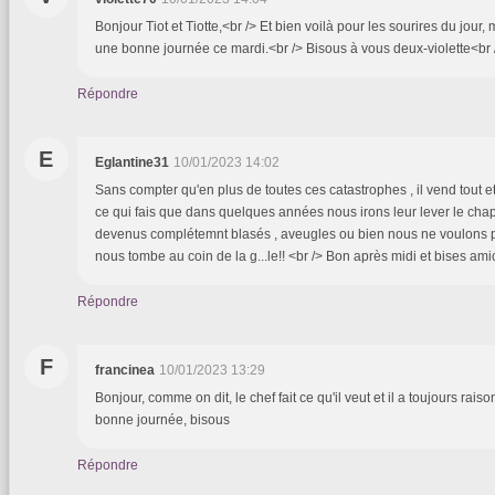
Bonjour Tiot et Tiotte,<br /> Et bien voilà pour les sourires du jour, 
une bonne journée ce mardi.<br /> Bisous à vous deux-violette<br
Répondre
E
Eglantine31
10/01/2023 14:02
Sans compter qu'en plus de toutes ces catastrophes , il vend tout 
ce qui fais que dans quelques années nous irons leur lever le c
devenus complétemnt blasés , aveugles ou bien nous ne voulons p
nous tombe au coin de la g...le!! <br /> Bon après midi et bises ami
Répondre
F
francinea
10/01/2023 13:29
Bonjour, comme on dit, le chef fait ce qu'il veut et il a toujours raiso
bonne journée, bisous
Répondre