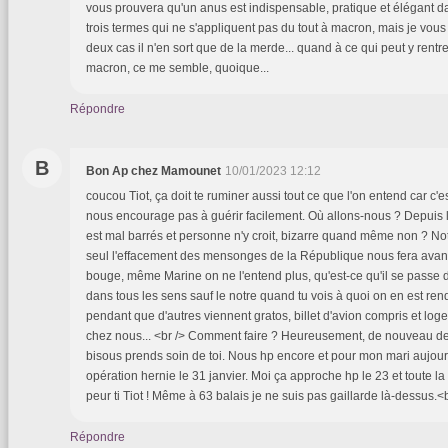
vous prouvera qu'un anus est indispensable, pratique et élégant 
trois termes qui ne s'appliquent pas du tout à macron, mais je vou
deux cas il n'en sort que de la merde... quand à ce qui peut y rentr
macron, ce me semble, quoique...
Répondre
B
Bon Ap chez Mamounet
10/01/2023 12:12
coucou Tiot, ça doit te ruminer aussi tout ce que l'on entend car c'es
nous encourage pas à guérir facilement. Où allons-nous ? Depuis l
est mal barrés et personne n'y croit, bizarre quand même non ? Not
seul l'effacement des mensonges de la République nous fera ava
bouge, même Marine on ne l'entend plus, qu'est-ce qu'il se passe do
dans tous les sens sauf le notre quand tu vois à quoi on en est rend
pendant que d'autres viennent gratos, billet d'avion compris et loge
chez nous... <br /> Comment faire ? Heureusement, de nouveau de b
bisous prends soin de toi. Nous hp encore et pour mon mari aujour
opération hernie le 31 janvier. Moi ça approche hp le 23 et toute l
peur ti Tiot ! Même à 63 balais je ne suis pas gaillarde là-dessus.<
Répondre