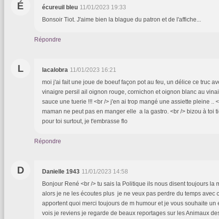
É
écureuil bleu
11/01/2023 19:33
Bonsoir Tiot. J'aime bien la blague du patron et de l'affiche...
Répondre
L
lacalobra
11/01/2023 16:21
moi j'ai fait une joue de boeuf façon pot au feu, un délice ce truc 
vinaigre persil ail oignon rouge, cornichon et oignon blanc au vinai
sauce une tuerie !!! <br /> j'en ai trop mangé une assiette pleine .. <
maman ne peut pas en manger elle a la gastro. <br /> bizou à toi tio
pour toi surtout, je t'embrasse flo
Répondre
D
Danielle 1943
11/01/2023 14:58
Bonjour René <br /> tu sais la Politique ils nous disent toujours l
alors je ne les écoutes plus je ne veux pas perdre du temps avec ce
apportent quoi merci toujours de m humour et je vous souhaite un e
vois je reviens je regarde de beaux reportages sur les Animaux de