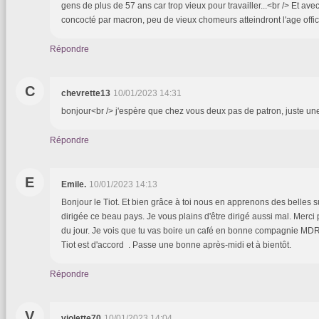
gens de plus de 57 ans car trop vieux pour travailler...<br /> Et a
concocté par macron, peu de vieux chomeurs atteindront l'age officie
Répondre
C
chevrette13
10/01/2023 14:31
bonjour<br /> j'espère que chez vous deux pas de patron, juste un
Répondre
E
Emile.
10/01/2023 14:13
Bonjour le Tiot. Et bien grâce à toi nous en apprenons des belles s
dirigée ce beau pays. Je vous plains d'être dirigé aussi mal. Merc
du jour. Je vois que tu vas boire un café en bonne compagnie MD
Tiot est d'accord . Passe une bonne après-midi et à bientôt.
Répondre
V
violette70
10/01/2023 14:04