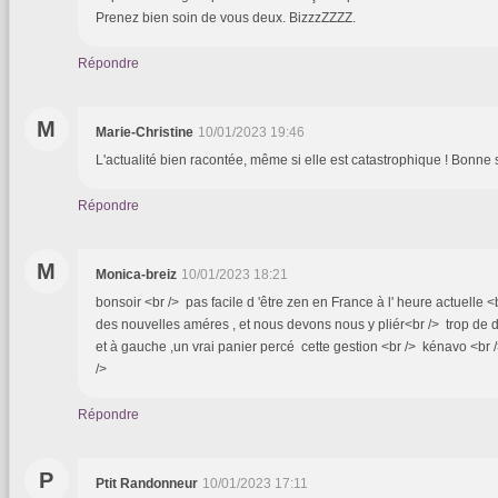
Prenez bien soin de vous deux. BizzzZZZZ.
Répondre
M
Marie-Christine
10/01/2023 19:46
L'actualité bien racontée, même si elle est catastrophique ! Bonne 
Répondre
M
Monica-breiz
10/01/2023 18:21
bonsoir <br /> pas facile d 'être zen en France à l' heure actuelle 
des nouvelles améres , et nous devons nous y pliér<br /> trop de di
et à gauche ,un vrai panier percé cette gestion <br /> kénavo <br 
/>
Répondre
P
Ptit Randonneur
10/01/2023 17:11