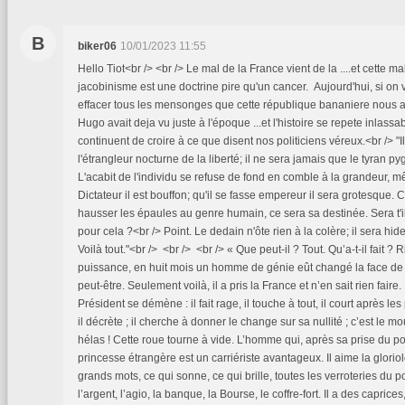
B
biker06
10/01/2023 11:55
Hello Tiot<br /> <br /> Le mal de la France vient de la ....et cette m
jacobinisme est une doctrine pire qu'un cancer. Aujourd'hui, si on v
effacer tous les mensonges que cette république bananiere nous a se
Hugo avait deja vu juste à l'époque ...et l'histoire se repete inlassa
continuent de croire à ce que disent nos politiciens véreux.<br /> "
l'étrangleur nocturne de la liberté; il ne sera jamais que le tyran 
L'acabit de l'individu se refuse de fond en comble à la grandeur, m
Dictateur il est bouffon; qu'il se fasse empereur il sera grotesque. 
hausser les épaules au genre humain, ce sera sa destinée. Sera t'
pour cela ?<br /> Point. Le dedain n'ôte rien à la colère; il sera hideu
Voilà tout."<br /> <br /> <br /> « Que peut-il ? Tout. Qu’a-t-il fait ? 
puissance, en huit mois un homme de génie eût changé la face de 
peut-être. Seulement voilà, il a pris la France et n’en sait rien faire
Président se démène : il fait rage, il touche à tout, il court après les
il décrète ; il cherche à donner le change sur sa nullité ; c’est le 
hélas ! Cette roue tourne à vide. L’homme qui, après sa prise du 
princesse étrangère est un carriériste avantageux. Il aime la gloriole
grands mots, ce qui sonne, ce qui brille, toutes les verroteries du pou
l’argent, l’agio, la banque, la Bourse, le coffre-fort. Il a des caprices, 