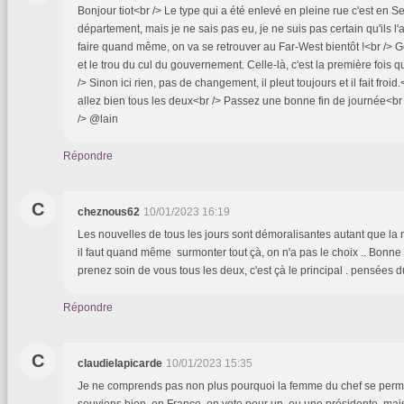
Bonjour tiot<br /> Le type qui a été enlevé en pleine rue c'est en 
département, mais je ne sais pas eu, je ne suis pas certain qu'ils l'aien
faire quand même, on va se retrouver au Far-West bientôt !<br /> Gé
et le trou du cul du gouvernement. Celle-là, c'est la première fois que
/> Sinon ici rien, pas de changement, il pleut toujours et il fait froi
allez bien tous les deux<br /> Passez une bonne fin de journée<b
/> @lain
Répondre
C
cheznous62
10/01/2023 16:19
Les nouvelles de tous les jours sont démoralisantes autant que la 
il faut quand même surmonter tout çà, on n'a pas le choix .. Bonne 
prenez soin de vous tous les deux, c'est çà le principal . pensées d
Répondre
C
claudielapicarde
10/01/2023 15:35
Je ne comprends pas non plus pourquoi la femme du chef se perme
souviens bien, en France, on vote pour un, ou une présidente, mais