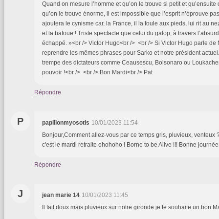
Quand on mesure l’homme et qu’on le trouve si petit et qu’ensuite
qu’on le trouve énorme, il est impossible que l’esprit n’éprouve pa
ajoutera le cynisme car, la France, il la foule aux pieds, lui rit au nez
et la bafoue ! Triste spectacle que celui du galop, à travers l’abs
échappé. »<br /> Victor Hugo<br /> <br /> Si Victor Hugo parle de 
reprendre les mêmes phrases pour Sarko et notre président actuel..
trempe des dictateurs comme Ceausescu, Bolsonaro ou Loukachenko
pouvoir !<br /> <br /> Bon Mardi<br /> Pat
Répondre
P
papillonmyosotis
10/01/2023 11:54
Bonjour,Comment allez-vous par ce temps gris, pluvieux, venteux 
c'est le mardi retraite ohohoho ! Borne to be Alive !!! Bonne journée
Répondre
J
jean marie 14
10/01/2023 11:45
Il fait doux mais pluvieux sur notre gironde je te souhaite un.bon M