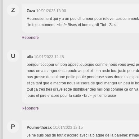
Z
Zaza
10/01/2023 13:00
Heureusement qui y a un peu d'humour pour relever ces commenta
l'info du moment...<br /> Bises et bon mardi Tiot - Zaza
Répondre
U
ulla
10/01/2023 12:48
bonjour tiot pour un bon appetit quoique comme nous vous avez pe
nous on a manger de la poule au pot et il en reste tout juste pour de
pas grosse du tout une petite poule pondeuse sans doute mais po
et ça tant que e macron nous laissera de quoi manger un peu le b
tout ça tres tres grave et de distribuer des millions comme ça on v
jours et pire encore pour la suite <br /> je t embrasse
Répondre
P
Poumo-thorax
10/01/2023 12:15
Je ne suis pas du tout d'accord avec la blague de la baleine: n'imp