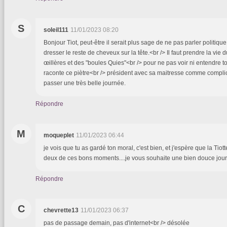
S
soleil111
11/01/2023 08:20
Bonjour Tiot, peut-être il serait plus sage de ne pas parler politique
dresser le reste de cheveux sur la tête.<br /> Il faut prendre la vie 
œillères et des "boules Quies"<br /> pour ne pas voir ni entendre t
raconte ce piètre<br /> président avec sa maitresse comme complic
passer une très belle journée.
Répondre
M
moqueplet
11/01/2023 06:44
je vois que tu as gardé ton moral, c'est bien, et j'espère que la Tiotte
deux de ces bons moments....je vous souhaite une bien douce jou
Répondre
C
chevrette13
11/01/2023 06:37
pas de passage demain, pas d'internet<br /> désolée