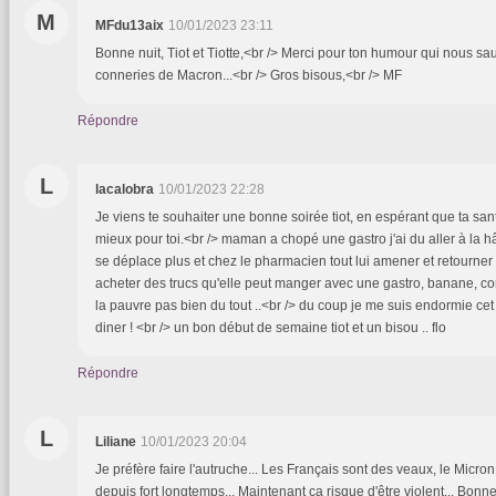
M
MFdu13aix
10/01/2023 23:11
Bonne nuit, Tiot et Tiotte,<br /> Merci pour ton humour qui nous sa
conneries de Macron...<br /> Gros bisous,<br /> MF
Répondre
L
lacalobra
10/01/2023 22:28
Je viens te souhaiter une bonne soirée tiot, en espérant que ta sant
mieux pour toi.<br /> maman a chopé une gastro j'ai du aller à la h
se déplace plus et chez le pharmacien tout lui amener et retourner 
acheter des trucs qu'elle peut manger avec une gastro, banane, comp
la pauvre pas bien du tout ..<br /> du coup je me suis endormie cet
diner ! <br /> un bon début de semaine tiot et un bisou .. flo
Répondre
L
Liliane
10/01/2023 20:04
Je préfère faire l'autruche... Les Français sont des veaux, le Micron
depuis fort longtemps... Maintenant ça risque d'être violent... Bonn