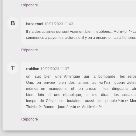
Répondre
B
babacmoi
10/01/2023 11:43
Il y a des cuisines qui sont vraiment bien meublées... Mdrrr<br /> 
commence à payer les factures et il y en a encore un tas à honorer.
Répondre
T
trublion
10/01/2023 11:37
on suit bien une Amérique qui a bombardé les serb
Onu, on envoie bien des armes au va t'en guerre Zéli
mêmes en manquons, et on arrose les dirigeants afric
bien loin d' une république, tu me diras les sénate
temps de César se foutaient aussi du peuple !<br /> Me
Tiot<br /> Bonne journée<br /> Amitié<br />
Répondre