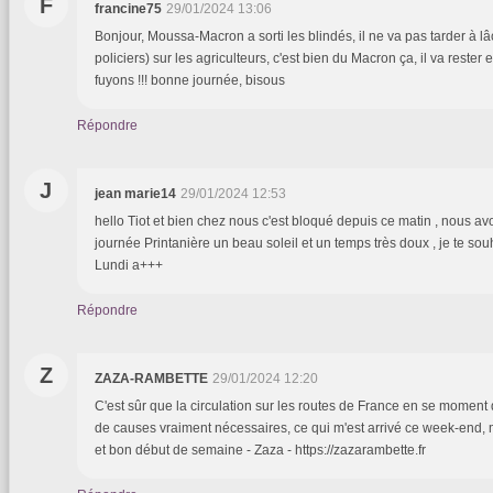
F
francine75
29/01/2024 13:06
Bonjour, Moussa-Macron a sorti les blindés, il ne va pas tarder à lâ
policiers) sur les agriculteurs, c'est bien du Macron ça, il va rester
fuyons !!! bonne journée, bisous
Répondre
J
jean marie14
29/01/2024 12:53
hello Tiot et bien chez nous c'est bloqué depuis ce matin , nous a
journée Printanière un beau soleil et un temps très doux , je te so
Lundi a+++
Répondre
Z
ZAZA-RAMBETTE
29/01/2024 12:20
C'est sûr que la circulation sur les routes de France en se moment 
de causes vraiment nécessaires, ce qui m'est arrivé ce week-end, m
et bon début de semaine - Zaza - https://zazarambette.fr