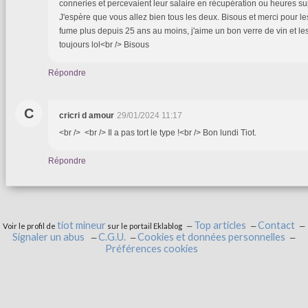
conneries et percevaient leur salaire en récupération ou heures su
J'espère que vous allez bien tous les deux. Bisous et merci pour l
fume plus depuis 25 ans au moins, j'aime un bon verre de vin et les
toujours lol<br /> Bisous
Répondre
C
cricri d amour
29/01/2024 11:17
<br /> <br /> Il a pas tort le type !<br /> Bon lundi Tiot.
Répondre
tiot mineur
Top articles
Contact
Voir le profil de
sur le portail Eklablog
Signaler un abus
C.G.U.
Cookies et données personnelles
Préférences cookies