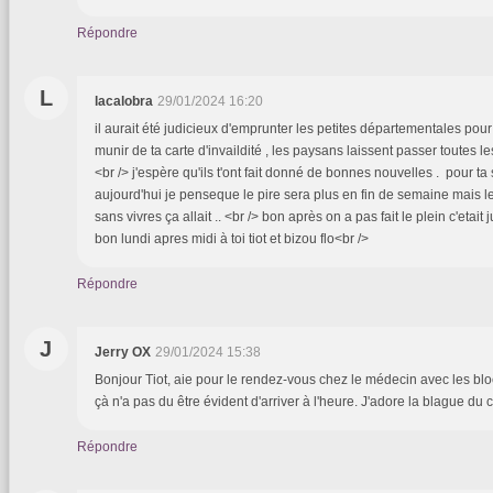
Répondre
L
lacalobra
29/01/2024 16:20
il aurait été judicieux d'emprunter les petites départementales pour t
munir de ta carte d'invaildité , les paysans laissent passer toutes 
<br /> j'espère qu'ils t'ont fait donné de bonnes nouvelles . pour ta
aujourd'hui je penseque le pire sera plus en fin de semaine mais l
sans vivres ça allait .. <br /> bon après on a pas fait le plein c'etait j
bon lundi apres midi à toi tiot et bizou flo<br />
Répondre
J
Jerry OX
29/01/2024 15:38
Bonjour Tiot, aie pour le rendez-vous chez le médecin avec les bloca
çà n'a pas du être évident d'arriver à l'heure. J'adore la blague du 
Répondre