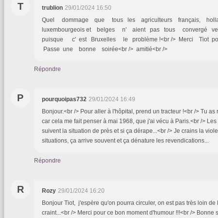
T
trublion
29/01/2024 16:50
Quel dommage que tous les agriculteurs français, holl
luxembourgeois et belges n' aient pas tous convergé ve
puisque c' est Bruxelles le problème !<br /> Merci Tiot pou
Passe une bonne soirée<br /> amitié<br />
Répondre
P
pourquoipas732
29/01/2024 16:49
Bonjour.<br /> Pour aller à l'hôpital, prend un tracteur !<br /> Tu as 
car cela me fait penser à mai 1968, que j'ai vécu à Paris.<br /> Les
suivent la situation de près et si ça dérape...<br /> Je crains la vio
situations, ça arrive souvent et ça dénature les revendications...
Répondre
R
Rozy
29/01/2024 16:20
Bonjour Tiot, j'espère qu'on pourra circuler, on est pas très loin de
craint...<br /> Merci pour ce bon moment d'humour !!!<br /> Bonne s