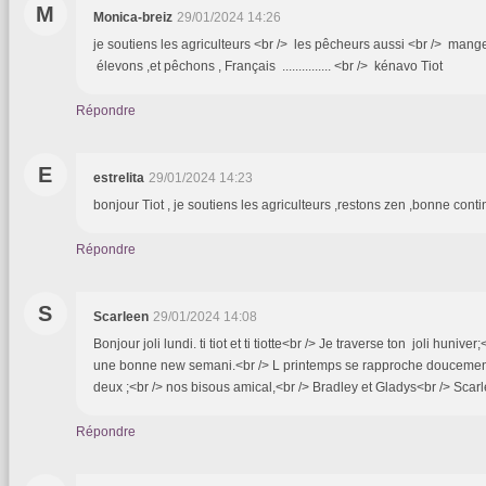
M
Monica-breiz
29/01/2024 14:26
je soutiens les agriculteurs <br /> les pêcheurs aussi <br /> mange
élevons ,et pêchons , Français ............... <br /> kénavo Tiot
Répondre
E
estrelita
29/01/2024 14:23
bonjour Tiot , je soutiens les agriculteurs ,restons zen ,bonne cont
Répondre
S
Scarleen
29/01/2024 14:08
Bonjour joli lundi. ti tiot et ti tiotte<br /> Je traverse ton joli huniver
une bonne new semani.<br /> L printemps se rapproche doucement
deux ;<br /> nos bisous amical,<br /> Bradley et Gladys<br /> Scar
Répondre