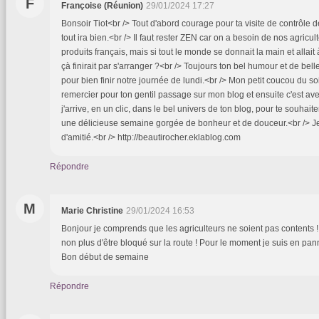
F
Françoise (Réunion)
29/01/2024 17:27
Bonsoir Tiot<br /> Tout d'abord courage pour ta visite de contrôle
tout ira bien.<br /> Il faut rester ZEN car on a besoin de nos agricu
produits français, mais si tout le monde se donnait la main et allait
çà finirait par s'arranger ?<br /> Toujours ton bel humour et de bel
pour bien finir notre journée de lundi.<br /> Mon petit coucou du so
remercier pour ton gentil passage sur mon blog et ensuite c'est ave
j'arrive, en un clic, dans le bel univers de ton blog, pour te souhait
une délicieuse semaine gorgée de bonheur et de douceur.<br /> Je 
d'amitié.<br /> http://beautirocher.eklablog.com
Répondre
M
Marie Christine
29/01/2024 16:53
Bonjour je comprends que les agriculteurs ne soient pas contents !
non plus d'être bloqué sur la route ! Pour le moment je suis en panne
Bon début de semaine
Répondre