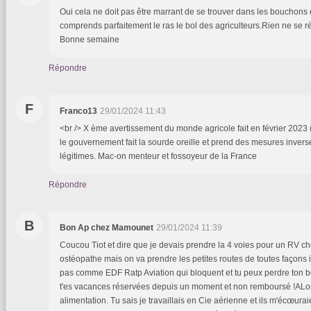
Oui cela ne doit pas être marrant de se trouver dans les bouchons e
comprends parfaitement le ras le bol des agriculteurs.Rien ne se règ
Bonne semaine
Répondre
F
Franco13
29/01/2024 11:43
<br /> X ème avertissement du monde agricole fait en février 2023 (voi
le gouvernement fait la sourde oreille et prend des mesures inve
légitimes. Mac-on menteur et fossoyeur de la France
Répondre
B
Bon Ap chez Mamounet
29/01/2024 11:39
Coucou Tiot et dire que je devais prendre la 4 voies pour un RV
ostéopathe mais on va prendre les petites routes de toutes façons 
pas comme EDF Ratp Aviation qui bloquent et tu peux perdre ton b
t'es vacances réservées depuis un moment et non remboursé !ALor
alimentation. Tu sais je travaillais en Cie aérienne et ils m'écœurai