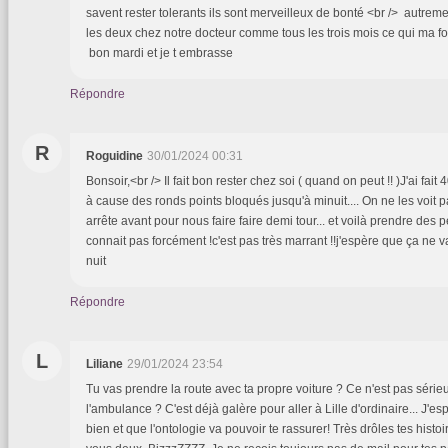
savent rester tolerants ils sont merveilleux de bonté <br /> autrem
les deux chez notre docteur comme tous les trois mois ce qui ma foi
bon mardi et je t embrasse
Répondre
R
Roguidine
30/01/2024 00:31
Bonsoir,<br /> Il fait bon rester chez soi ( quand on peut !! )J'ai fai
à cause des ronds points bloqués jusqu'à minuit.... On ne les voit
arrête avant pour nous faire faire demi tour... et voilà prendre des 
connait pas forcément !c'est pas très marrant !!j'espère que ça ne 
nuit
Répondre
L
Liliane
29/01/2024 23:54
Tu vas prendre la route avec ta propre voiture ? Ce n'est pas sérieux
l'ambulance ? C'est déjà galère pour aller à Lille d'ordinaire... J'e
bien et que l'ontologie va pouvoir te rassurer! Très drôles tes histo