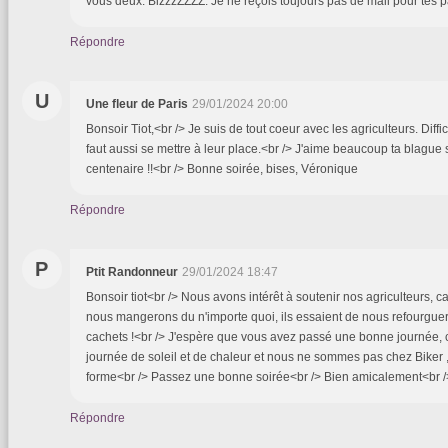
vous deux. BizzzZZZZ. Je ne reçois toujours pas de mail pour tes par
Répondre
U
Une fleur de Paris
29/01/2024 20:00
Bonsoir Tiot,<br /> Je suis de tout coeur avec les agriculteurs. Diffi
faut aussi se mettre à leur place.<br /> J'aime beaucoup ta blagu
centenaire !!<br /> Bonne soirée, bises, Véronique
Répondre
P
Ptit Randonneur
29/01/2024 18:47
Bonsoir tiot<br /> Nous avons intérêt à soutenir nos agriculteurs,
nous mangerons du n'importe quoi, ils essaient de nous refourguer
cachets !<br /> J'espère que vous avez passé une bonne journée, 
journée de soleil et de chaleur et nous ne sommes pas chez Biker 
forme<br /> Passez une bonne soirée<br /> Bien amicalement<br 
Répondre