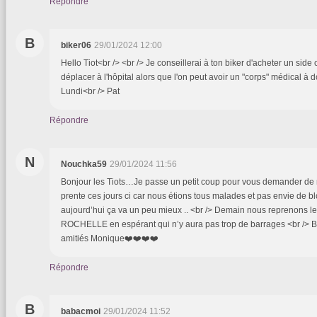
Répondre
B
biker06
29/01/2024 12:00
Hello Tiot<br /> <br /> Je conseillerai à ton biker d'acheter un side c
déplacer à l'hôpital alors que l'on peut avoir un "corps" médical à 
Lundi<br /> Pat
Répondre
N
Nouchka59
29/01/2024 11:56
Bonjour les Tiots…Je passe un petit coup pour vous demander de m
prente ces jours ci car nous étions tous malades et pas envie de blo
aujourd’hui ça va un peu mieux .. <br /> Demain nous reprenons l
ROCHELLE en espérant qui n’y aura pas trop de barrages <br /> B
amitiés Monique❤️❤️❤️❤️
Répondre
B
babacmoi
29/01/2024 11:52