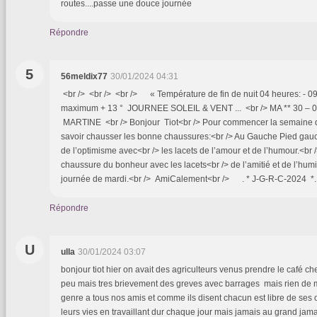
routes....passe une douce journée
Répondre
5
56meldix77
30/01/2024 04:31
<br /> <br /> <br /> « Température de fin de nuit 04 heures: - 
maximum + 13 ° JOURNEE SOLEIL & VENT ... <br /> MA ** 30 – 
MARTINE <br /> Bonjour Tiot<br /> Pour commencer la semaine du 
savoir chausser les bonne chaussures:<br /> Au Gauche Pied gau
de l’optimisme avec<br /> les lacets de l’amour et de l’humour.<br /
chaussure du bonheur avec les lacets<br /> de l’amitié et de l’humi
journée de mardi.<br /> AmiCalement<br /> . * J-G-R-C-2024 *
Répondre
U
ulla
30/01/2024 03:07
bonjour tiot hier on avait des agriculteurs venus prendre le café c
peu mais tres brievement des greves avec barrages mais rien de m
genre a tous nos amis et comme ils disent chacun est libre de ses 
leurs vies en travaillant dur chaque jour mais jamais au grand jama