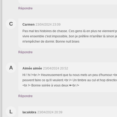
Répondre
C
Carmen
23/04/2024 23:09
Pas mal tes histoires de chasse. Ces gens là en plus ne viennent pas
vivre ensemble c'est impossible, bon je préfère m'arrêter là sinon j
m'empêcher de dormir. Bonne nuit bises
Répondre
A
Aimée aimée
23/04/2024 20:52
Hi ! hi !<br /> Heureusement que tu nous mets un peu d'humour.<br 
peuvent faire ce qu'il veulent.<br /> Un timbre au cul et hop directi
<br /> Bonne soirée à vous deux ♥<br />
Répondre
L
lacalobra
23/04/2024 20:39