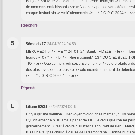
Bonjour <br /> Je vous souhaite un superbe Jeudi,<br /> rempli de 
de moments enrichissants.<br /> N’oubliez pas de vous détendre<b
chaque instant.<br /> AmiCalement<br /> . * J-G-R-C-2024 * . <br
Répondre
5
56meldix77
24/04/2024 04:58
MERCREDI<br /> ME ** 24- 04- 24 Saint: FIDELE <br /> -Tempér
heures:+ 07 ° » <br /> Hier maximuM 13 ° DU CIEL BLEU 1 G
TIOT<br /> Que ce mercredi soit ensoleillé ,<br /> et le prélude à d
des plus joyeux entre tous,<br /> «du moindre moment de détente
/> . * J-G-R-C-2024 * . <br />
Répondre
L
Liliane 62/34
24/04/2024 00:45
Il n'y a qu'une solution... Renvoyer micron chez maman, qu'ils part
! Qu'on entende plus jamais parler de lui... Je crois que l'on ne peu
gouvernement... C'est à croire qu'il n'est au courant de rien... Merci 
BD ! Il ne fait pas chaud à cause de la tramontane... Bonne nuit à 