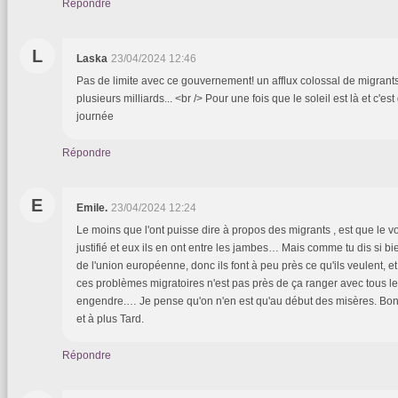
Répondre
L
Laska
23/04/2024 12:46
Pas de limite avec ce gouvernement! un afflux colossal de migrants
plusieurs milliards... <br /> Pour une fois que le soleil est là et c'es
journée
Répondre
E
Emile.
23/04/2024 12:24
Le moins que l'ont puisse dire à propos des migrants , est que le v
justifié et eux ils en ont entre les jambes… Mais comme tu dis si bien
de l'union européenne, donc ils font à peu près ce qu'ils veulent, et 
ces problèmes migratoires n'est pas près de ça ranger avec tous l
engendre.… Je pense qu'on n'en est qu'au début des misères. Bo
et à plus Tard.
Répondre