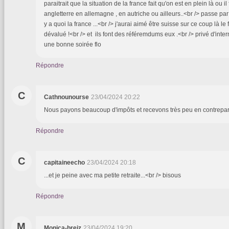
paraitrait que la situation de la france fait qu'on est en plein là ou i
angletterre en allemagne , en autriche ou ailleurs..<br /> passe par l
y a quoi la france ...<br /> j'aurai aimé être suisse sur ce coup là le 
dévalué !<br /> et ils font des référemdums eux .<br /> privé d'inter
une bonne soirée flo
Répondre
C
Cathnounourse
23/04/2024 20:22
Nous payons beaucoup d'impôts et recevons très peu en contrepart
Répondre
C
capitaineecho
23/04/2024 20:18
...et je peine avec ma petite retraite...<br /> bisous
Répondre
M
Monica-breiz
23/04/2024 19:20