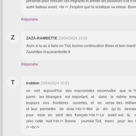
présente pour refouler ces migrants et arrêter les passeurs s'ils n'
autre bateau avant. <br /> J'espère que ta sciatique va mieux. Bis
Répondre
Z
ZAZA-RAMBETTE
23/04/2024 10:02
Alors si tu as à faire on Tiot, bonne continuation Bises et bon mardi
Zazahttps://zazarambette.fr
Répondre
T
trublion
23/04/2024 10:01
on voit aujourd'hui des macronistes reconnaître que le 
parmi les étrangers est important, et dans le même te
toujours nos frontières ouvertes, et on verse des milli
et leur permettre de vivre !<br /> Moi je dis qu' ils dev
pour mise en péril des français !<br /> Le soleil est là
zéro cette nuit !<br /> Bonne journée Tiot, merci pour les b
/> <br />