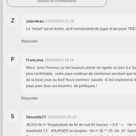
Ajouter un commentaire
Z
zalandeau
27/04/2024 21:18
Le "minet" est un traitre, qu'il conviendrait de juger et de punir TR
Répondre
F
Françoise
26/04/2024 18:19
Merci pour l'humour ça fait toujours plaisir de rigoler un peu !Le 
plus contrôlable, notre pays continue de s'enfoncer pendant que le
de la boxe joue au foot! Nous sommes sauvés !C'est vraiment le 
pays avec tous ces bourrins de politiques !
Répondre
5
56meldix77
25/04/2024 05:15
JEUDI<br /> Température de fin de nuit 05 heures: + 0 6 ° » <br 
maximuM 13° JOURNEE en progres <br /> JE ** 25- 04- 24 Sa