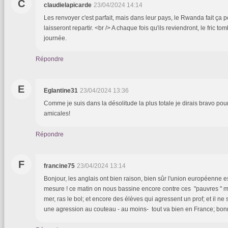
C
claudielapicarde
23/04/2024 14:14
Les renvoyer c'est parfait, mais dans leur pays, le Rwanda fait ça pour
laisseront repartir. <br /> A chaque fois qu'ils reviendront, le fric t
journée.
Répondre
E
Eglantine31
23/04/2024 13:36
Comme je suis dans la désolitude la plus totale je dirais bravo pou
amicales!
Répondre
F
francine75
23/04/2024 13:14
Bonjour, les anglais ont bien raison, bien sûr l'union européenne e
mesure ! ce matin on nous bassine encore contre ces "pauvres " mi
mer, ras le bol; et encore des élèves qui agressent un prof; et il n
une agression au couteau - au moins- tout va bien en France; bon