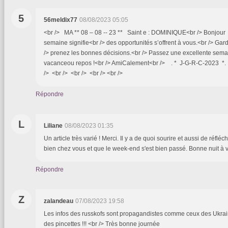
5
56meldix77
08/08/2023 05:05
<br /> MA ** 08 – 08 -- 23 ** Saint e : DOMINIQUE<br /> Bonjou
semaine signifie<br /> des opportunités s’offrent à vous.<br /> Ga
/> prenez les bonnes décisions.<br /> Passez une excellente semain
vacanceou repos !<br /> AmiCalement<br /> . * J-G-R-C-2023 *. <
/> <br /> <br /> <br /> <br />
Répondre
L
Liliane
08/08/2023 01:35
Un article très varié ! Merci. Il y a de quoi sourire et aussi de réfléch
bien chez vous et que le week-end s'est bien passé. Bonne nuit à
Répondre
Z
zalandeau
07/08/2023 19:58
Les infos des russkofs sont propagandistes comme ceux des Ukrai
des pincettes !!! <br /> Très bonne journée