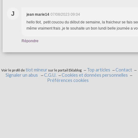
J
jean marie14
07/08/2023 09:04
hello tIot, petit coucou du début de semaine, la fraicheur se fais sen
même vraiment frais ,je te souhaite un bon lundi belle journée a v
Répondre
tiot mineur
Top articles
Contact
Voir le profil de
sur le portail Eklablog
Signaler un abus
C.G.U.
Cookies et données personnelles
Préférences cookies