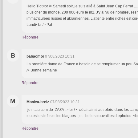
Hello Tiot<br /> Samedi soir, je suis allé à Saint Jean Cap Ferrat ....
plus cher du monde. 200 000 euro le m2. J'y ai vu de nombreuses 
immatriculées russes et ukrainiennes. L'attente entre riches est cord
Lundi<br /> Pat
Répondre
B
babacmoi
07/08/2023 10:31
La première dame de France a besoin de se remplumer un peu.Sa ma
/> Bonne semaine
Répondre
M
Monica-breiz
07/08/2023 10:31
je rit au com de ZAZA ...<br /> c'était ainsi autrefois dans les ca
toutes les infos et les blagues , et belles trouvailles d ephotos <
Répondre