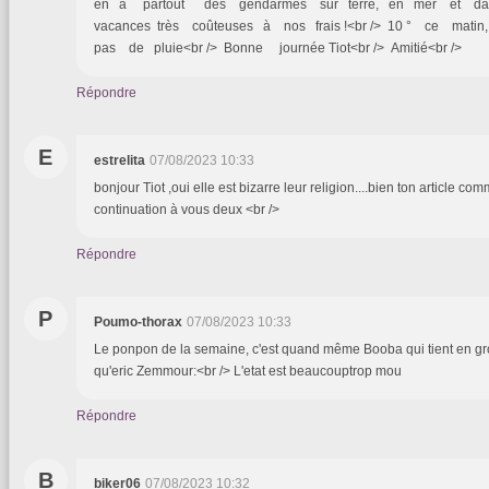
en a partout des gendarmes sur terre, en mer et dans
vacances très coûteuses à nos frais !<br /> 10 ° ce ma
pas de pluie<br /> Bonne journée Tiot<br /> Amitié<br />
Répondre
E
estrelita
07/08/2023 10:33
bonjour Tiot ,oui elle est bizarre leur religion....bien ton article c
continuation à vous deux <br />
Répondre
P
Poumo-thorax
07/08/2023 10:33
Le ponpon de la semaine, c'est quand même Booba qui tient en g
qu'eric Zemmour:<br /> L'etat est beaucouptrop mou
Répondre
B
biker06
07/08/2023 10:32