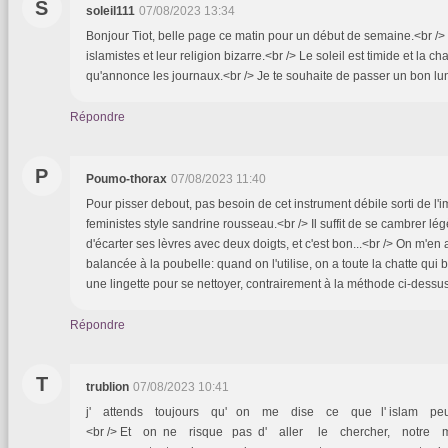
S
soleil111
07/08/2023 13:34
Bonjour Tiot, belle page ce matin pour un début de semaine.<br /> 
islamistes et leur religion bizarre.<br /> Le soleil est timide et la ch
qu'annonce les journaux.<br /> Je te souhaite de passer un bon lun
Répondre
P
Poumo-thorax
07/08/2023 11:40
Pour pisser debout, pas besoin de cet instrument débile sorti de l
feministes style sandrine rousseau.<br /> Il suffit de se cambrer lé
d'écarter ses lèvres avec deux doigts, et c'est bon...<br /> On m'en ava
balancée à la poubelle: quand on l'utilise, on a toute la chatte qui b
une lingette pour se nettoyer, contrairement à la méthode ci-dessus
Répondre
T
trublion
07/08/2023 10:41
j' attends toujours qu' on me dise ce que l' islam peut
<br /> Et on ne risque pas d' aller le chercher, notre mi