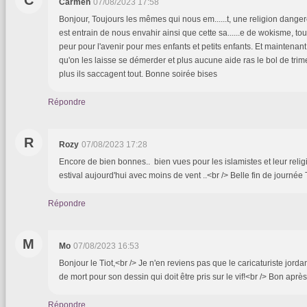
Carmen
07/08/2023 17:58
Bonjour, Toujours les mêmes qui nous em......t, une religion dangere
est entrain de nous envahir ainsi que cette sa......e de wokisme, tous
peur pour l'avenir pour mes enfants et petits enfants. Et maintenant 
qu'on les laisse se démerder et plus aucune aide ras le bol de trim
plus ils saccagent tout. Bonne soirée bises
Répondre
R
Rozy
07/08/2023 17:28
Encore de bien bonnes.. bien vues pour les islamistes et leur religi
estival aujourd'hui avec moins de vent ..<br /> Belle fin de journée 
Répondre
M
Mo
07/08/2023 16:53
Bonjour le Tiot,<br /> Je n'en reviens pas que le caricaturiste jor
de mort pour son dessin qui doit être pris sur le vif!<br /> Bon après
Répondre