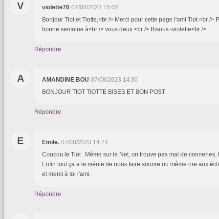
V
violette70
07/08/2023 15:02
Bonjour Tiot et Tiotte,<br /> Merci pour cette page l'ami Tiot.<br /
bonne semaine à<br /> vous deux.<br /> Bisous -violette<br />
Répondre
A
AMANDINE BOU
07/08/2023 14:30
BONJOUR TIOT TIOTTE BISES ET BON POST
Répondre
E
Emile.
07/08/2023 14:21
Coucou le Tiot . Même sur le Net, on trouve pas mal de conneries, t
Enfin tout ça a le mérite de nous faire sourire ou même rire aux écla
et merci à toi l'ami.
Répondre