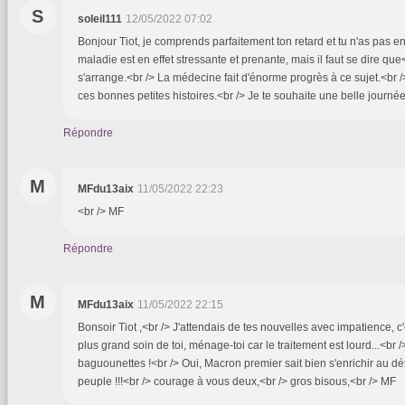
S
soleil111
12/05/2022 07:02
Bonjour Tiot, je comprends parfaitement ton retard et tu n'as pas en
maladie est en effet stressante et prenante, mais il faut se dire qu
s'arrange.<br /> La médecine fait d'énorme progrès à ce sujet.<b
ces bonnes petites histoires.<br /> Je te souhaite une belle journée
Répondre
M
MFdu13aix
11/05/2022 22:23
<br /> MF
Répondre
M
MFdu13aix
11/05/2022 22:15
Bonsoir Tiot ,<br /> J'attendais de tes nouvelles avec impatience, c'e
plus grand soin de toi, ménage-toi car le traitement est lourd...<br 
baguounettes !<br /> Oui, Macron premier sait bien s'enrichir au d
peuple !!!<br /> courage à vous deux,<br /> gros bisous,<br /> MF