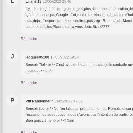
L
Liliane 13
13/05/2022 23:46
Il,y,a,fort,longtemps,que,je,ne,reçois,plus,d'annonce,de,parution,de,t
igée,de,passer,par,Google...J'ai,voulu,me,réinscrire,et,comme,d'hab
suis,déjà...J'espère,que,tu,ne,souffres,pas,trop...Repose,toi...Merc
crire,des,articles,!Bonne,nuit,à,vous,deux.BizzzZZZZ.
Répondre
J
jacques05100
13/05/2022 19:14
Bonsoir Tiot.<br /> C'est avec du beau temps que je te souhaite un<
nous deux.<br />
Répondre
P
Ptit Randonneur
13/05/2022 17:52
Bonsoir tiot<br /> Ne t'en fais pas, prend ton temps. Remets toi sur
l'occasion de se retrouver, nous n'avons pas l'intention de partir.<
Bien amicalement<br /> @lain
Répondre