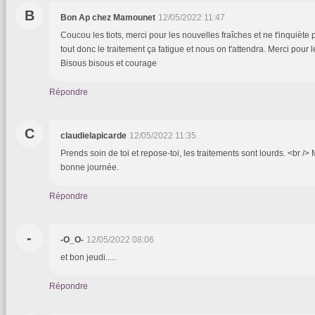
B
Bon Ap chez Mamounet
12/05/2022 11:47
Coucou les tiots, merci pour les nouvelles fraîches et ne t'inquiète
tout donc le traitement ça fatigue et nous on t'attendra. Merci pour
Bisous bisous et courage
Répondre
C
claudielapicarde
12/05/2022 11:35
Prends soin de toi et repose-toi, les traitements sont lourds. <br />
bonne journée.
Répondre
-
-O_O-
12/05/2022 08:06
et bon jeudi.....
Répondre