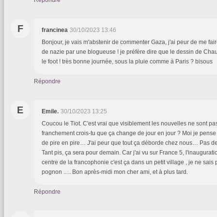
F
francinea
30/10/2023 13:46
Bonjour, je vais m'abstenir de commenter Gaza, j'ai peur de me faire
de nazie par une blogueuse ! je préfère dire que le dessin de Chau
le foot ! très bonne journée, sous la pluie comme à Paris ? bisous
Répondre
E
Emile.
30/10/2023 13:25
Coucou le Tiot. C'est vrai que visiblement les nouvelles ne sont pa
franchement crois-tu que ça change de jour en jour ? Moi je pense 
de pire en pire… J'ai peur que tout ça déborde chez nous… Pas de
Tant pis, ça sera pour demain. Car j'ai vu sur France 5, l'inaugur
centre de la francophonie c'est ça dans un petit village , je ne sais 
pognon ..... Bon après-midi mon cher ami, et à plus tard.
Répondre