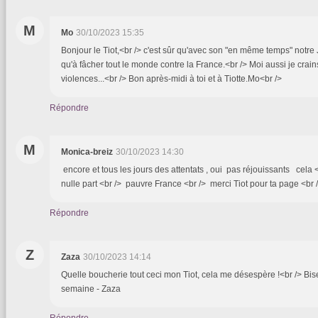
M
Mo
30/10/2023 15:35
Bonjour le Tiot,<br /> c'est sûr qu'avec son "en même temps" notre J
qu'à fâcher tout le monde contre la France.<br /> Moi aussi je crain
violences...<br /> Bon après-midi à toi et à Tiotte.Mo<br />
Répondre
M
Monica-breiz
30/10/2023 14:30
encore et tous les jours des attentats , oui pas réjouissants cela <
nulle part <br /> pauvre France <br /> merci Tiot pour ta page <br
Répondre
Z
Zaza
30/10/2023 14:14
Quelle boucherie tout ceci mon Tiot, cela me désespère !<br /> Bis
semaine - Zaza
Répondre