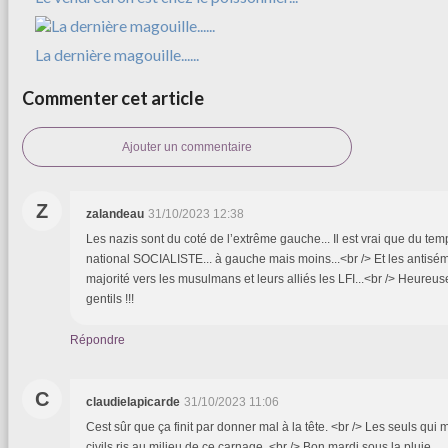
La dernière magouille......
Commenter cet article
Ajouter un commentaire
Z
zalandeau
31/10/2023 12:38
Les nazis sont du coté de l’extrême gauche... Il est vrai que du temps
national SOCIALISTE... à gauche mais moins...<br /> Et les antisé
majorité vers les musulmans et leurs alliés les LFI...<br /> Heure
gentils !!!
Répondre
C
claudielapicarde
31/10/2023 11:06
Cest sûr que ça finit par donner mal à la tête. <br /> Les seuls qui 
civils ris au milieu de ce carnage. <br /> Bon mardi sous la pluie.