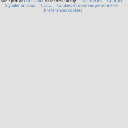
tiot mineur
Top articles
Contact
Voir le profil de
sur le portail Eklablog
Signaler un abus
C.G.U.
Cookies et données personnelles
Préférences cookies