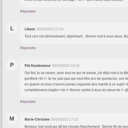
Répondre
L
Liliane
30/10/2023 21:54
Tout ceci est démoralisant, déprimant... Bonne nuit à vous deux. B
Répondre
P
Ptit Randonneur
30/10/2023 18:18
Oui tiot, tu as raison, avec tout ce qui se passe, j'ai déjà mal à la tê
gonflent.<br /> Je ne sais pas qui veut être pro de quelqu'un, ces d
en guerre et nous n'avons jamais organisé des manifs à ce sujet.<
complètement cinglés !<br /> Bonne soirée à tous les deux<br /> @
Répondre
M
Marie-Christine
30/10/2023 17:22
Bonjour, bon post qui dit les choses franchement. Bonne fin de jou