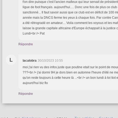
t'on dire puisque c'est l'ancien mafieux qui leur servait de président 
ligue de foot français. aujourd'hui..... Donc une fois de plus ce club
sanctionné... Il faut savoir aussi que ce club est en déficit de 100 
année mais la DNCG ferme les yeux à chaque fois. Par contre Cann
a été rétrogradé en amateur.... Voila comment les voyous et les maf
laisse la grande capitale africaine d'Europe échappait à la justice
Lundi<br /> Pat
Répondre
L
lacalobra
30/10/2023 10:55
moi j'ai rien vu des infos juste que poutine etait sur le point de mouri
???<br /> j'ai dormi 9H je dors bien en automne l'heure d'été ne me 
qu'on reste toujours à cette heure là ...<br /> un bon lundi à toi tiot 
aujourd'hui biz flo
Répondre