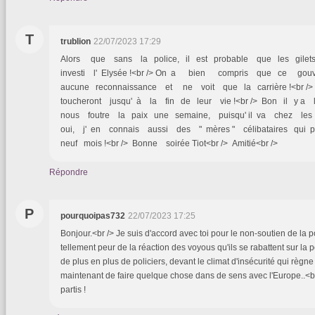
T
trublion
22/07/2023 17:29
Alors que sans la police, il est probable que les gilet
investi l' Elysée !<br /> On a bien compris que ce go
aucune reconnaissance et ne voit que la carrière !<br />
toucheront jusqu' à la fin de leur vie !<br /> Bon il y 
nous foutre la paix une semaine, puisqu' il va chez les 
oui, j' en connais aussi des " mères " célibataires qu
neuf mois !<br /> Bonne soirée Tiot<br /> Amitié<br />
Répondre
P
pourquoipas732
22/07/2023 17:25
Bonjour.<br /> Je suis d'accord avec toi pour le non-soutien de la pol
tellement peur de la réaction des voyous qu'ils se rabattent sur la 
de plus en plus de policiers, devant le climat d'insécurité qui règne
maintenant de faire quelque chose dans de sens avec l'Europe..
partis !