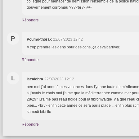
collègue pour menacer de démission l'ensemble de la police natio
gouvernement corrompu ???<br /> @+
Répondre
P
Poumo-thorax
22/07/2023 12:42
A trop prendre les gens pour des cons, ça devait arriver.
Répondre
L
lacalobra
22/07/2023 12:12
ben moi j'ai annulé mes vacances dans l'yonne faute de médicamen
si j'avais le chois moi j'aime que la méditerrannée comme mer pou
28/29° ju'aime pas l'eau froide pour la fibromyalgie y a que l'eau 
bien... <br /> enfin cette année ce sera paris plage ... enfin plus st
samedi bibi flo
Répondre