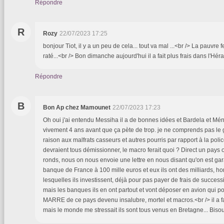
Répondre
R
Rozy
22/07/2023 17:25
bonjour Tiot, il y a un peu de cela... tout va mal ...<br /> La pauvre 
raté...<br /> Bon dimanche aujourd'hui il a fait plus frais dans l'Héra
Répondre
B
Bon Ap chez Mamounet
22/07/2023 17:23
Oh oui j'ai entendu Messiha il a de bonnes idées et Bardela et Mén
vivement 4 ans avant que ça pète de trop. je ne comprends pas l
raison aux malfrats casseurs et autres pourris par rapport à la polic
devraient tous démissionner, le macro ferait quoi ? Direct un pays o
ronds, nous on nous envoie une lettre en nous disant qu'on est garan
banque de France à 100 mille euros et eux ils ont des milliards, h
lesquelles ils investissent, déjà pour pas payer de frais de success
mais les banques ils en ont partout et vont déposer en avion qui po
MARRE de ce pays devenu insalubre, mortel et macros.<br /> il a f
mais le monde me stressait ils sont tous venus en Bretagne... Bis