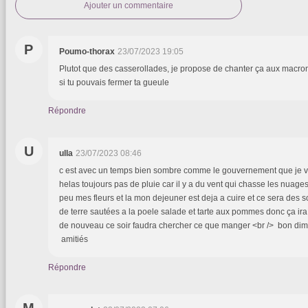
Ajouter un commentaire
P
Poumo-thorax
23/07/2023 19:05
Plutot que des casserollades, je propose de chanter ça aux macroni
si tu pouvais fermer ta gueule
Répondre
U
ulla
23/07/2023 08:46
c est avec un temps bien sombre comme le gouvernement que je vi
helas toujours pas de pluie car il y a du vent qui chasse les nuage
peu mes fleurs et la mon dejeuner est deja a cuire et ce sera de
de terre sautées a la poele salade et tarte aux pommes donc ça ira 
de nouveau ce soir faudra chercher ce que manger <br /> bon dima
amitiés
Répondre
M