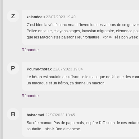
Z
zalandeau
22/07/2023 19:49
C'est bien la vérité concernant l'inversion des valeurs de ce gouve
Police en taule, citoyens otages, invasion migratoire, clémence pour
que les Macronistes paierons leur forfaiture...<br /> Très bon week
Répondre
P
Poumo-thorax
22/07/2023 19:04
Le héron est hautain et suffisant, etle macaque ne fait que des conn
un macaque et un héron, ça donne un macron...
Répondre
B
babacmoi
22/07/2023 18:45
Sacrée maman.Pas de papa mais j'espère l'affection de ces enfants
souhaite....<br /> Bon dimanche.