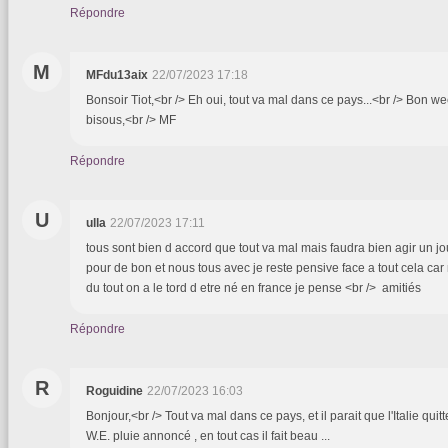
Répondre
M
MFdu13aix
22/07/2023 17:18
Bonsoir Tiot,<br /> Eh oui, tout va mal dans ce pays...<br /> Bon w
bisous,<br /> MF
Répondre
U
ulla
22/07/2023 17:11
tous sont bien d accord que tout va mal mais faudra bien agir un jou
pour de bon et nous tous avec je reste pensive face a tout cela ca
du tout on a le tord d etre né en france je pense <br /> amitiés
Répondre
R
Roguidine
22/07/2023 16:03
Bonjour,<br /> Tout va mal dans ce pays, et il parait que l'Italie quit
W.E. pluie annoncé , en tout cas il fait beau ...