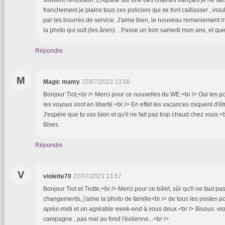
franchement je plains tous ces policiers qui se font caillasser , ins
par les bourrés de service. J'aime bien, le nouveau remaniement m
la photo qui suit (les ânes) . Passe un bon samedi mon ami, et que 
Répondre
M
Magic mamy
22/07/2023 13:58
Bonjour Tiot,<br /> Merci pour ce nouvelles du WE.<br /> Oui les p
les voyous sont en liberté.<br /> En effet les vacances risquent d'
J'espère que tu vas bien et qu'il ne fait pas trop chaud chez vous.
Bises.
Répondre
V
violette70
22/07/2023 13:57
Bonjour Tiot et Tiotte,<br /> Merci pour ce billet, sûr qu'il ne faut 
changements, j'aime la photo de famille<br /> de tous les postes po
après-midi et un agréable week-end à vous deux.<br /> Bisous -viol
campagne , pas mal au fond l'éolienne...<br />