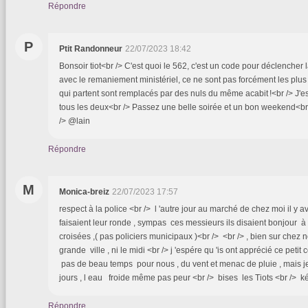
Répondre
P
Ptit Randonneur
22/07/2023 18:42
Bonsoir tiot<br /> C'est quoi le 562, c'est un code pour déclencher l
avec le remaniement ministériel, ce ne sont pas forcément les plus 
qui partent sont remplacés par des nuls du même acabit !<br /> J'e
tous les deux<br /> Passez une belle soirée et un bon weekend<b
/> @lain
Répondre
M
Monica-breiz
22/07/2023 17:57
respect à la police <br /> l 'autre jour au marché de chez moi il y av
faisaient leur ronde , sympas ces messieurs ils disaient bonjour
croisées ,( pas policiers municipaux )<br /> <br /> , bien sur chez 
grande ville , ni le midi <br /> j 'espére qu 'is ont apprécié ce petit
pas de beau temps pour nous , du vent et menac de pluie , mais j
jours , l eau froide même pas peur <br /> bises les Tiots <br /> 
Répondre