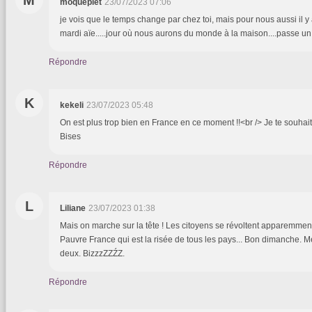
moqueplet
23/07/2023 07:06
je vois que le temps change par chez toi, mais pour nous aussi il y 
mardi aïe.....jour où nous aurons du monde à la maison....passe 
Répondre
K
kekeli
23/07/2023 05:48
On est plus trop bien en France en ce moment !!<br /> Je te souha
Bises
Répondre
L
Liliane
23/07/2023 01:38
Mais on marche sur la tête ! Les citoyens se révoltent apparemment 
Pauvre France qui est la risée de tous les pays... Bon dimanche. M
deux. BizzzZZŹZ.
Répondre