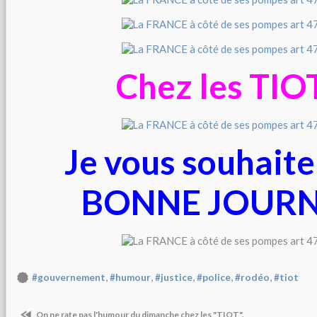
Chez les TIO
Je vous souhaite
BONNE JOUR
,
,
,
,
,
#gouvernement
#humour
#justice
#police
#rodéo
#tiot
On ne rate pas l'humour du dimanche chez les "TIOT".