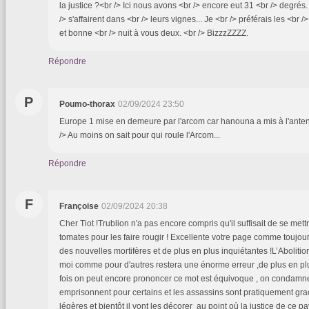
la justice ?<br /> Ici nous avons <br /> encore eut 31 <br /> degrés
/> s'affairent dans <br /> leurs vignes... Je <br /> préférais les <br 
et bonne <br /> nuit à vous deux. <br /> BizzzZZZZ.
Répondre
P
Poumo-thorax
02/09/2024 23:50
Europe 1 mise en demeure par l'arcom car hanouna a mis à l'anten
/> Au moins on sait pour qui roule l'Arcom...
Répondre
F
Françoise
02/09/2024 20:38
Cher Tiot !Trublion n'a pas encore compris qu'il suffisait de se mett
tomates pour les faire rougir ! Excellente votre page comme toujou
des nouvelles mortifères et de plus en plus inquiétantes !L’Aboliti
moi comme pour d'autres restera une énorme erreur ,de plus en plus
fois on peut encore prononcer ce mot est équivoque , on condamne
emprisonnent pour certains et les assassins sont pratiquement gr
légères et bientôt il vont les décorer au point où la justice de ce pa