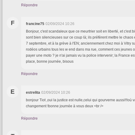
Répondre
F
francine75
02/09/2024 10:26
Bonjour, c'est scandaleux que ce meurtrier soit en liberté, et c'est b
sont bien silencieuses sur ce coup là; ils préfèrent mettre le chaos 
7 septembre, et à la grève à l'EN; anciennement chez moi à Vitry su
rodéos urbains tous les w end dans ma rue, comment ces jeunes on
payer une moto ? je n'ai jamais vu la police intervenir; la France 
place, bonne journée, bisous
Répondre
E
estrelita
02/09/2024 10:26
bonjour Tiot ,oui la justice est nulle,celui qui gourverne aussi!!!où v
changement !bonne journée à vous deux <br />
Répondre