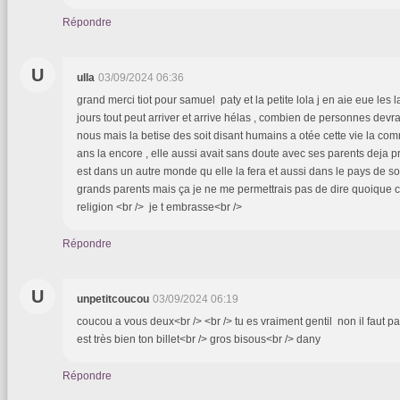
Répondre
U
ulla
03/09/2024 06:36
grand merci tiot pour samuel paty et la petite lola j en aie eue les
jours tout peut arriver et arrive hélas , combien de personnes devra
nous mais la betise des soit disant humains a otée cette vie la co
ans la encore , elle aussi avait sans doute avec ses parents deja p
est dans un autre monde qu elle la fera et aussi dans le pays de s
grands parents mais ça je ne me permettrais pas de dire quoique c
religion <br /> je t embrasse<br />
Répondre
U
unpetitcoucou
03/09/2024 06:19
coucou a vous deux<br /> <br /> tu es vraiment gentil non il faut pas 
est très bien ton billet<br /> gros bisous<br /> dany
Répondre