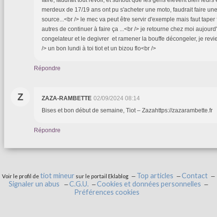
faire, faudrait tout revoir, et surtout que les gens élèvent bien leu
merdeux de 17/19 ans ont pu s'acheter une moto, faudrait faire une
source...<br /> le mec va peut être servir d'exemple mais faut taper 
autres de continuer à faire ça ...<br /> je retourne chez moi aujour
congelateur et le degivrer et ramener la bouffe décongeler, je revi
/> un bon lundi à toi tiot et un bizou flo<br />
Répondre
Z
ZAZA-RAMBETTE
02/09/2024 08:14
Bises et bon début de semaine, Tiot – Zazahttps://zazarambette.fr
Répondre
tiot mineur
Top articles
Contact
Voir le profil de
sur le portail Eklablog
Signaler un abus
C.G.U.
Cookies et données personnelles
Préférences cookies