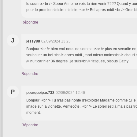
le sourire.<br /> Soeur Anne ne vois-tu rien venir ???? Quand y aur
pour le premier sinistre ministre.<br /> Bel après-midi.<br /> Gros bi
Répondre
J
jessy88
02/09/2024 13:23
Bonjour <br /> bien vrai nous ne sommes<br /> plus en securite en 
souhaiter un bel <br /> apres midi , tand mieux moins<br /> chaud a
/> nuit car hier 36 degres , je suis<br /> fatiguee, bisous Cathy
Répondre
P
pourquoipas732
02/09/2024 12:46
Bonjour !<br /> Tu n'as pas honte d'exploiter Madame comme tu le fa
image sur la vignette, Pentecôte...<br /> Le soleil est là mais pas tr
moment.
Répondre