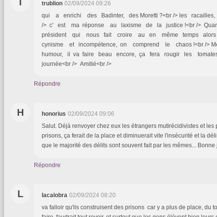
T
trublion
02/09/2024 09:26
qui a enrichi des Badinter, des Moretti ?<br /> les racailles
/> c' est ma réponse au laxisme de la justice !<br /> Q
président qui nous fait croire au en même temps alor
cynisme et incompétence, on comprend le chaos !<br /> Mer
humour, il va faire beau encore, ça fera rougir les tomate
journée<br /> Amitié<br />
Répondre
H
honorius
02/09/2024 09:06
Salut. Déjà renvoyer chez eux les étrangers mutirécidivistes et les
prisons, ça ferait de la place et diminuerait vite l'insécurité et la d
que le majorité des délits sont souvent fait par les mêmes... Bonne
Répondre
L
lacalobra
02/09/2024 08:20
va falloir qu'ils construisent des prisons car y a plus de place, du t