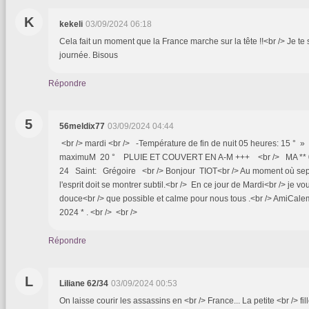
K
kekeli
03/09/2024 06:18
Cela fait un moment que la France marche sur la tête !!<br /> Je t
journée. Bisous
Répondre
5
56meldix77
03/09/2024 04:44
<br /> mardi <br /> -Température de fin de nuit 05 heures: 15 ° 
maximuM 20 ° PLUIE ET COUVERT EN A-M +++ <br /> MA ** 0
24 Saint: Grégoire <br /> Bonjour TIOT<br /> Au moment où sept
l'esprit doit se montrer subtil.<br /> En ce jour de Mardi<br /> je vo
douce<br /> que possible et calme pour nous tous .<br /> AmiCalem
2024 * . <br /> <br />
Répondre
L
Liliane 62/34
03/09/2024 00:53
On laisse courir les assassins en <br /> France... La petite <br /> fill