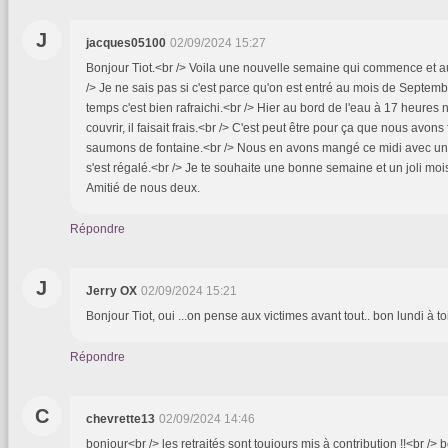
J
jacques05100
02/09/2024 15:27
Bonjour Tiot.<br /> Voila une nouvelle semaine qui commence et 
/> Je ne sais pas si c'est parce qu'on est entré au mois de Septem
temps c'est bien rafraichi.<br /> Hier au bord de l'eau à 17 heure
couvrir, il faisait frais.<br /> C'est peut être pour ça que nous avons
saumons de fontaine.<br /> Nous en avons mangé ce midi avec un
s'est régalé.<br /> Je te souhaite une bonne semaine et un joli mo
Amitié de nous deux.
Répondre
J
Jerry OX
02/09/2024 15:21
Bonjour Tiot, oui ...on pense aux victimes avant tout.. bon lundi à t
Répondre
C
chevrette13
02/09/2024 14:46
bonjour<br /> les retraités sont toujours mis à contribution !!<br />