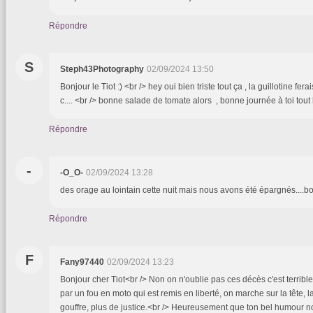
Répondre
S
Steph43Photography
02/09/2024 13:50
Bonjour le Tiot :) <br /> hey oui bien triste tout ça , la guillotine fer
c.... <br /> bonne salade de tomate alors , bonne journée à toi tout
Répondre
-
-O_O-
02/09/2024 13:28
des orage au lointain cette nuit mais nous avons été épargnés....bo
Répondre
F
Fany97440
02/09/2024 13:23
Bonjour cher Tiot<br /> Non on n'oublie pas ces décès c'est terribl
par un fou en moto qui est remis en liberté, on marche sur la tête, 
gouffre, plus de justice.<br /> Heureusement que ton bel humour n