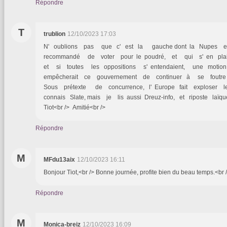
Répondre
T
trublion
12/10/2023 17:03
N' oublions pas que c' est la gauche dont la Nupes 
recommandé de voter pour le poudré, et qui s' en plaint
et si toutes les oppositions s' entendaient, une moti
empêcherait ce gouvernement de continuer à se foutre
Sous prétexte de concurrence, l' Europe fait exploser le
connais Slate, mais je lis aussi Dreuz-info, et riposte laïq
Tiot<br /> Amitié<br />
Répondre
M
MFdu13aix
12/10/2023 16:11
Bonjour Tiot,<br /> Bonne journée, profite bien du beau temps.<br 
Répondre
M
Monica-breiz
12/10/2023 16:09