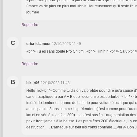
France va de plus en plus mal.<br /> Heureusement qu'il reste l'h
journée
Répondre
C
cricri d amour
12/10/2023 11:49
<br /> Tu es sans doute Pro Ch’timi .<br /> Hihihihi<br /> Salut<br 
Répondre
B
biker06
12/10/2023 11:48
Hello Tiot<br /> Comme tu dis on va profiter pour dire qu'a cause d
car on t'expliquera par A + B que l'économie est perturbé...<br /> <b
intérêt de tomber en panne de batterie pour voiture électrique qui 
ans et pas de 8 ans comme ils prétendent (c'est comme pour l'aut
km et en vérité tu en fais 300).... et c'est pas fini l'augmentation de
prix n'iront jamais à la baisse. Les premières ZOE électrique, il y en
destruction...... L'arnaque sur tout les fronts continue ....<br /> Bon 