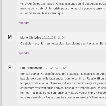
<br /> Après les attentats à Paris je n'ai pas oublié que Abbas ce terr
marche de la paix. Un terroriste pour une marche contre le terroris
/> Bonne soirée, bises Véronique
Répondre
M
Marie-Christine
12/10/2023 18:54
C'est bien raconté, rien ne va plus ! Les blagues sont sympas. Bon
Répondre
P
Ptit Randonneur
12/10/2023 17:42
Bonsoir tiot<br /> Les médias se précipitent sur le conflit Israël/A
bas clergé, comme ils l'avaient fait pour le conflit en Russie. Et pu
temps ensuite et on oubliera les milliers de morts que ça va générer
carburants c'est vrai qu'ils peuvent nous dire n'importe quoi, ce son
rennes, mal mais ils les tiennent !<br /> Sacré voleur !!<br /> J'esp
tous les deux<br /> Passez une très bonne soirée<br /> Bien amic