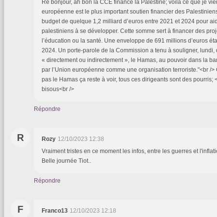
Re bonjour, ah bon la CCE finance la Palestine; voilà ce que je vien
européenne est le plus important soutien financier des Palestinien
budget de quelque 1,2 milliard d’euros entre 2021 et 2024 pour aide
palestiniens à se développer. Cette somme sert à financer des pr
l’éducation ou la santé. Une enveloppe de 691 millions d’euros éta
2024. Un porte-parole de la Commission a tenu à souligner, lundi, 
« directement ou indirectement », le Hamas, au pouvoir dans la b
par l’Union européenne comme une organisation terroriste."<br />
pas le Hamas ça reste à voir, tous ces dirigeants sont des pourris; 
bisous<br />
Répondre
R
Rozy
12/10/2023 12:38
Vraiment tristes en ce moment les infos, entre les guerres et l'inflati
Belle journée Tiot..
Répondre
F
Franco13
12/10/2023 12:18