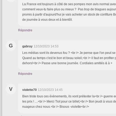
La France est toujours à côté de ses pompes mon avis normal ave
comment veux-tu faire plus ou mieux ? Pas trop de blagues aujour
promis à partir d'aujourd'hui je vais acheter un stock de confiture
de journée à vous deux et à bientôt.
Répondre
G
gabray
12/10/2023 14:53
Les médias sont ils devenus fou ? <br /> Je pense que l'on peut se
Quand au temps c'est le bon et beau soleil,<br /> il faut en profiter p
dehors!<br /> Passe une bonne journée. Cordiales amitiés & à +
Répondre
V
violette70
12/10/2023 14:45
Bien triste tous ces évènements, ils vont prétexter la<br /> guerre
les prix ! ....<br /> Merci Tiot pour ce billet;<br /> Bon jeudi à vous
nuageux chez nous.<br /> Bisous -violette<br />