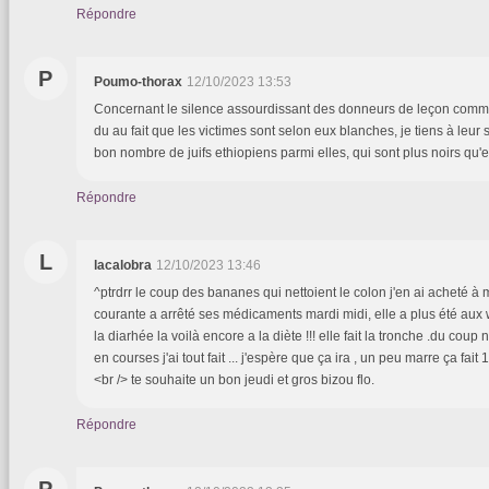
Répondre
P
Poumo-thorax
12/10/2023 13:53
Concernant le silence assourdissant des donneurs de leçon comme
du au fait que les victimes sont selon eux blanches, je tiens à leur s
bon nombre de juifs ethiopiens parmi elles, qui sont plus noirs qu'e
Répondre
L
lacalobra
12/10/2023 13:46
^ptrdrr le coup des bananes qui nettoient le colon j'en ai acheté à 
courante a arrêté ses médicaments mardi midi, elle a plus été aux w
la diarhée la voilà encore a la diète !!! elle fait la tronche .du cou
en courses j'ai tout fait ... j'espère que ça ira , un peu marre ça fait 
<br /> te souhaite un bon jeudi et gros bizou flo.
Répondre
P