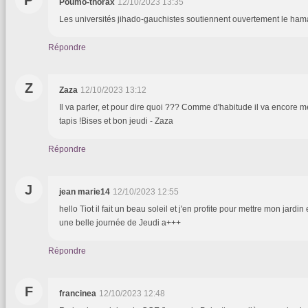
Poumo-thorax
12/10/2023 13:35
Les universités jihado-gauchistes soutiennent ouvertement le hama
Répondre
Z
Zaza
12/10/2023 13:12
Il va parler, et pour dire quoi ??? Comme d'habitude il va encore m
tapis !Bises et bon jeudi - Zaza
Répondre
J
jean marie14
12/10/2023 12:55
hello Tiot il fait un beau soleil et j'en profite pour mettre mon jardin
une belle journée de Jeudi a+++
Répondre
F
francinea
12/10/2023 12:48