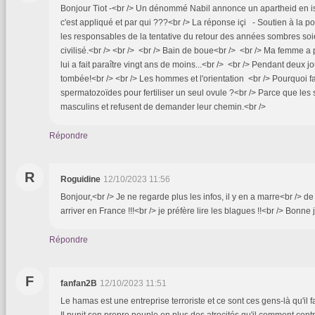
Bonjour Tiot -<br /> Un dénommé Nabil annonce un apartheid en isr
c'est appliqué et par qui ???<br /> La réponse içi - Soutien à la po
les responsables de la tentative du retour des années sombres so
civilisé.<br /> <br /> <br /> Bain de boue<br /> <br /> Ma femme a
lui a fait paraître vingt ans de moins...<br /> <br /> Pendant deux jo
tombée!<br /> <br /> Les hommes et l'orientation <br /> Pourquoi fa
spermatozoïdes pour fertiliser un seul ovule ?<br /> Parce que le
masculins et refusent de demander leur chemin.<br />
Répondre
R
Roguidine
12/10/2023 11:56
Bonjour,<br /> Je ne regarde plus les infos, il y en a marre<br /> d
arriver en France !!!<br /> je préfère lire les blagues !!<br /> Bonne
Répondre
F
fanfan2B
12/10/2023 11:51
Le hamas est une entreprise terroriste et ce sont ces gens-là qu'il 
Il punit son propre peuple en plus des atrocités qu'il comment contr