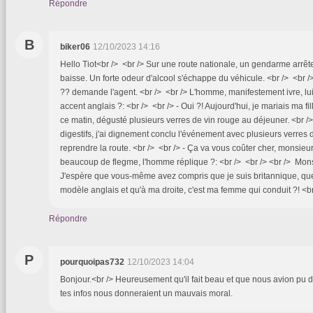
Répondre
B
biker06
12/10/2023 14:16
Hello Tiot<br /> <br /> Sur une route nationale, un gendarme arrête
baisse. Un forte odeur d'alcool s'échappe du véhicule. <br /> <br /
?? demande l'agent. <br /> <br /> L'homme, manifestement ivre, lui
accent anglais ?: <br /> <br /> - Oui ?! Aujourd'hui, je mariais ma fi
ce matin, dégusté plusieurs verres de vin rouge au déjeuner. <br /
digestifs, j'ai dignement conclu l'événement avec plusieurs verres
reprendre la route. <br /> <br /> - Ça va vous coûter cher, monsieur
beaucoup de flegme, l'homme réplique ?: <br /> <br /> <br /> Monsi
J'espère que vous-même avez compris que je suis britannique, que
modèle anglais et qu'à ma droite, c'est ma femme qui conduit ?! <b
Répondre
P
pourquoipas732
12/10/2023 14:04
Bonjour.<br /> Heureusement qu'il fait beau et que nous avion pu d
tes infos nous donneraient un mauvais moral.