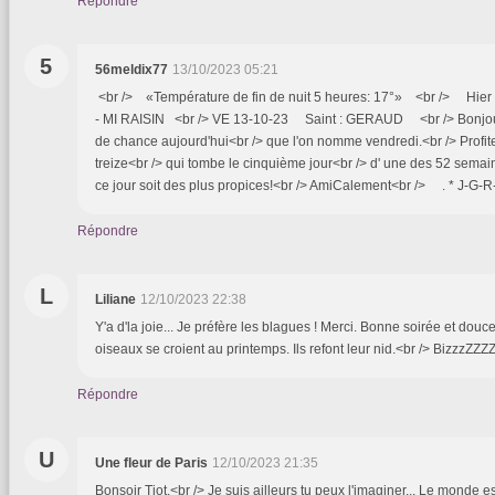
Répondre
5
56meldix77
13/10/2023 05:21
<br /> «Température de fin de nuit 5 heures: 17°» <br /> Hie
- MI RAISIN <br /> VE 13-10-23 Saint : GERAUD <br /> Bonjour
de chance aujourd'hui<br /> que l'on nomme vendredi.<br /> Profite
treize<br /> qui tombe le cinquième jour<br /> d' une des 52 semai
ce jour soit des plus propices!<br /> AmiCalement<br /> . * J-G-
Répondre
L
Liliane
12/10/2023 22:38
Y'a d'la joie... Je préfère les blagues ! Merci. Bonne soirée et douce
oiseaux se croient au printemps. Ils refont leur nid.<br /> BizzzZZZZ
Répondre
U
Une fleur de Paris
12/10/2023 21:35
Bonsoir Tiot,<br /> Je suis ailleurs tu peux l'imaginer... Le monde 