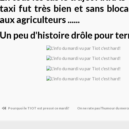
taxi fut très bien et sans bloc
aux agriculteurs ......
Un peu d'histoire drôle pour term
Pourquoi le TIOT est pressé ce mardi?
On ne rate pas l'humour du mercr