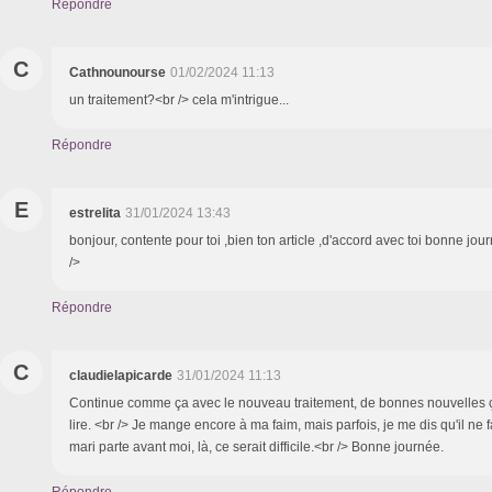
Répondre
C
Cathnounourse
01/02/2024 11:13
un traitement?<br /> cela m'intrigue...
Répondre
E
estrelita
31/01/2024 13:43
bonjour, contente pour toi ,bien ton article ,d'accord avec toi bonne jo
/>
Répondre
C
claudielapicarde
31/01/2024 11:13
Continue comme ça avec le nouveau traitement, de bonnes nouvelles ça 
lire. <br /> Je mange encore à ma faim, mais parfois, je me dis qu'il ne
mari parte avant moi, là, ce serait difficile.<br /> Bonne journée.