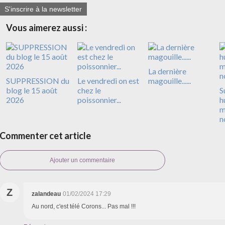
S'inscrire à la newsletter
Vous aimerez aussi :
La dernière
SUPPRESSION du
Le vendredi on est
magouille......
blog le 15 août
chez le
S
2026
poissonnier...
h
m
n
Commenter cet article
Ajouter un commentaire
Z
zalandeau
01/02/2024 17:29
Au nord, c'est télé Corons... Pas mal !!!