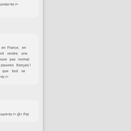
Bonne journée<br />
, en France, en
ient rendre une
trouve pas normal
auvres français !
est que tout se
br />
aisant<br /> @+ Pat