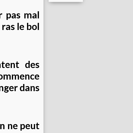
er pas mal
 ras le bol
ntent des
 commence
nger dans
'on ne peut