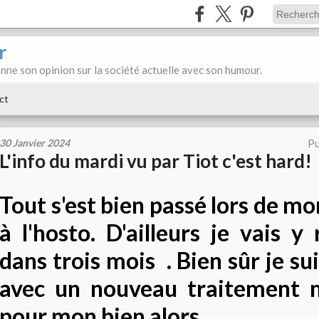
r
donne son opinion sur la société actuelle avec son humour.
ct
30 Janvier 2024
Pu
L'info du mardi vu par Tiot c'est hard!
Tout s'est bien passé lors de 
à l'hosto. D'ailleurs je vais y
dans trois mois . Bien sûr je sui
avec un nouveau traitement m
pour mon bien alors.....