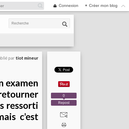
Connexion
+
Créer mon blog
blié par
tiot mineur
mon examen
 retourner
0
s ressorti
Repost
ais c'est