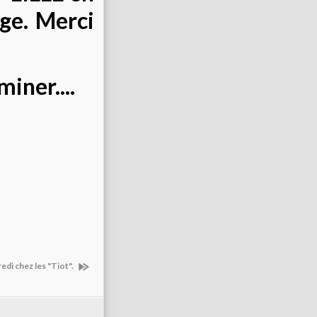
age. Merci
iner....
edi chez les "Tiot".