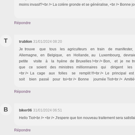
moins invasif?<br /> La colère gronde et se généralise, <br /> 
Répondre
T
trublion
31/01/2024 08:20
Je trouve que tous les agriculteurs en train de manifester
Allemagne, en Belgique, en Hollande, au Luxembourg, devra
petite visite à la hyène de Bruxelles !<br /> Bon, et je ne 
que ce soient des ministres millionnaires qui dirigent les p
<br /> La cage aux folles se remplit !!!<br /> Le principal 
soit bien passé pour toi<br /> Bonne journée Tiot<br /> Amitié<
Répondre
B
biker06
31/01/2024 06:51
Hello Tiot<br /> <br /> J'espere que ton nouveau traitement sera satisf
Répondre