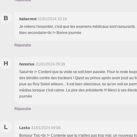
Répondre
B
babacmoi
31/01/2024 10:19
Je retiens l'essentiel, c'est que tes examens médicaux sont rassurants
bien secondaire<br /> Bonne journée
Répondre
H
honorius
31/01/2024 09:39
Salut<br /> Content que ta visite se soit bien passée. Pour le reste tou
des blindés contre des tracteurs ! Qand au prince après avoir joué au M
joue au Roy Soleil ailleurs... Il est bien silencieux, lui qu'on voit en pe
médias lorsque c'est calme. Le pire des présidents !!! Merci à ses électe
journée
Répondre
L
Laska
31/01/2024 09:08
Bonjour Tiot,<br /> Contente que tu n'ailles pas trop mal, un nouveau tr