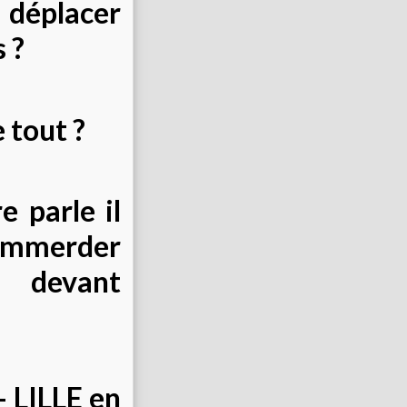
déplacer
 ?
 tout ?
e parle il
'emmerder
s devant
- LILLE en