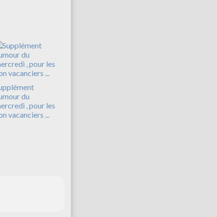
upplément
umour du
ercredi , pour les
on vacanciers ...