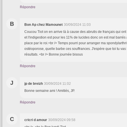
Répondre
B
Bon Ap chez Mamounet
30/09/2024 11:03
Coucou Tiot on en arrive là à cause des abrutis de français qui ont
et l'indigestion est pour les 11% de lucides donc on est mal barrés
place par le roi.<br /> Temps pourri pour arranger ma spondylarthr
ostéoporose, quelle barbe ces souffrances. J'espère que toi tu vas
résultats. <br /> Bonne journée bisous
Répondre
J
jp de breizh
30/09/2024 11:02
Bonne semaine ami ! Amitiés, JP.
Répondre
C
cricri d amour
30/09/2024 09:58