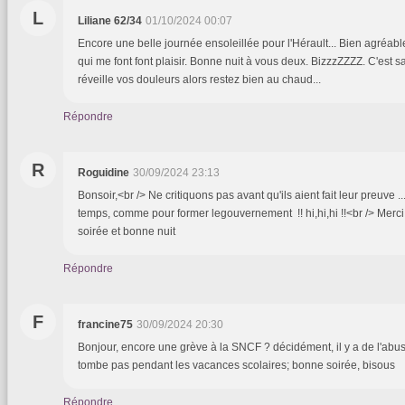
L
Liliane 62/34
01/10/2024 00:07
Encore une belle journée ensoleillée pour l'Hérault... Bien agréable
qui me font font plaisir. Bonne nuit à vous deux. BizzzZZZZ. C'est s
réveille vos douleurs alors restez bien au chaud...
Répondre
R
Roguidine
30/09/2024 23:13
Bonsoir,<br /> Ne critiquons pas avant qu'ils aient fait leur preuve ...I
temps, comme pour former legouvernement !! hi,hi,hi !!<br /> Merc
soirée et bonne nuit
Répondre
F
francine75
30/09/2024 20:30
Bonjour, encore une grève à la SNCF ? décidément, il y a de l'abus !
tombe pas pendant les vacances scolaires; bonne soirée, bisous
Répondre