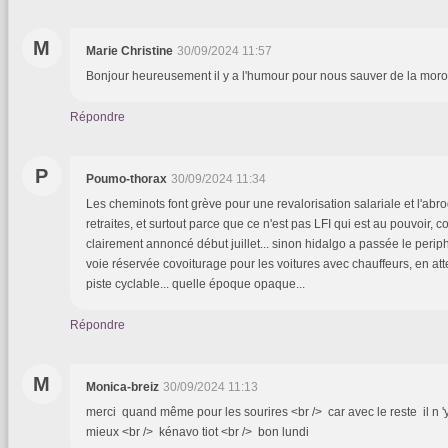
M
Marie Christine
30/09/2024 11:57
Bonjour heureusement il y a l'humour pour nous sauver de la moros
Répondre
P
Poumo-thorax
30/09/2024 11:34
Les cheminots font grève pour une revalorisation salariale et l'abr
retraites, et surtout parce que ce n'est pas LFI qui est au pouvoir, 
clairement annoncé début juillet... sinon hidalgo a passée le perip
voie réservée covoiturage pour les voitures avec chauffeurs, en att
piste cyclable... quelle époque opaque...
Répondre
M
Monica-breiz
30/09/2024 11:13
merci quand même pour les sourires <br /> car avec le reste il n '
mieux <br /> kénavo tiot <br /> bon lundi