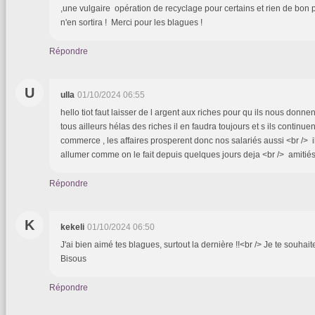
,une vulgaire opération de recyclage pour certains et rien de bon 
n'en sortira ! Merci pour les blagues !
Répondre
U
ulla
01/10/2024 06:55
hello tiot faut laisser de l argent aux riches pour qu ils nous donnent
tous ailleurs hélas des riches il en faudra toujours et s ils continuen
commerce , les affaires prosperent donc nos salariés aussi <br /> il 
allumer comme on le fait depuis quelques jours deja <br /> amitié
Répondre
K
kekeli
01/10/2024 06:50
J'ai bien aimé tes blagues, surtout la dernière !!<br /> Je te souha
Bisous
Répondre