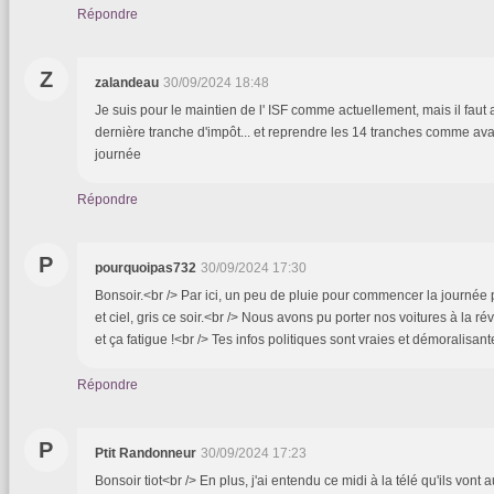
Répondre
Z
zalandeau
30/09/2024 18:48
Je suis pour le maintien de l' ISF comme actuellement, mais il faut
dernière tranche d'impôt... et reprendre les 14 tranches comme ava
journée
Répondre
P
pourquoipas732
30/09/2024 17:30
Bonsoir.<br /> Par ici, un peu de pluie pour commencer la journée 
et ciel, gris ce soir.<br /> Nous avons pu porter nos voitures à la ré
et ça fatigue !<br /> Tes infos politiques sont vraies et démoralisant
Répondre
P
Ptit Randonneur
30/09/2024 17:23
Bonsoir tiot<br /> En plus, j'ai entendu ce midi à la télé qu'ils vont a