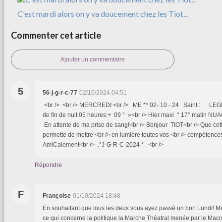
C'est mardi alors on y va doucement chez les Tiot...
Commenter cet article
Ajouter un commentaire
5
56-j-g-r-c-77
02/10/2024 04:51
<br /> <br /> MERCREDI <br /> ME ** 02- 10 - 24 Saint : LEG
de fin de nuit 05 heures:+ 09 ° »<br /> Hier maxi ° 17° matin N
En attente de ma prise de sang!<br /> Bonjour TIOT<br /> Que cett
permette de mettre <br /> en lumière toutes vos <br /> compétences 
AmiCalement<br /> .°J-G-R-C-2024 * . <br />
Répondre
F
Françoise
01/10/2024 18:48
En souhaitant que tous les deux vous ayez passé un bon Lundi! Me
ce qui concerne la politique la Marche Théatral menée par le Macr