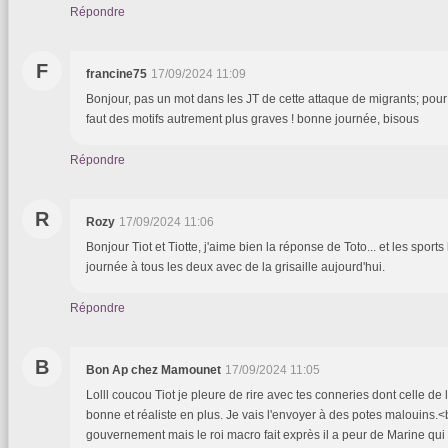
Répondre
F
francine75
17/09/2024 11:09
Bonjour, pas un mot dans les JT de cette attaque de migrants; pour 
faut des motifs autrement plus graves ! bonne journée, bisous
Répondre
R
Rozy
17/09/2024 11:06
Bonjour Tiot et Tiotte, j'aime bien la réponse de Toto... et les sports
journée à tous les deux avec de la grisaille aujourd'hui.
Répondre
B
Bon Ap chez Mamounet
17/09/2024 11:05
Lolll coucou Tiot je pleure de rire avec tes conneries dont celle de l
bonne et réaliste en plus. Je vais l'envoyer à des potes malouins.<
gouvernement mais le roi macro fait exprès il a peur de Marine qui c