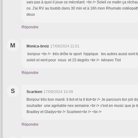
sais pas à quoi il joue ce mécréant. <br /> Soleil ce matin ça réchau
os. J'ai RV au toubib dans 30 min et à 16h mon Rhumato ostéopath
deux
Répondre
M
Monica-breiz
17/09/2024 11:01
bonjour <br /> trés drôle le sport hippique les autres aussi sont
soleil et vent pour nous et 15 degrés <br /> kénavo Tiot
Répondre
S
Scarleen
17/09/2024 10:49
Bonjour très bon mardi. ti tiot et la ti tiot<br /> Je parcours ton joli
souhaiter une agréable nex semaine.<br /> c'est en music que je te 
Bradley et Gladys<br /> Scarleen<br /> <br />
Répondre