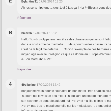
E
Eglantine31
17/09/2024 13:25
Ah les sprts hippique ... c'est tout à fais ça !! <br /> Bises a vous de
Répondre
B
biker06
17/09/2024 13:12
Hello Tiot<br /> Apparemment il y a des chasseurs qui se sont fait
dans le nord armé de machette ..... Mais pourquoi les chasseurs ne 
C'est de la légitime défense ..... On voit l'exemple de ces barbares
moyen âge avec leur religion ce que ça donne en Europe d'accueilli
/> Bon Mardi<br /> Pat
Répondre
4
49cibeline
17/09/2024 12:42
bonjour me voila pour te souhaiter un bon mardi , tres beau soleil
aujourd hui je vais un peu mieux j ai pu faire un peu de menage ,<
son scanner de controle aujourd hui , <br /> et ma fille chimio le ma
,<br /> pas trop le moral pour elle car les metastases s etendent sn
tu? gros bisous nadine