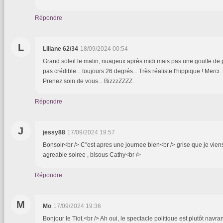
Répondre
L
Liliane 62/34
18/09/2024 00:54
Grand soleil le matin, nuageux après midi mais pas une goutte de pl
pas crédible... toujours 26 degrés... Très réaliste l'hippique ! Merc
Prenez soin de vous... BizzzZZZZ.
Répondre
J
jessy88
17/09/2024 19:57
Bonsoir<br /> C''est apres une journee bien<br /> grise que je vien
agreable soiree , bisous Cathy<br />
Répondre
M
Mo
17/09/2024 19:36
Bonjour le Tiot,<br /> Ah oui, le spectacle politique est plutôt navran