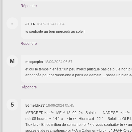
Répondre
-
-O_O-
18/09/2024 08:04
te souhaite un bon mercredi au soleil
Répondre
M
moqueplet
18/09/2024 06:57
et oui le temps hier était un peu mieux puisque pas de pluie non p
annoncée pour ce week-end à partir de demain.....passe un bien 
Répondre
5
56meldix77
18/09/2024 05:45
MERCREDI<br /> ME ** 18- 09- 24 Sainte : NADEGE <br /> -T
nuit 05 heures:+ 14 ° » <br /> Hier maxi 22 ° Soleil – sOLEIL
Tiot<br /> En ce milieu de semaine,<br /> je vous souhaite<br /> u
succès et de réalisations.<br /> AmiCalement<br /> . * J-G-R-C-2024