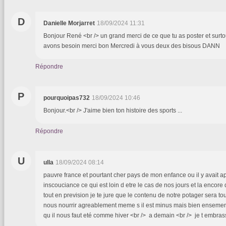
D
Danielle Morjarret
18/09/2024 11:31
Bonjour René <br /> un grand merci de ce que tu as poster et surt
avons besoin merci bon Mercredi à vous deux des bisous DANN
Répondre
P
pourquoipas732
18/09/2024 10:46
Bonjour.<br /> J'aime bien ton histoire des sports ...
Répondre
U
ulla
18/09/2024 08:14
pauvre france et pourtant cher pays de mon enfance ou il y avait ap
inscouciance ce qui est loin d etre le cas de nos jours et la encor
tout en prevision je te jure que le contenu de notre potager sera to
nous nourrir agreablement meme s il est minus mais bien ensemen
qu il nous faut eté comme hiver <br /> a demain <br /> je t embra