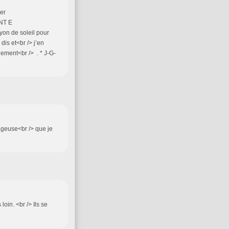
er
SAINT E
on de soleil pour
dis et<br /> j’en
ement<br /> . * J-G-
ageuse<br /> que je
loin. <br /> Ils se