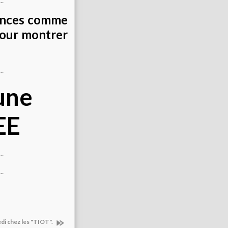
cances comme
pour montrer
une
EE
di chez les "TIOT".