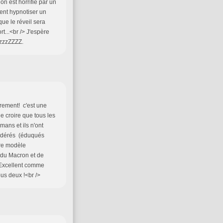
n est horrifié par un
ment hypnotiser un
que le réveil sera
rt...<br /> J'espère
BizzzZZZZ.
trement! c'est une
de croire que tous les
ans et ils n'ont
modérés (éduqués
tre modèle
 du Macron et de
! Excellent comme
ous deux !<br />