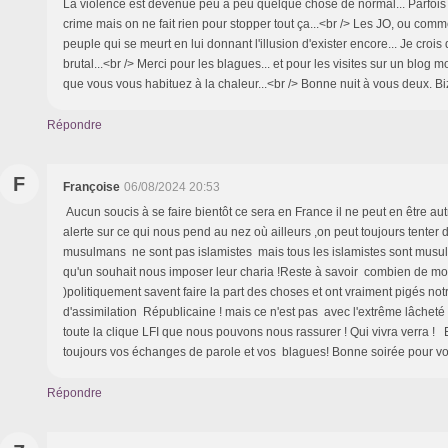
La violence est devenue peu à peu quelque chose de normal... Parfois o
crime mais on ne fait rien pour stopper tout ça...<br /> Les JO, ou com
peuple qui se meurt en lui donnant l'illusion d'exister encore... Je crois 
brutal...<br /> Merci pour les blagues... et pour les visites sur un blog mo
que vous vous habituez à la chaleur...<br /> Bonne nuit à vous deux. 
Répondre
F
Françoise
06/08/2024 20:53
Aucun soucis à se faire bientôt ce sera en France il ne peut en être au
alerte sur ce qui nous pend au nez où ailleurs ,on peut toujours tenter 
musulmans ne sont pas islamistes mais tous les islamistes sont musulm
qu'un souhait nous imposer leur charia !Reste à savoir combien de 
)politiquement savent faire la part des choses et ont vraiment pigés no
d'assimilation Républicaine ! mais ce n'est pas avec l'extrême lâcheté
toute la clique LFI que nous pouvons nous rassurer ! Qui vivra verra 
toujours vos échanges de parole et vos blagues! Bonne soirée pour v
Répondre