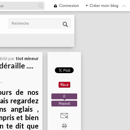
Connexion
+
Créer mon blog
blié par
tiot mineur
raille ....
ours de nos
0
mais regardez
Repost
ns anglais ,
pris et bien
n te dit que