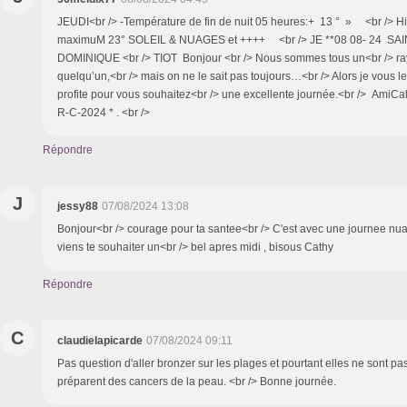
JEUDI<br /> -Température de fin de nuit 05 heures:+ 13 ° » <br /> Hi
maximuM 23° SOLEIL & NUAGES et ++++ <br /> JE **08 08- 24 
DOMINIQUE <br /> TIOT Bonjour <br /> Nous sommes tous un<br /> ray
quelqu’un,<br /> mais on ne le sait pas toujours…<br /> Alors je vous le 
profite pour vous souhaitez<br /> une excellente journée.<br /> AmiCal
R-C-2024 * . <br />
Répondre
J
jessy88
07/08/2024 13:08
Bonjour<br /> courage pour ta santee<br /> C'est avec une journee nu
viens te souhaiter un<br /> bel apres midi , bisous Cathy
Répondre
C
claudielapicarde
07/08/2024 09:11
Pas question d'aller bronzer sur les plages et pourtant elles ne sont pas 
préparent des cancers de la peau. <br /> Bonne journée.