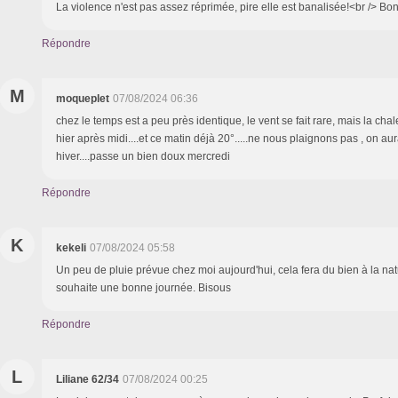
La violence n'est pas assez réprimée, pire elle est banalisée!<br /> Bo
Répondre
M
moqueplet
07/08/2024 06:36
chez le temps est a peu près identique, le vent se fait rare, mais la chal
hier après midi....et ce matin déjà 20°.....ne nous plaignons pas , on au
hiver....passe un bien doux mercredi
Répondre
K
kekeli
07/08/2024 05:58
Un peu de pluie prévue chez moi aujourd'hui, cela fera du bien à la natu
souhaite une bonne journée. Bisous
Répondre
L
Liliane 62/34
07/08/2024 00:25