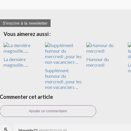
S'inscrire à la newsletter
Vous aimerez aussi :
La dernière
Humour du
magouille......
mercredi
L
Supplément
s
humour du
mercredi , pour les
non vacanciers ...
Commenter cet article
Ajouter un commentaire
5
56meldix77
08/08/2024 04:45