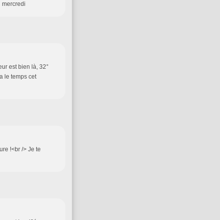
n mercredi
eur est bien là, 32°
ra le temps cet
re !<br /> Je te