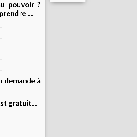
au pouvoir ?
rendre ....
on demande à
 gratuit....