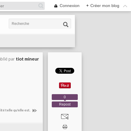
Connexion
+
Créer mon blog
blié par
tiot mineur
0
Repost
té telle qu'elle est.