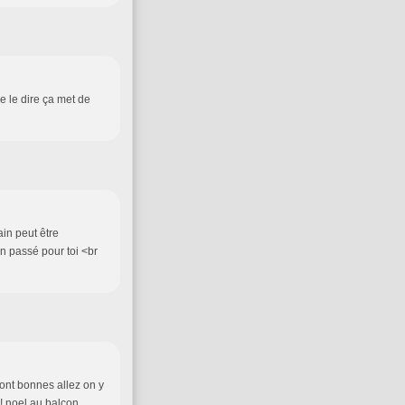
de le dire ça met de
ain peut être
en passé pour toi <br
ront bonnes allez on y
!!! noel au balcon,