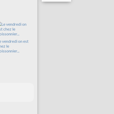
e vendredi on est
hez le
oissonnier...