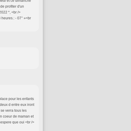
medi et ce dimanche
 de profiter d'un
022 *, <br />
 heures.: - 07° »<br
place pour les enfants
eux d entre eux iront
 se verra tous les
mon coeur de maman et
j espere que oui <br />