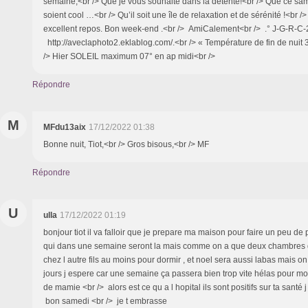
semaine,<br /> Que je vous souhaite dans la détente!<br /> Que ce sa
soient cool …<br /> Qu’il soit une île de relaxation et de sérénité !<br />
excellent repos. Bon week-end .<br /> AmiCalement<br /> .° J-G-R-C-2
http://aveclaphoto2.eklablog.com/.<br /> « Température de fin de nuit 3
/> Hier SOLEIL maximum 07° en ap midi<br />
Répondre
M
MFdu13aix
17/12/2022 01:38
Bonne nuit, Tiot,<br /> Gros bisous,<br /> MF
Répondre
U
ulla
17/12/2022 01:19
bonjour tiot il va falloir que je prepare ma maison pour faire un peu de 
qui dans une semaine seront la mais comme on a que deux chambres d
chez l autre fils au moins pour dormir , et noel sera aussi labas mais on
jours j espere car une semaine ça passera bien trop vite hélas pour 
de mamie <br /> alors est ce qu a l hopital ils sont positifs sur ta santé 
bon samedi <br /> je t embrasse