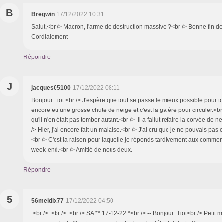
B
Bregwin
17/12/2022 10:31
Salut,<br /> Macron, l'arme de destruction massive ?<br /> Bonne fin d
Cordialement -
Répondre
J
jacques05100
17/12/2022 08:11
Bonjour Tiot.<br /> J'espère que tout se passe le mieux possible pour t
encore eu une grosse chute de neige et c'est la galère pour circuler.<br
qu'il n'en était pas tomber autant.<br /> Il a fallut refaire la corvée de 
/> Hier, j'ai encore fait un malaise.<br /> J'ai cru que je ne pouvais pas 
<br /> C'est la raison pour laquelle je réponds tardivement aux comme
week-end.<br /> Amitié de nous deux.
Répondre
5
56meldix77
17/12/2022 04:50
<br /> <br /> <br /> SA ** 17-12-22 *<br /> -- Bonjour Tiot<br /> Petit 