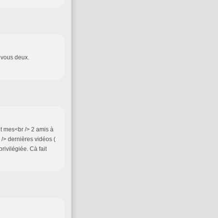
à vous deux.
t mes<br /> 2 amis à
/> dernières vidéos (
rivilégiée. Cà fait