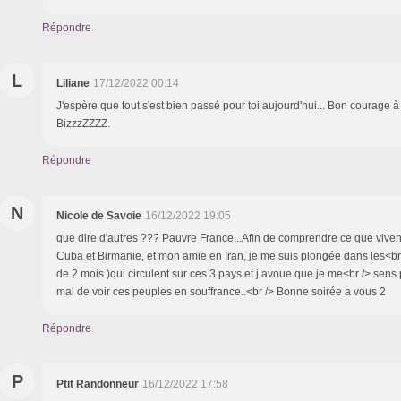
Répondre
L
Liliane
17/12/2022 00:14
J'espère que tout s'est bien passé pour toi aujourd'hui... Bon courage 
BizzzZZZZ.
Répondre
N
Nicole de Savoie
16/12/2022 19:05
que dire d'autres ??? Pauvre France...Afin de comprendre ce que viven
Cuba et Birmanie, et mon amie en Iran, je me suis plongée dans les<br 
de 2 mois )qui circulent sur ces 3 pays et j avoue que je me<br /> sens p
mal de voir ces peuples en souffrance..<br /> Bonne soirée a vous 2
Répondre
P
Ptit Randonneur
16/12/2022 17:58