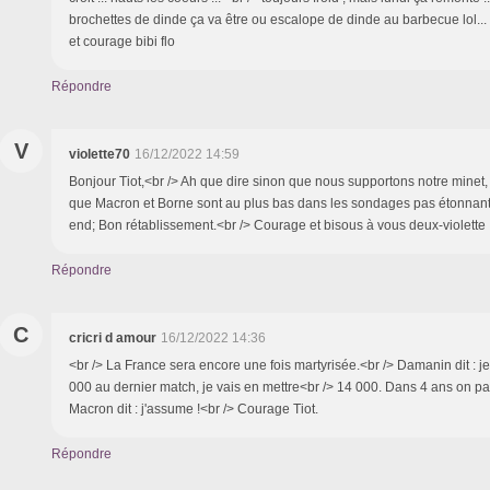
brochettes de dinde ça va être ou escalope de dinde au barbecue lol...
et courage bibi flo
Répondre
V
violette70
16/12/2022 14:59
Bonjour Tiot,<br /> Ah que dire sinon que nous supportons notre minet, j
que Macron et Borne sont au plus bas dans les sondages pas étonnant 
end; Bon rétablissement.<br /> Courage et bisous à vous deux-violette
Répondre
C
cricri d amour
16/12/2022 14:36
<br /> La France sera encore une fois martyrisée.<br /> Damanin dit : je g
000 au dernier match, je vais en mettre<br /> 14 000. Dans 4 ans on pa
Macron dit : j'assume !<br /> Courage Tiot.
Répondre