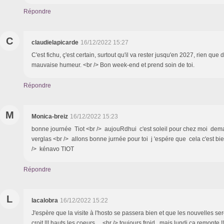
Répondre
C
claudielapicarde
16/12/2022 15:27
C'est fichu, ç'est certain, surtout qu'il va rester jusqu'en 2027, rien que 
mauvaise humeur. <br /> Bon week-end et prend soin de toi.
Répondre
M
Monica-breiz
16/12/2022 15:23
bonne journée Tiot <br /> aujouRdhui c'est soleil pour chez moi dem
verglas <br /> allons bonne jurnée pour toi j 'espére que cela c'est bi
/> kénavo TIOT
Répondre
L
lacalobra
16/12/2022 15:22
J'espère que la visite à l'hosto se passera bien et que les nouvelles se
croit !!! hauts les coeurs ... <br /> toujours froid , mais lundi ça remonte 