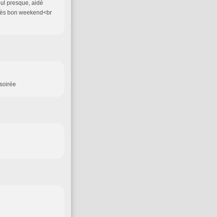
 seul presque, aidé
très bon weekend<br
 soirée