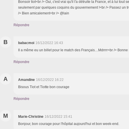
Bonsoir tiot<br /> Oui, c'est vrai qu'il l'a détruite la France, et à lui tout
seulement par quelques coquins du gouvernement !<br /> Passez un 
/> Bien amicalement<br /> @lain
Répondre
B
babacmoi
16/12/2022 16:43
Il a même eu un billet pour le match des Français....Mdrrrr<br /> Bonne
Répondre
A
Amandine
16/12/2022 16:22
Bisous Tiot et Tiotte bon courage
Répondre
M
Marie-Christine
16/12/2022 15:41
Bonjour, bon courage pour l'hôpital aujourd'hui et bon week-end.