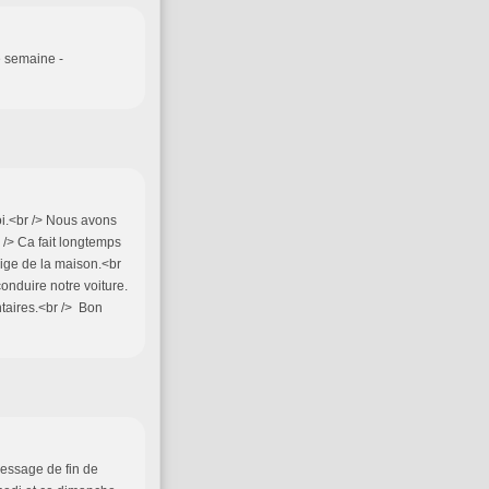
e semaine -
oi.<br /> Nous avons
 /> Ca fait longtemps
neige de la maison.<br
conduire notre voiture.
ntaires.<br /> Bon
message de fin de