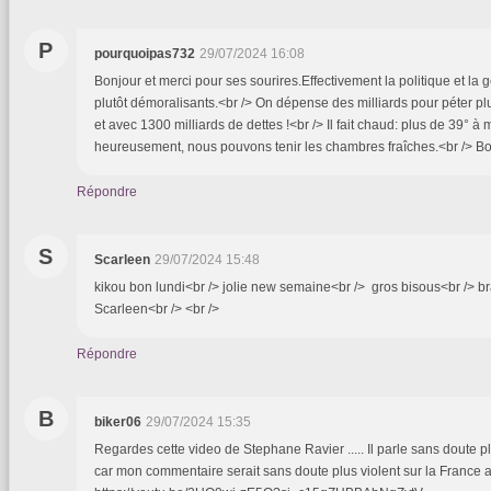
P
pourquoipas732
29/07/2024 16:08
Bonjour et merci pour ses sourires.Effectivement la politique et la 
plutôt démoralisants.<br /> On dépense des milliards pour péter plu
et avec 1300 milliards de dettes !<br /> Il fait chaud: plus de 39° 
heureusement, nous pouvons tenir les chambres fraîches.<br /> Bo
Répondre
S
Scarleen
29/07/2024 15:48
kikou bon lundi<br /> jolie new semaine<br /> gros bisous<br /> br
Scarleen<br /> <br />
Répondre
B
biker06
29/07/2024 15:35
Regardes cette video de Stephane Ravier ..... Il parle sans doute 
car mon commentaire serait sans doute plus violent sur la France ac