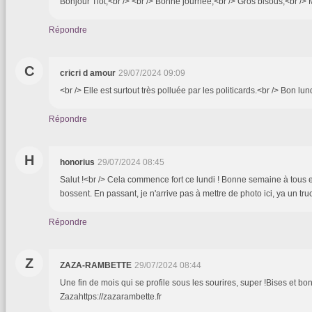
Bonjour Tiot,<br /> <br /> Bonne journée,<br /> Gros bisous,<br />
Répondre
C
cricri d amour
29/07/2024 09:09
<br /> Elle est surtout très polluée par les politicards.<br /> Bon lund
Répondre
H
honorius
29/07/2024 08:45
Salut !<br /> Cela commence fort ce lundi ! Bonne semaine à tous 
bossent. En passant, je n'arrive pas à mettre de photo ici, ya un tru
Répondre
Z
ZAZA-RAMBETTE
29/07/2024 08:44
Une fin de mois qui se profile sous les sourires, super !Bises et b
Zazahttps://zazarambette.fr