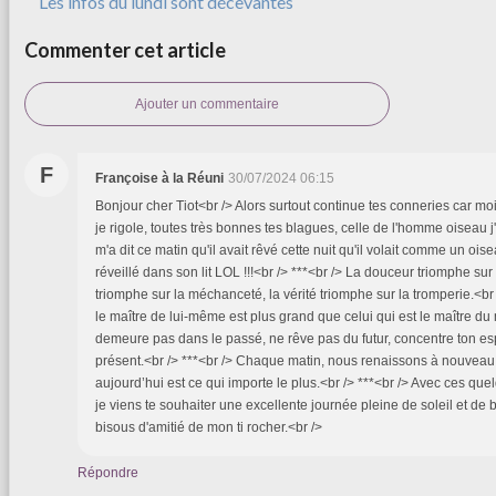
Les infos du lundi sont décevantes
Commenter cet article
Ajouter un commentaire
F
Françoise à la Réuni
30/07/2024 06:15
Bonjour cher Tiot<br /> Alors surtout continue tes conneries car moi
je rigole, toutes très bonnes tes blagues, celle de l'homme oiseau j
m'a dit ce matin qu'il avait rêvé cette nuit qu'il volait comme un ois
réveillé dans son lit LOL !!!<br /> ***<br /> La douceur triomphe sur 
triomphe sur la méchanceté, la vérité triomphe sur la tromperie.<br /
le maître de lui-même est plus grand que celui qui est le maître du
demeure pas dans le passé, ne rêve pas du futur, concentre ton es
présent.<br /> ***<br /> Chaque matin, nous renaissons à nouveau
aujourd’hui est ce qui importe le plus.<br /> ***<br /> Avec ces que
je viens te souhaiter une excellente journée pleine de soleil et de
bisous d'amitié de mon ti rocher.<br />
Répondre