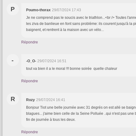
P
Poumo-thorax
29/07/2024 17:43
Je ne comprend pas le soucis avec le triathlon...<br /> Toutes l'ann
les ziva de banlieue en font sans problème: ils courent jusqu'à la 
baignent, et rentrent à la maison avec un vélo...
Répondre
-
-O_O-
29/07/2024 16:51
tout va bien il a le moral !!! bonne soirée quelle chaleur
Répondre
R
Rozy
29/07/2024 16:41
Bonjour Tiot une belle journée avec 31 degrés on est allé se baigne
blagues... j'aime bien celle de la Seine Polluée ..qui n'est pas une 
fin de journée à tous les deux.
Répondre