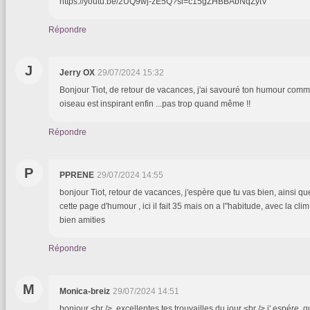
https://youtu.be/2UQ9wj-zE5Q?si=c15gZHBBAbNqZytV
Répondre
J
Jerry OX
29/07/2024 15:32
Bonjour Tiot, de retour de vacances, j'ai savouré ton humour co
oiseau est inspirant enfin ...pas trop quand même !!
Répondre
P
PPRENE
29/07/2024 14:55
bonjour Tiot, retour de vacances, j'espère que tu vas bien, ainsi qu
cette page d'humour , ici il fait 35 mais on a l"habitude, avec la clim
bien amities
Répondre
M
Monica-breiz
29/07/2024 14:51
bonjour <br /> excellentes tes trouvailles du jour <br /> j' espére 