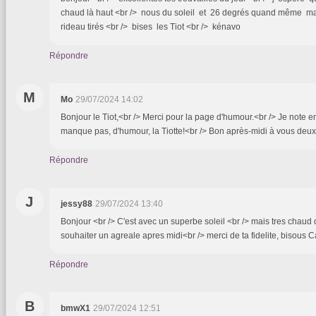
chaud là haut <br /> nous du soleil et 26 degrés quand même ma
rideau tirés <br /> bises les Tiot <br /> kénavo
Répondre
M
Mo
29/07/2024 14:02
Bonjour le Tiot,<br /> Merci pour la page d'humour.<br /> Je note e
manque pas, d'humour, la Tiotte!<br /> Bon après-midi à vous deu
Répondre
J
jessy88
29/07/2024 13:40
Bonjour <br /> C'est avec un superbe soleil <br /> mais tres chaud 
souhaiter un agreale apres midi<br /> merci de ta fidelite, bisous C
Répondre
B
bmwX1
29/07/2024 12:51