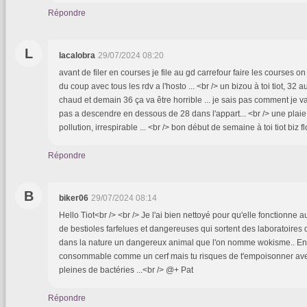
Répondre
L
lacalobra
29/07/2024 08:20
avant de filer en courses je file au gd carrefour faire les courses on
du coup avec tous les rdv a l'hosto ... <br /> un bizou à toi tiot, 32 a
chaud et demain 36 ça va être horrible ... je sais pas comment je vais
pas a descendre en dessous de 28 dans l'appart... <br /> une plaie l
pollution, irrespirable ... <br /> bon début de semaine à toi tiot biz fl
Répondre
B
biker06
29/07/2024 08:14
Hello Tiot<br /> <br /> Je l'ai bien nettoyé pour qu'elle fonctionne au c
de bestioles farfelues et dangereuses qui sortent des laboratoires d
dans la nature un dangereux animal que l'on nomme wokisme.. En
consommable comme un cerf mais tu risques de t'empoisonner avec
pleines de bactéries ...<br /> @+ Pat
Répondre