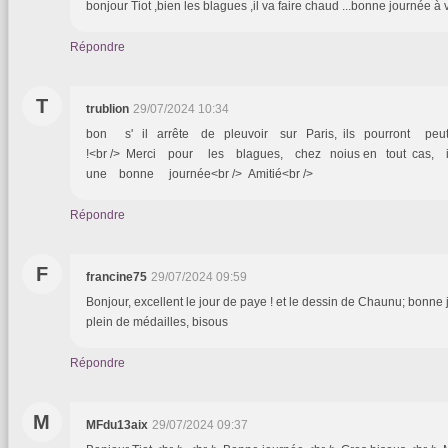
bonjour Tiot ,bien les blagues ,il va faire chaud ...bonne journée à
Répondre
T
trublion
29/07/2024 10:34
bon s' il arrête de pleuvoir sur Paris, ils pourront peut 
!<br /> Merci pour les blagues, chez noius en tout cas, il
une bonne journée<br /> Amitié<br />
Répondre
F
francine75
29/07/2024 09:59
Bonjour, excellent le jour de paye ! et le dessin de Chaunu; bonne
plein de médailles, bisous
Répondre
M
MFdu13aix
29/07/2024 09:37