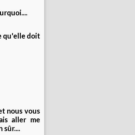
rquoi....
e qu'elle doit
t nous vous
is aller me
sûr....