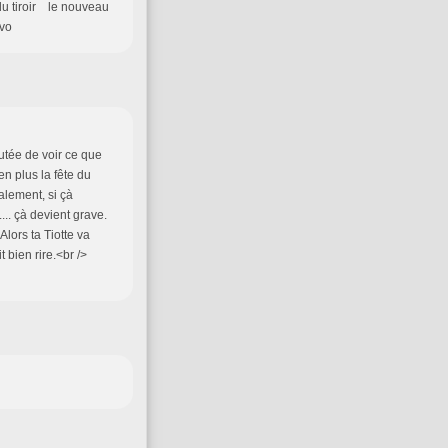
du tiroir le nouveau
avo
outée de voir ce que
n plus la fête du
alement, si çà
... çà devient grave.
 Alors ta Tiotte va
 bien rire.<br />