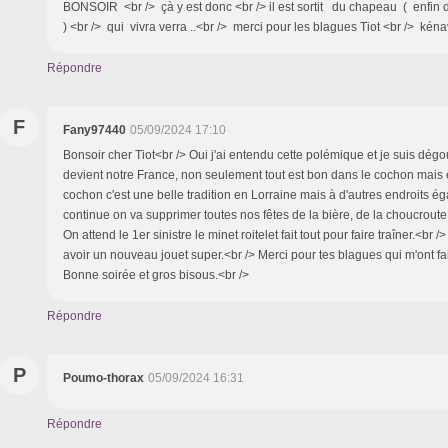
BONSOIR <br /> çà y est donc <br /> il est sortit du chapeau ( enfin 
) <br /> qui vivra verra ..<br /> merci pour les blagues Tiot <br /> kén
Répondre
F
Fany97440
05/09/2024 17:10
Bonsoir cher Tiot<br /> Oui j'ai entendu cette polémique et je suis dég
devient notre France, non seulement tout est bon dans le cochon mais e
cochon c'est une belle tradition en Lorraine mais à d'autres endroits ég
continue on va supprimer toutes nos fêtes de la bière, de la choucroute.
On attend le 1er sinistre le minet roitelet fait tout pour faire traîner.<br />
avoir un nouveau jouet super.<br /> Merci pour tes blagues qui m'ont fait
Bonne soirée et gros bisous.<br />
Répondre
P
Poumo-thorax
05/09/2024 16:31
Répondre