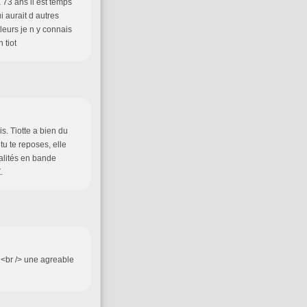
 73 ans il est temps
 aurait d autres
lleurs je n y connais
 tiot
ais. Tiotte a bien du
tu te reposes, elle
ualités en bande
.
r <br /> une agreable