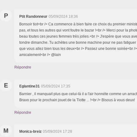
P
Ptit Randonneur
05/09/2024 18:36
Bonsoir tiot<br /> Ca commence à bien faire ce choix du premier ministr
pas, et tous les autres qui vont foutre le bazar !<br /> Merci pour la photo
beau toutes ces jeunes femmes très jolies.<br /> J'espère que vous ave
tondre dimanche. Tu achètes une bonne machine pour ne pas fatiguer ti
que vous allez bien tous les deux<br /> Passez une bonne soirée<br /
amicalement<br /> @lain
Répondre
E
Eglantine31
05/09/2024 17:35
Barnier , il manquait plus que celui-là il a l'air honnéte comme un arrac
Bravo pour le prochain jouet de la Tiotte ... !<br /> Bisous à vous deux!
Répondre
M
Monica-breiz
05/09/2024 17:28