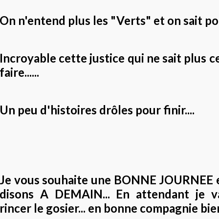
On n'entend plus les "Verts" et on sait pou
Incroyable cette justice qui ne sait plus c
faire......
Un peu d'histoires drôles pour finir....
Je vous souhaite une BONNE JOURNEE e
disons A DEMAIN... En attendant je va
rincer le gosier... en bonne compagnie bien 