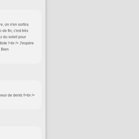
e, on n'en sortira
 de fin, c'est très
z du soleil pour
ote !<br /> J'espère
> Bien
heur de dents !!<br />