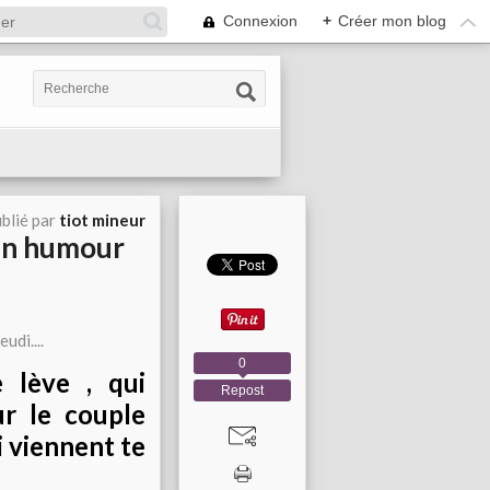
Connexion
+
Créer mon blog
blié par
tiot mineur
ain humour
0
 lève , qui
Repost
ur le couple
ui viennent te