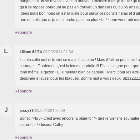
bonjour tiot on se reveille avec un nouveau ministre mais je trouve qu a
qu il se repose pourquoi ne pas en trouver un dans les 60 ou 65 ans qui
idées mais bon nous on est la juste pour servir ces pontifs hélas et d ai
rien en politique et je ne cherche pas non plus <br /> bon vendredi mon
Répondre
L
Liliane 62/34
06/09/2024 01:34
Il a plu cette nuit et le ciel ce matin était bleu ! Mais il fait un peu plus fr
courage... Finalement ç'est la femme parfaite !!! Elle te soigne pour que 
tond même le gazon ! Elle méritait bien ce cadeau ! Merci pour les act
dessinée et aussi pour les blagues. Bonne nuit à vous deux. BizzzZZZZ
Répondre
J
jessy88
05/09/2024 20:09
Bonsoir<br /> C'est avec encore la pluie<br /> que je viens te souhaite
soiree<br /> bisous Cathy
Répondre