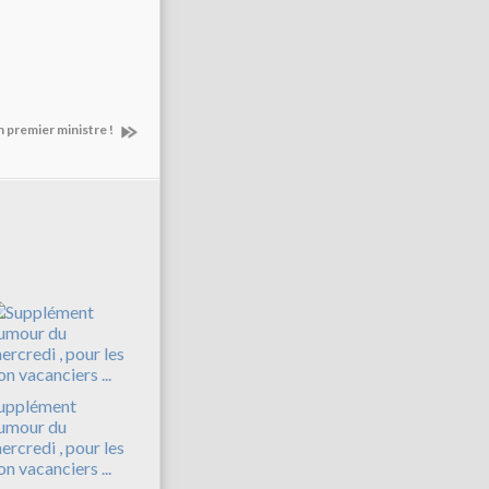
n premier ministre !
upplément
umour du
ercredi , pour les
on vacanciers ...