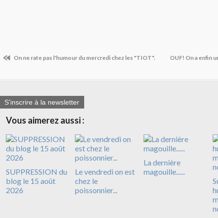
On ne rate pas l'humour du mercredi chez les "TIOT".
OUF! On a enfin u
S'inscrire à la newsletter
Vous aimerez aussi :
La dernière
SUPPRESSION du
Le vendredi on est
magouille......
blog le 15 août
chez le
S
2026
poissonnier...
h
m
n