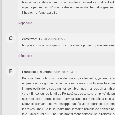
bien au moral de maman qui l'a dans les chaussettes on diraitt enfin
/> je ne pense pas qu'on aura des nouvelles de l'hématologue aujour
ll'hosto... je t'embrasse flo
Répondre
C
chevrette13
20/05/2024 13:27
bonjour<br /> je crois qu'on dit anniversaire pluvieux, anniversaire
Répondre
F
Françoise (Réunion)
20/05/2024 13:01
Bonjour cher Tiot<br /> Et oui de pire en pire les infos, çà craint vra
en jour avec ce gouvernement à la ramasse.<br /> Tu m'as fais bien
images et dis donc ces gamines sont bien gourmandes ah ah ah LOL !
<br /> En ce jour de lundi de Pentecôte, que tu sois rempli(e) de pu
accomplir de grandes choses. Joyeux lundi de Pentecôte à toi et à 
Nouvelle semaine, nouvelles opportunités. Je te souhaite une se
tes rêves !<br /> Je te souhaite une semaine remplie de bonnes no
joie illimitée.<br /> Du haut de mon ti rocher ensoleillé je t'envoie 