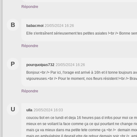
Répondre
B
babacmoi
20/05/2024 16:26
Elle s'entraînent sérieusement tes petites asiates !<br /> Bonne s
Répondre
P
pourquoipas732
20/05/2024 16:26
Bonjour.<br /> Par ici, l'orage est arrivé à 16h et il tonne toujours 
vigoureuses.<br /> Pour le moment, nos fleurs résistent !<br /> Bra
Répondre
U
ulla
20/05/2024 16:03
coucou tiot en ce lundi et deja 16 heures pas d infos pour moi ce 
mieux en se voilant la face comme ça ce qui pourtant ne change rie
mais ça va mieux dans ma petite tete comme ça <br /> demain mon 
mais en ambulatoire il devrait etre de retour demain soir <br /> ami