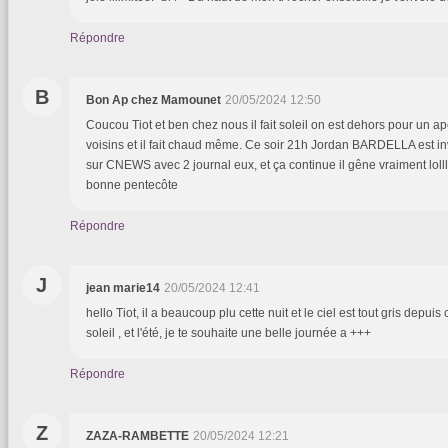
Répondre
B
Bon Ap chez Mamounet
20/05/2024 12:50
Coucou Tiot et ben chez nous il fait soleil on est dehors pour un 
voisins et il fait chaud même. Ce soir 21h Jordan BARDELLA est i
sur CNEWS avec 2 journal eux, et ça continue il gêne vraiment lolll
bonne pentecôte
Répondre
J
jean marie14
20/05/2024 12:41
hello Tiot, il a beaucoup plu cette nuit et le ciel est tout gris depuis
soleil , et l'été, je te souhaite une belle journée a +++
Répondre
Z
ZAZA-RAMBETTE
20/05/2024 12:21