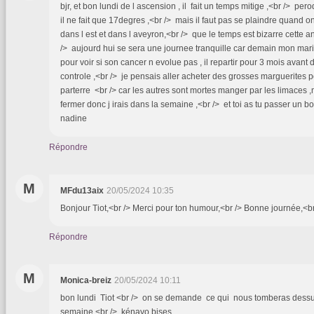
bjr, et bon lundi de l ascension , il fait un temps mitige ,<br /> per
il ne fait que 17degres ,<br /> mais il faut pas se plaindre quand o
dans l est et dans l aveyron,<br /> que le temps est bizarre cette ann
/> aujourd hui se sera une journee tranquille car demain mon mar
pour voir si son cancer n evolue pas , il repartir pour 3 mois avant 
controle ,<br /> je pensais aller acheter des grosses marguerites
parterre <br /> car les autres sont mortes manger par les limaces ,
fermer donc j irais dans la semaine ,<br /> et toi as tu passer un 
nadine
Répondre
M
MFdu13aix
20/05/2024 10:35
Bonjour Tiot,<br /> Merci pour ton humour,<br /> Bonne journée,<br
Répondre
M
Monica-breiz
20/05/2024 10:11
bon lundi Tiot <br /> on se demande ce qui nous tomberas dessu
semaine <br /> kénavo bises