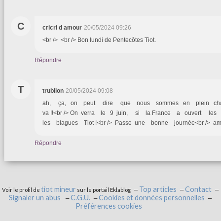
C
cricri d amour
20/05/2024 09:26
<br /> <br /> Bon lundi de Pentecôtes Tiot.
Répondre
T
trublion
20/05/2024 09:08
ah, ça, on peut dire que nous sommes en plein cha
va !!<br /> On verra le 9 juin, si la France a ouvert les 
les blagues Tiot !<br /> Passe une bonne journée<br /> amit
Répondre
tiot mineur
Top articles
Contact
Voir le profil de
sur le portail Eklablog
Signaler un abus
C.G.U.
Cookies et données personnelles
Préférences cookies