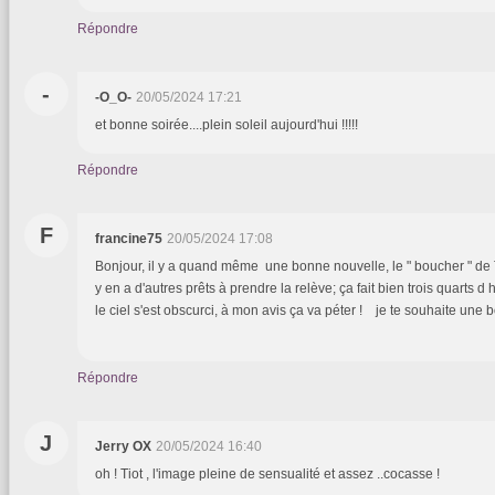
Répondre
-
-O_O-
20/05/2024 17:21
et bonne soirée....plein soleil aujourd'hui !!!!!
Répondre
F
francine75
20/05/2024 17:08
Bonjour, il y a quand même une bonne nouvelle, le " boucher " de 
y en a d'autres prêts à prendre la relève; ça fait bien trois quarts 
le ciel s'est obscurci, à mon avis ça va péter ! je te souhaite une 
Répondre
J
Jerry OX
20/05/2024 16:40
oh ! Tiot , l'image pleine de sensualité et assez ..cocasse !