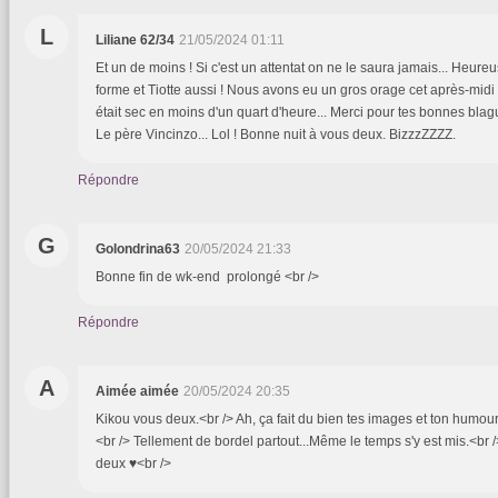
L
Liliane 62/34
21/05/2024 01:11
Et un de moins ! Si c'est un attentat on ne le saura jamais... Heure
forme et Tiotte aussi ! Nous avons eu un gros orage cet après-midi et
était sec en moins d'un quart d'heure... Merci pour tes bonnes blagu
Le père Vincinzo... Lol ! Bonne nuit à vous deux. BizzzZZZZ.
Répondre
G
Golondrina63
20/05/2024 21:33
Bonne fin de wk-end prolongé <br />
Répondre
A
Aimée aimée
20/05/2024 20:35
Kikou vous deux.<br /> Ah, ça fait du bien tes images et ton humour..
<br /> Tellement de bordel partout...Même le temps s'y est mis.<br 
deux ♥<br />