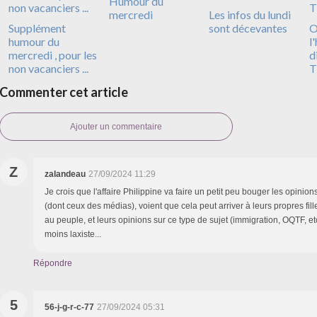
Humour du
mercredi
Les infos du lundi
Supplément
sont décevantes
O
humour du
l
mercredi , pour les
d
non vacanciers ...
T
Commenter cet article
Ajouter un commentaire
Z
zalandeau
27/09/2024 11:29
Je crois que l'affaire Philippine va faire un petit peu bouger les opinion
(dont ceux des médias), voient que cela peut arriver à leurs propres fil
au peuple, et leurs opinions sur ce type de sujet (immigration, OQTF, et
moins laxiste...
Répondre
5
56-j-g-r-c-77
27/09/2024 05:31