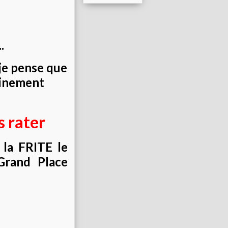
.
 je pense que
ainement
 rater
la FRITE le
Grand Place