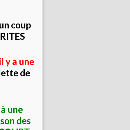
 un coup
FRITES
 y a une
lette de
e à une
son des