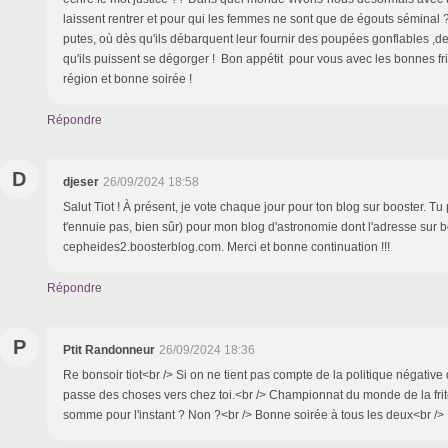
laissent rentrer et pour qui les femmes ne sont que de égouts séminal ?
putes, où dès qu'ils débarquent leur fournir des poupées gonflables ,d
qu'ils puissent se dégorger ! Bon appétit pour vous avec les bonnes fr
région et bonne soirée !
Répondre
D
djeser
26/09/2024 18:58
Salut Tiot ! À présent, je vote chaque jour pour ton blog sur booster. Tu 
t'ennuie pas, bien sûr) pour mon blog d'astronomie dont l'adresse sur bo
cepheides2.boosterblog.com. Merci et bonne continuation !!!
Répondre
P
Ptit Randonneur
26/09/2024 18:36
Re bonsoir tiot<br /> Si on ne tient pas compte de la politique négative d
passe des choses vers chez toi.<br /> Championnat du monde de la frite
somme pour l'instant ? Non ?<br /> Bonne soirée à tous les deux<br />