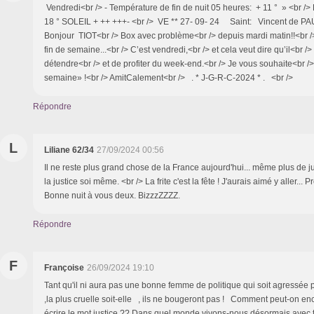
Vendredi<br /> - Température de fin de nuit 05 heures: + 11 ° » <br /
18 ° SOLEIL + ++ +++- <br /> VE ** 27- 09- 24 Saint: Vincent de PA
Bonjour TIOT<br /> Box avec problème<br /> depuis mardi matin!!<br /
fin de semaine...<br /> C’est vendredi,<br /> et cela veut dire qu’il<br /
détendre<br /> et de profiter du week-end.<br /> Je vous souhaite<br /
semaine» !<br /> AmitCalement<br /> . * J-G-R-C-2024 * . <br />
Répondre
L
Liliane 62/34
27/09/2024 00:56
Il ne reste plus grand chose de la France aujourd'hui... même plus de justi
la justice soi même. <br /> La frite c'est la fête ! J'aurais aimé y aller... Pr
Bonne nuit à vous deux. BizzzZZZZ.
Répondre
F
Françoise
26/09/2024 19:10
Tant qu'il ni aura pas une bonne femme de politique qui soit agressée 
,la plus cruelle soit-elle , ils ne bougeront pas ! Comment peut-on e
écrire le mot justice ?? Dans quel monde vivons-nous désormais avec t