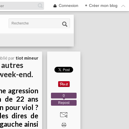
Connexion
+
Créer mon blog
blié par
tiot mineur
 autres
week-end.
he agression
0
n de 22 ans
Repost
n pour viol ?
les dires de
 gauche ainsi