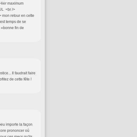
> Hier maximum
UL <br />
> mon retour en cette
> est temps de se
> «bonne fin de
ce... Il faudrait faire
ofitez de cette fête !
peu importe la façon
ncore prononcer où
ous ces mecs qu'ils