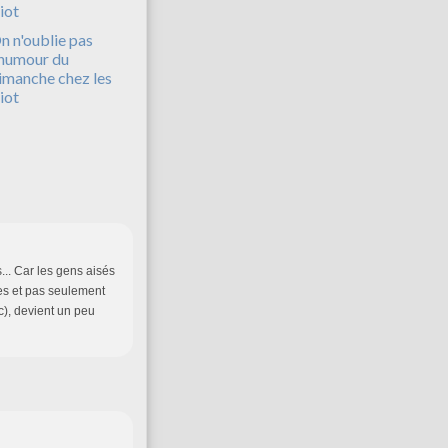
n n'oublie pas
'humour du
imanche chez les
iot
s... Car les gens aisés
les et pas seulement
c), devient un peu