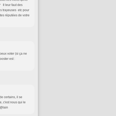
 Il leur faut des
es trayeuses etc pour
ites réputées de votre
peux voter (si ça ne
oster est :
e certains, il se
, c'est nous qui le
 @lain