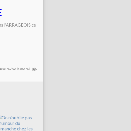
E
se ravive le moral.