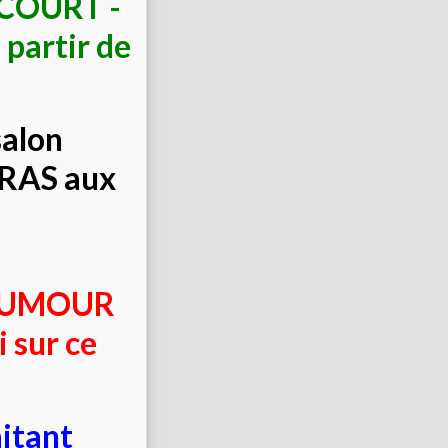
UCOURT -
 partir de
salon
RAS aux
'HUMOUR
 sur ce
aitant