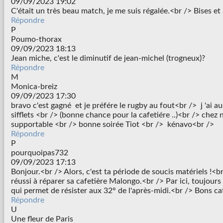
09/09/2023 19:02
C'était un très beau match, je me suis régalée.<br /> Bises et
Répondre
P
Poumo-thorax
09/09/2023 18:13
Jean miche, c'est le diminutif de jean-michel (trogneux)?
Répondre
M
Monica-breiz
09/09/2023 17:30
bravo c'est gagné et je préfére le rugby au fout<br /> j 'ai a
sifflets <br /> (bonne chance pour la cafetiére ..)<br /> che
supportable <br /> bonne soirée Tiot <br /> kénavo<br />
Répondre
P
pourquoipas732
09/09/2023 17:13
Bonjour.<br /> Alors, c'est ta période de soucis matériels !<b
réussi à réparer sa cafetière Malongo.<br /> Par ici, toujours
qui permet de résister aux 32° de l'après-midi.<br /> Bons ca
Répondre
U
Une fleur de Paris