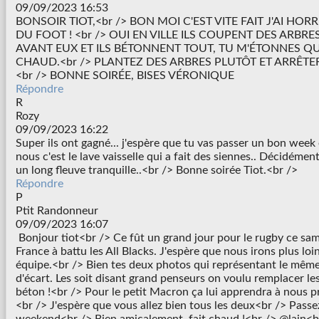
09/09/2023 16:53
BONSOIR TIOT,<br /> BON MOI C'EST VITE FAIT J'AI HO
DU FOOT ! <br /> OUI EN VILLE ILS COUPENT DES ARBRE
AVANT EUX ET ILS BÉTONNENT TOUT, TU M'ÉTONNES QU'
CHAUD.<br /> PLANTEZ DES ARBRES PLUTÔT ET ARRÊTE
<br /> BONNE SOIRÉE, BISES VÉRONIQUE
Répondre
R
Rozy
09/09/2023 16:22
Super ils ont gagné... j'espère que tu vas passer un bon week 
nous c'est le lave vaisselle qui a fait des siennes.. Décidément
un long fleuve tranquille..<br /> Bonne soirée Tiot.<br />
Répondre
P
Ptit Randonneur
09/09/2023 16:07
Bonjour tiot<br /> Ce fût un grand jour pour le rugby ce sam
France à battu les All Blacks. J'espère que nous irons plus loi
équipe.<br /> Bien tes deux photos qui représentant le même
d'écart. Les soit disant grand penseurs on voulu remplacer le
béton !<br /> Pour le petit Macron ça lui apprendra à nous p
<br /> J'espère que vous allez bien tous les deux<br /> Passe
weekend<br /> Bien amicalement, fait chaud !<br /> @lain<