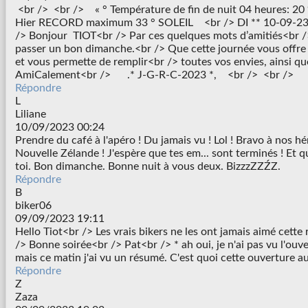
<br /> <br /> « ° Température de fin de nuit 04 heures: 
Hier RECORD maximum 33 ° SOLEIL <br /> DI ** 10-09-23 
/> Bonjour TIOT<br /> Par ces quelques mots d’amitiés<br /
passer un bon dimanche.<br /> Que cette journée vous offre 
et vous permette de remplir<br /> toutes vos envies, ainsi qu
AmiCalement<br /> .* J-G-R-C-2023 *, <br /> <br />
Répondre
L
Liliane
10/09/2023 00:24
Prendre du café à l'apéro ! Du jamais vu ! Lol ! Bravo à nos hé
Nouvelle Zélande ! J'espère que tes em... sont terminés ! Et q
toi. Bon dimanche. Bonne nuit à vous deux. BizzzZZŹZ.
Répondre
B
biker06
09/09/2023 19:11
Hello Tiot<br /> Les vrais bikers ne les ont jamais aimé cette r
/> Bonne soirée<br /> Pat<br /> * ah oui, je n'ai pas vu l'ouve
mais ce matin j'ai vu un résumé. C'est quoi cette ouverture au
Répondre
Z
Zaza