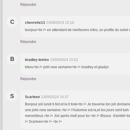
Répondre
C
chevrette13
23/09/2024 15:16
bonjour<br /> en attendant de meilleures infos, on profite du soleil
Répondre
B
bradley-lemire
23/09/2024 15:02
kikou<br /> joliii new semaine<br /> bradley et gladys
Répondre
S
Scarleen
23/09/2024 14:37
Bonjour joli lundi ti tiot et la ti tiote<br /> Je traverse ton joli doma
une jolie new semaine.<br /> l'Automne est la,et les jours sont bah.
merveilleux.<br /> Joli après midi pour toi.<br /> Bisous d'amitié<b
/> Scarleen<br /> <br />