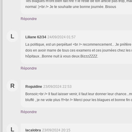
Tes blagues m'ont bien fait rire !! le reste de ton article pas trop, m
normal :)<br /> Je te souhaite une bonne journée. Bisous
Répondre
L
Liliane 62/34
24/09/2024 01:57
La politique, est un perpétuel <br /> recommencement... Je préfère
dois en avoir marre de tous ces examens et ces journées chez les
hôpitaux...Bonne nuit à vous deux.BizzzZZZZ.
Répondre
R
Roguidine
23/09/2024 22:53
Bonsoir,<br /> Il faut laisser venir, il faut leur donner leur chance..
bluffé , je ne vote plus !!!<br /> Merci pour les blagues et bonne fin
Répondre
L
lacalobra
23/09/2024 20:15