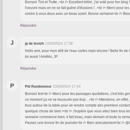
Bonsoir Tiot et Tiotte ,<br /> Excellent billet ; j'ai voté pour ton blog
l'oeuvre mais on ne se fait guère d'illusions !...<br /> Merci pour l
soirée à vous deux avec un beau soleil. Bonne semaine<br /> Biso
Répondre
J
jp de breizh
23/09/2024 17:38
Hello ami, pour mon défi de l'eau certes mais encore ! Belle fin de
toi aussi ! Amitiés, JP
Répondre
P
Ptit Randonneur
23/09/2024 17:34
Bonsoir tiot<br /> Merci pour tes passages quotidiens, c'est très ge
ce moment ça ne se bouscule pas trop…<br /> Attendons, en effet, qu'
tous autour de la table pour se rendre compte des premiers contacts,
quelque chose de bien !<br /> J'espère que vous allez bien tous les 
semaine commence bien, il fait beau, mais demain et toute la semain
Passez une bonne fin de journée<br /> Bien amicalement<br /> @l