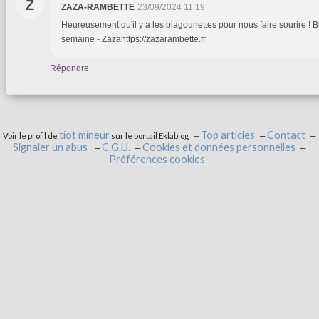
Z
ZAZA-RAMBETTE
23/09/2024 11:19
Heureusement qu'il y a les blagounettes pour nous faire sourire ! 
semaine - Zazahttps://zazarambette.fr
Répondre
tiot mineur
Top articles
Contact
Voir le profil de
sur le portail Eklablog
Signaler un abus
C.G.U.
Cookies et données personnelles
Préférences cookies