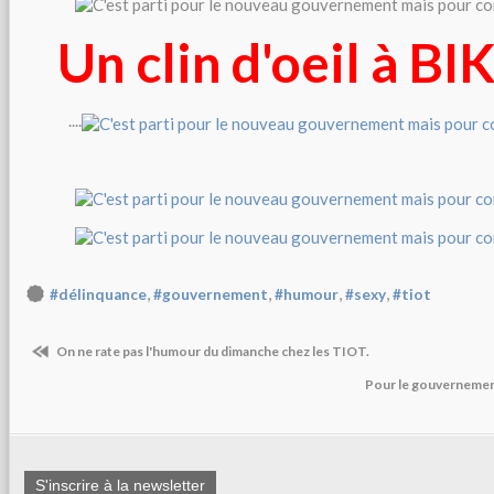
Un clin d'oeil à B
....
,
,
,
,
#délinquance
#gouvernement
#humour
#sexy
#tiot
On ne rate pas l'humour du dimanche chez les TIOT.
Pour le gouvernement
S'inscrire à la newsletter