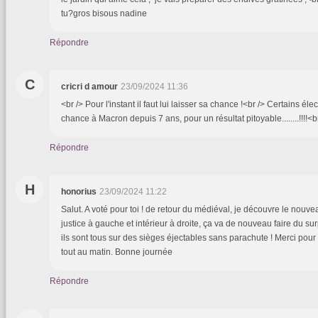
tu?gros bisous nadine
Répondre
C
cricri d amour
23/09/2024 11:36
<br /> Pour l'instant il faut lui laisser sa chance !<br /> Certains é
chance à Macron depuis 7 ans, pour un résultat pitoyable........!!!!<b
Répondre
H
honorius
23/09/2024 11:22
Salut. A voté pour toi ! de retour du médiéval, je découvre le nou
justice à gauche et intérieur à droite, ça va de nouveau faire du su
ils sont tous sur des sièges éjectables sans parachute ! Merci pour
tout au matin. Bonne journée
Répondre