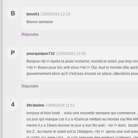
B
bmwX1
23/09/2024 12:18
Bonne semaine
Répondre
P
pourquoipas732
23/09/2024 12:00
Bonjour.<br /> Après la pluie nocturne, revoilà le soleil, pas trop 
!<br /> Bravo pour ton anti-virus !<br /> Oui, tout le monde râle ap
gouvernement alors qu'il n'est pas encore en place; attendons pour 
Répondre
4
49cibeline
23/09/2024 11:52
bonjour et bon lundi , voila une nouvelle semaine qui commence ,<
un jour qui marque car il y a 42ans je mettais au monde ma fille 
meme il y a 16ans donner le jour a son fils wail , <br /> donc doub
les 2 , au havre le soleil est la 16degres ,<br /> apres une nuit a
le jardin qui aime cela , je vais preparer des endives gratinees ,<b