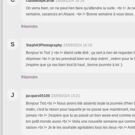
claudielapicarde
23/09/2024 16:16
On verra bien, on ne peut rien faire qu'attendre la suite. <br /> Je 
semaine, vacances en Alsace. <br /> Bonne semaine à vous deux.
Répondre
S
Steph43Photography
23/09/2024 16:16
Bonjour le Tiot :) <br /> éteint cette télé , ça sert à rien de regarder l
déprimer <br /> je les prendrait bien en stop mdrrrr , mdrrrr pour le
j'espère que ça vas bien tout là haut , bonne journée à toi :)
Répondre
J
jacques05100
23/09/2024 15:21
Bonjour Tiot.<br /> Nous avons été absents toute la journée d'hier
matin, c'est la raison pour laquelle je ne passe que maintenant, m
jamais.<br /> J'espère que tu as passé un bon week-end comme nou
ton petit monde aussi.<br /> Voila une nouvelle semaine qui comm
saison.<br /> Je te les souhaite agréables tous les deux.<br /> Ami