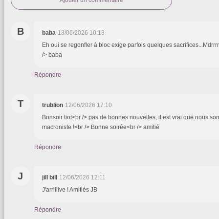
Ajouter un commentaire
B
baba
13/06/2026 10:13
Eh oui se regonfler à bloc exige parfois quelques sacrifices...Mdr
/> baba
Répondre
T
trublion
12/06/2026 17:10
Bonsoir tiot<br /> pas de bonnes nouvelles, il est vrai que nous 
macroniste !<br /> Bonne soirée<br /> amitié
Répondre
J
jill bill
12/06/2026 12:11
J'arriiiive ! Amitiés JB
Répondre